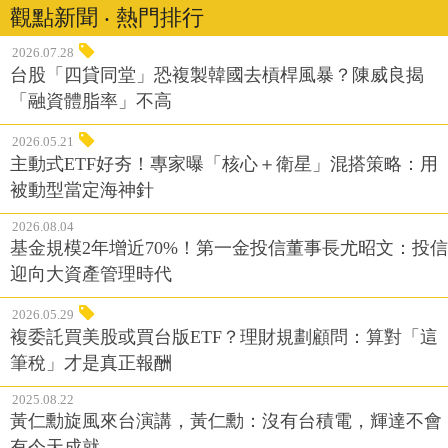
觀點新聞 ‧ 熱門排行
2026.07.28
台股「四貸同堂」恐複製韓國去槓桿風暴？陳威良揭
「融資體脂率」不高
2026.05.21
主動式ETF好夯！專家曝「核心＋衛星」混搭策略：用
被動型當定海神針
2026.08.04
基金規模2年增近70%！第一金投信董事長尤昭文：投信
迎向大資產管理時代
2026.05.29
複委託買美股或買台版ETF？理財規劃顧問：算對「這
筆稅」才是真正報酬
2025.08.22
黃仁勳旋風來台演講，黃仁勳：沒有台積電，輝達不會
有今天成就