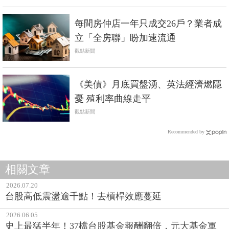
每間房仲店一年只成交26戶？業者成
立「全房聯」盼加速流通
觀點新聞
《美債》月底買盤湧、英法經濟燃隱
憂 殖利率曲線走平
觀點新聞
Recommended by
相關文章
2026.07.20
台股高低震盪逾千點！去槓桿效應蔓延
2026.06.05
史上最猛半年！37檔台股基金報酬翻倍，元大基金軍