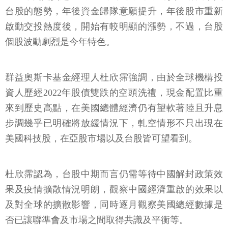
台股的態勢，年後資金歸隊意願提升，年後股市重新
啟動交投熱度後，開始有較明顯的漲勢，不過，台股
個股波動劇烈是今年特色。
群益奧斯卡基金經理人杜欣霈強調，由於全球機構投
資人歷經2022年股債雙跌的空頭洗禮，現金配置比重
來到歷史高點，在美國總體經濟仍有望軟著陸且升息
步調幾乎已明確將放緩情況下，軋空情形不只出現在
美國科技股，在亞股市場以及台股皆可望看到。
杜欣霈認為，台股中期而言仍需等待中國解封政策效
果及疫情擴散情況明朗，觀察中國經濟重啟的效果以
及對全球的擴散影響，同時逐月觀察美國總經數據是
否已讓聯準會及市場之間取得共識及平衡等。