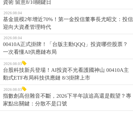
資術 留意8/10關鍵日
2026.08.04
基金規模2年增近70%！第一金投信董事長尤昭文：投信
迎向大資產管理時代
2026.08.04
00410A正式掛牌！「台版主動QQQ」投資哪些股票？
一次看懂AI供應鏈布局
2026.08.03
台股科技新兵登場！AI投資不光看護國神山 00410A主
動式ETF布局科技供應鏈 8/3掛牌上市
2026.08.03
指數創高但雜音不斷，2026下半年該追高還是觀望？專
家點出關鍵：分散不是口號