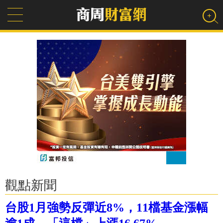
觀點新聞
台股1月強勢反彈近8%，11檔基金漲幅