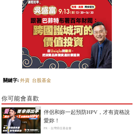
關鍵字:
外資
台股基金
你可能會喜歡
PR
伴侶和妳一起預防HPV，才有資格說
愛妳！
PR・台灣癌症基金會