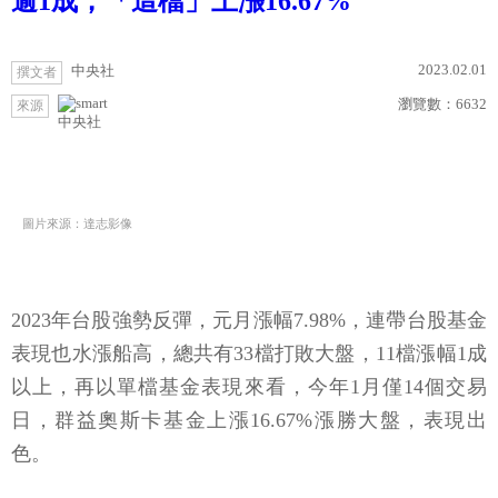
逾1成，「這檔」上漲16.67%
2023.02.01
中央社
撰文者
瀏覽數：
6632
來源
中央社
圖片來源：達志影像
2023年台股強勢反彈，元月漲幅7.98%，連帶台股基金
表現也水漲船高，總共有33檔打敗大盤，11檔漲幅1成
以上，再以單檔基金表現來看，今年1月僅14個交易
日，群益奧斯卡基金上漲16.67%漲勝大盤，表現出
色。