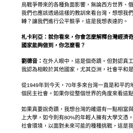
烏戰爭帶來的各種負面影響，無論西方世界、
我們也應該透過這樣的教訓來看台灣，想想我
轉？讓我們進行公平競爭，這是我想表達的。
札卡利亞：就你看來，你會怎麼解釋台灣經濟奇
國家能夠做到，你怎麼看？
劉德音：
在外人眼中，這是個奇蹟。但對認真
我認為相較於其他國家，尤其亞洲，社會平和
從1949年到今天，70年多來台灣一直是和平
個民主社會。如果你從整個世界的角度來看這
如果真要說奇蹟，我想台灣的確還有一點相當與
上大學，如今則有80%的年輕人擁有大學文憑
社會環境，以面對未來可能的種種挑戰，這是