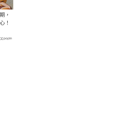
期，
心！