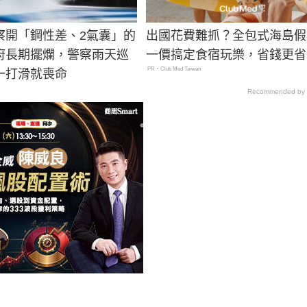
察開「鋼性差、2氣囊」的
出國花費難抓？全包式海島假
府長期擺爛，警察雨天巡
一價搞定食宿玩樂，省錢更省
PR・Club Med Taiwan
一打滑就喪命
Recommended by