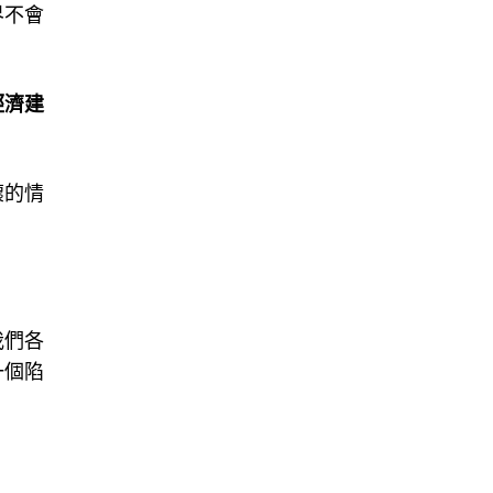
界不會
經濟建
壞的情
我們各
一個陷