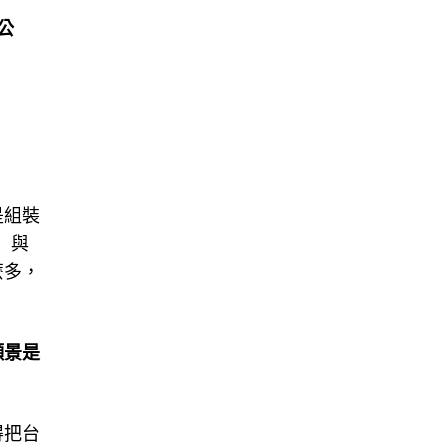
公
是組裝
）與
麼多，
願景是
得把台