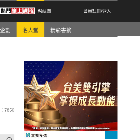
粉絲團
會員註冊
/
登入
企劃
名人堂
精彩書摘
：7850