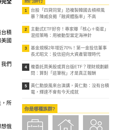
熱門排行
得完全
台股「四貸同堂」恐複製韓國去槓桿風
1
暴？陳威良揭「融資體脂率」不高
主動式ETF好夯！專家曝「核心＋衛星」
2
道台積
混搭策略：用被動型當定海神針
和美國
基金規模2年增近70%！第一金投信董事
3
長尤昭文：投信迎向大資產管理時代
。我們
複委託買美股或買台版ETF？理財規劃顧
4
問：算對「這筆稅」才是真正報酬
黃仁勳旋風來台演講，黃仁勳：沒有台積
5
電，輝達不會有今天成就
失，所
你是哪種族群?
想想俄