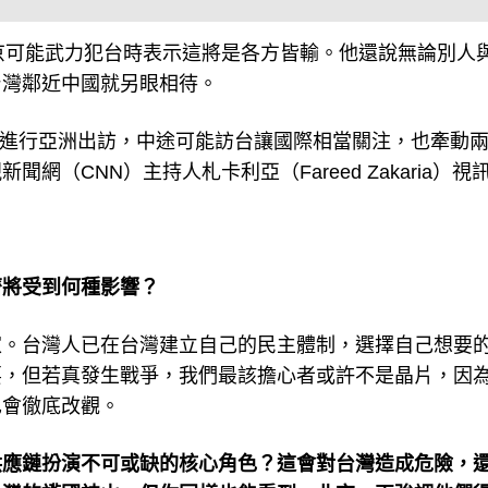
京可能武力犯台時表示這將是各方皆輸。他還說無論別人
台灣鄰近中國就另眼相待。
si）正進行亞洲出訪，中途可能訪台讓國際相當關注，也牽動
（CNN）主持人札卡利亞（Fareed Zakaria）視
濟將受到何種影響？
家。台灣人已在台灣建立自己的民主體制，選擇自己想要
要，但若真發生戰爭，我們最該擔心者或許不是晶片，因
也會徹底改觀。
供應鏈扮演不可或缺的核心角色？這會對台灣造成危險，