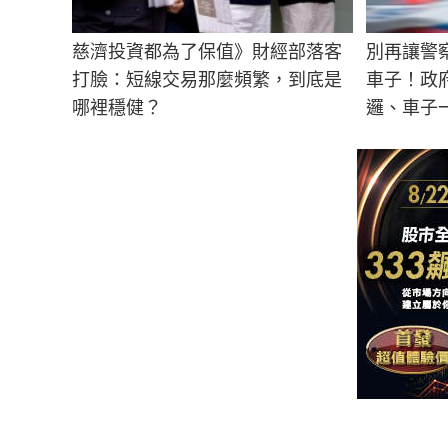
慈濟投資都為了保值》財經部落客
別再讓警
打臉：短線交易那麼頻繁，到底是
車子！政
哪裡穩健？
邏、車子