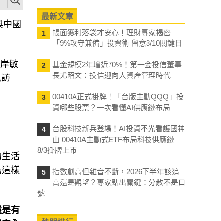
最新文章
與中國
帳面獲利落袋才安心！理財專家揭密
1
「9%攻守兼備」投資術 留意8/10關鍵日
兩岸敏
基金規模2年增近70%！第一金投信董事
2
長尤昭文：投信迎向大資產管理時代
訊訪
00410A正式掛牌！「台版主動QQQ」投
3
資哪些股票？一次看懂AI供應鏈布局
台股科技新兵登場！AI投資不光看護國神
4
山 00410A主動式ETF布局科技供應鏈
8/3掛牌上市
的生活
為這樣
指數創高但雜音不斷，2026下半年該追
5
高還是觀望？專家點出關鍵：分散不是口
號
還是有