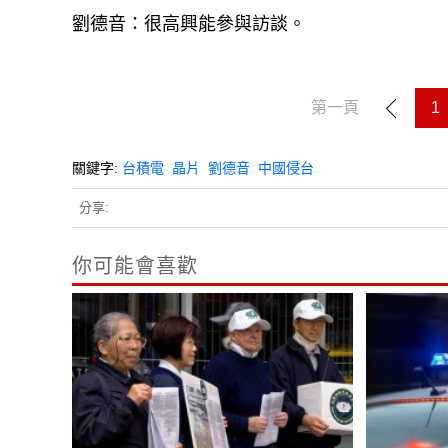
劉德音：很高興能參與訪談。
第一頁
1
關鍵字:
台積電
晶片
劉德音
中國侵台
分享:
你可能會喜歡