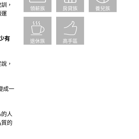
教訓，
領薪族
房貸族
養兒族
續運
少有
退休族
高手區
實說，
變成一
%的人
品質的