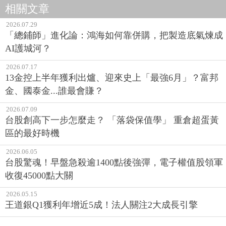
相關文章
2026.07.29
「總鋪師」進化論：鴻海如何靠併購，把製造底氣煉成
AI護城河？
2026.07.17
13金控上半年獲利出爐、迎來史上「最強6月」？富邦
金、國泰金...誰最會賺？
2026.07.09
台股創高下一步怎麼走？ 「落袋保值學」 重倉超蛋黃
區的最好時機
2026.06.05
台股驚魂！早盤急殺逾1400點後強彈，電子權值股領軍
收復45000點大關
2026.05.15
王道銀Q1獲利年增近5成！法人關注2大成長引擎