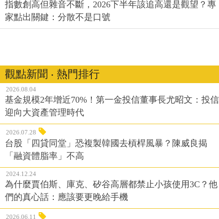
指數創高但雜音不斷，2026下半年該追高還是觀望？專
家點出關鍵：分散不是口號
觀點新聞 ‧ 熱門排行
2026.08.04
基金規模2年增近70%！第一金投信董事長尤昭文：投信
迎向大資產管理時代
2026.07.28
台股「四貸同堂」恐複製韓國去槓桿風暴？陳威良揭
「融資體脂率」不高
2024.12.24
為什麼賈伯斯、庫克、矽谷高層都禁止小孩使用3C？他
們的真心話：應該要更晚給手機
2026.06.11