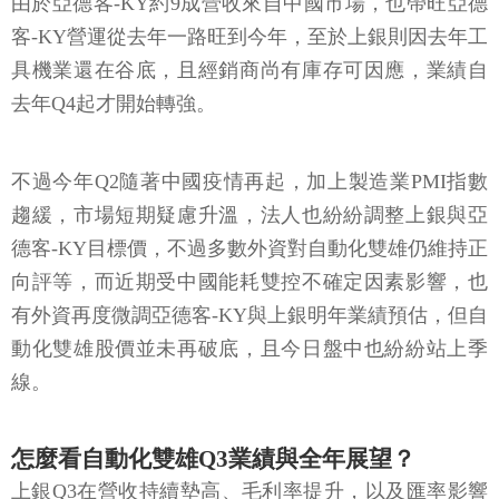
由於亞德客-KY約9成營收來自中國市場，也帶旺亞德
客-KY營運從去年一路旺到今年，至於上銀則因去年工
具機業還在谷底，且經銷商尚有庫存可因應，業績自
去年Q4起才開始轉強。
不過今年Q2隨著中國疫情再起，加上製造業PMI指數
趨緩，市場短期疑慮升溫，法人也紛紛調整上銀與亞
德客-KY目標價，不過多數外資對自動化雙雄仍維持正
向評等，而近期受中國能耗雙控不確定因素影響，也
有外資再度微調亞德客-KY與上銀明年業績預估，但自
動化雙雄股價並未再破底，且今日盤中也紛紛站上季
線。
怎麼看自動化雙雄Q3業績與全年展望？
上銀Q3在營收持續墊高、毛利率提升，以及匯率影響