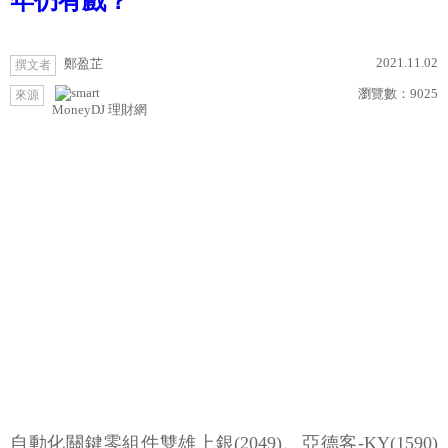
年仍有戲？
2021.11.02
鄭盈芷
撰文者
瀏覽數：
9025
來源
MoneyDJ 理財網
自動化關鍵零組件雙雄上銀(2049)、亞德客-KY(1590)