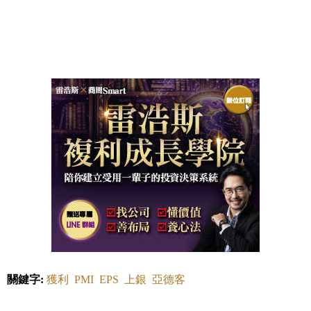
關鍵字:
獲利
PMI
EPS
上銀
亞德客