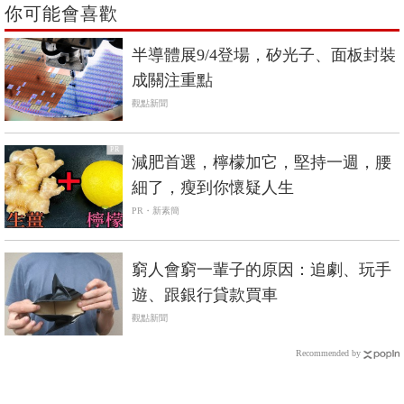
你可能會喜歡
半導體展9/4登場，矽光子、面板封裝
成關注重點
觀點新聞
PR
減肥首選，檸檬加它，堅持一週，腰
細了，瘦到你懷疑人生
PR・新素簡
窮人會窮一輩子的原因：追劇、玩手
遊、跟銀行貸款買車
觀點新聞
Recommended by