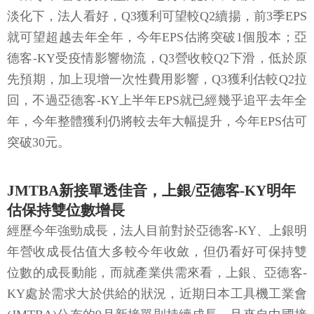
淡化下，法人看好，Q3獲利可望較Q2續揚，前3季EPS
就可望超越去年全年，今年EPS估將突破1個股本；亞
德客-KY受疫情影響物流，Q3營收較Q2下滑，低於原
先預期，加上現增一次性費用影響，Q3獲利估較Q2拉
回，不過亞德客-KY上半年EPS就已經幾乎追平去年全
年，今年整體獲利仍將較去年大幅提升，今年EPS估可
突破30元。
JMTBA新接單透佳音，上銀/亞德客-KY明年
估保持雙位數增長
經歷今年強勁成長，法人目前對於亞德客-KY、上銀明
年營收成長估值大多較今年收斂，但仍看好可保持雙
位數的成長動能，而就產業供需來看，上銀、亞德客-
KY處於需求大於供給的狀況，近期日本工具機工業會