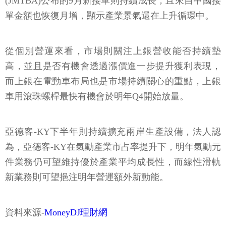
(JMTBA)公布的9月新接單則持續成長，且來自中國接
單金額也恢復月增，顯示產業景氣還在上升循環中。
從個別營運來看，市場則關注上銀營收能否持續墊
高，並且是否有機會透過漲價進一步提升獲利表現，
而上銀在電動車布局也是市場持續關心的重點，上銀
車用滾珠螺桿最快有機會於明年Q4開始放量。
亞德客-KY下半年則持續擴充兩岸生產設備，法人認
為，亞德客-KY在氣動產業市占率提升下，明年氣動元
件業務仍可望維持優於產業平均成長性，而線性滑軌
新業務則可望挹注明年營運額外新動能。
資料來源-
MoneyDJ理財網