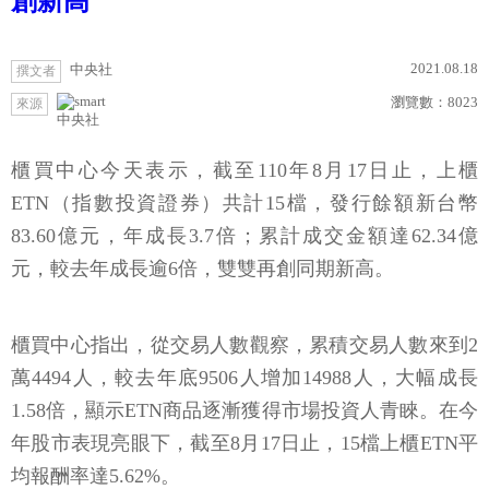
創新高
2021.08.18
中央社
撰文者
瀏覽數：
8023
來源
中央社
櫃買中心今天表示，截至110年8月17日止，上櫃
ETN（指數投資證券）共計15檔，發行餘額新台幣
83.60億元，年成長3.7倍；累計成交金額達62.34億
元，較去年成長逾6倍，雙雙再創同期新高。
櫃買中心指出，從交易人數觀察，累積交易人數來到2
萬4494人，較去年底9506人增加14988人，大幅成長
1.58倍，顯示ETN商品逐漸獲得市場投資人青睞。在今
年股市表現亮眼下，截至8月17日止，15檔上櫃ETN平
均報酬率達5.62%。