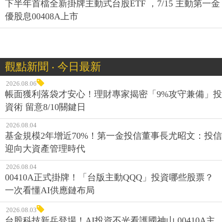
下半年首檔全新掛牌主動式台股ETF ，7/15 主動第一金
優股息00408A上市
觀點新聞 ‧ 今日最新
2026.08.06
帳面獲利落袋才安心！理財專家揭密「9%攻守兼備」投
資術 留意8/10關鍵日
2026.08.04
基金規模2年增近70%！第一金投信董事長尤昭文：投信
迎向大資產管理時代
2026.08.04
00410A正式掛牌！「台版主動QQQ」投資哪些股票？
一次看懂AI供應鏈布局
2026.08.03
台股科技新兵登場！AI投資不光看護國神山 00410A主