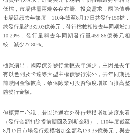
櫃買中心表示，近期美元市場利率仍持續維持在相對
低檔，市場供需兩端各存在籌、投資需求，國際債券
市場延續去年熱度，110年截至8月17日共發行150檔，
總發行量約332.03億美元，發行檔數相較去年同期增加
10.29%，發行量與去年同期發行量459.86億美元相
較，減少27.80%。
櫃買指出，國際債券發行量較去年減少，主因是去年
有以色列及卡達等大型主權債發行案外，去年同期提
前贖回金額較高，致保險業可投資額度增加而推高整
體發行金額。
但櫃買中心說，若以流通在外發行規模增加速度來看
（發行金額扣除提前贖回及到期金額），110年度截至
8月17日市場發行規模增加金額為179.35億美元，與去