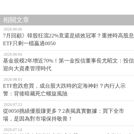
相關文章
2026.08.06
7月回顧》韓股狂瀉22%竟還是績效冠軍？重挫時高股息
ETF只剩一檔贏過0050
2026.08.04
基金規模2年增近70%！第一金投信董事長尤昭文：投信
迎向大資產管理時代
2026.08.03
ETF愈跌愈買，成台股大跌時的定海神針？內行人示
警：背後暗藏死亡螺旋風險
2026.07.23
從0050挑績優股賺更多？2表揭真實數據：買下全市
場，是因為對市場保持敬畏！
2026.07.14