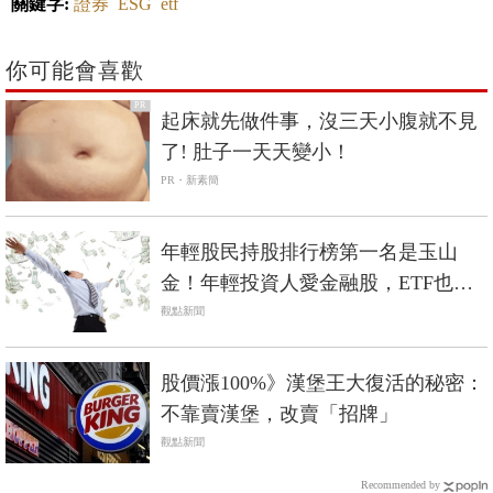
關鍵字:
證券
ESG
etf
你可能會喜歡
PR
起床就先做件事，沒三天小腹就不見
了! 肚子一天天變小！
PR・新素簡
年輕股民持股排行榜第一名是玉山
金！年輕投資人愛金融股，ETF也獲
青睞
觀點新聞
股價漲100%》漢堡王大復活的秘密：
不靠賣漢堡，改賣「招牌」
觀點新聞
Recommended by