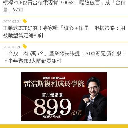
槓桿ETF也買台積電現貨？00631L曝險破百，成「含積
量」冠軍
2026.05.21
主動式ETF好夯！專家曝「核心＋衛星」混搭策略：用
被動型當定海神針
2026.06.26
「台股上看5萬5？」產業隊長張捷：AI重新定價台股！
下半年聚焦3大關鍵零組件