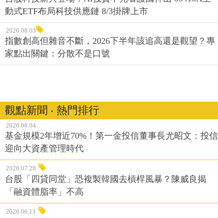
動式ETF布局科技供應鏈 8/3掛牌上市
2026.08.03
指數創高但雜音不斷，2026下半年該追高還是觀望？專
家點出關鍵：分散不是口號
觀點新聞 ‧ 熱門排行
2026.08.04
基金規模2年增近70%！第一金投信董事長尤昭文：投信
迎向大資產管理時代
2026.07.28
台股「四貸同堂」恐複製韓國去槓桿風暴？陳威良揭
「融資體脂率」不高
2026.06.11