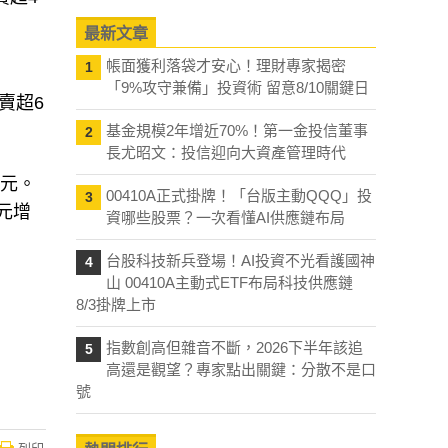
最新文章
帳面獲利落袋才安心！理財專家揭密
1
「9%攻守兼備」投資術 留意8/10關鍵日
賣超6
基金規模2年增近70%！第一金投信董事
2
長尤昭文：投信迎向大資產管理時代
億元。
00410A正式掛牌！「台版主動QQQ」投
3
億元增
資哪些股票？一次看懂AI供應鏈布局
台股科技新兵登場！AI投資不光看護國神
4
山 00410A主動式ETF布局科技供應鏈
8/3掛牌上市
指數創高但雜音不斷，2026下半年該追
5
高還是觀望？專家點出關鍵：分散不是口
號