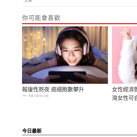
分享:
你可能會喜歡
報復性熬夜 癌細胞數攀升
女性經濟
PR・安達人壽 安心抗癌
灣女性可
今日最新