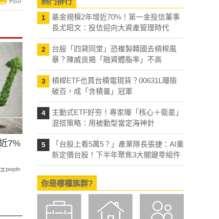
列印
熱門排行
基金規模2年增近70%！第一金投信董事
1
長尤昭文：投信迎向大資產管理時代
台股「四貸同堂」恐複製韓國去槓桿風
2
暴？陳威良揭「融資體脂率」不高
槓桿ETF也買台積電現貨？00631L曝險
3
破百，成「含積量」冠軍
主動式ETF好夯！專家曝「核心＋衛星」
4
混搭策略：用被動型當定海神針
近7%
「台股上看5萬5？」產業隊長張捷：AI重
5
新定價台股！下半年聚焦3大關鍵零組件
你是哪種族群?