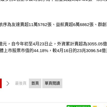
為友達賣超11萬5762張、益航賣超6萬6862張、群創
元，自今年初至4月23日止，外資累計賣超為3055.05
上市股票市值的44.18%，較4月16日的23兆3096.54
最後頁
首頁
單頁閱讀