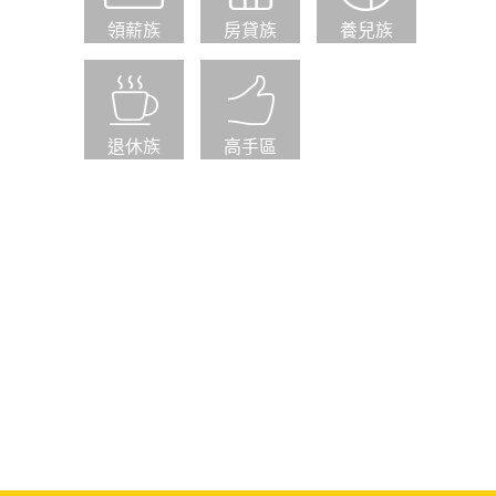
領薪族
房貸族
養兒族
退休族
高手區