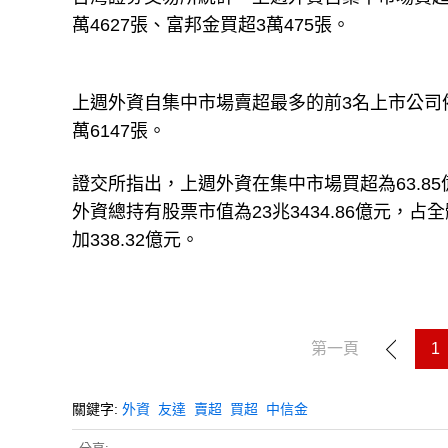
萬4627張、富邦金買超3萬475張。
上週外資自集中市場賣超最多的前3名上市公司依序
萬6147張。
證交所指出，上週外資在集中市場買超為63.85億
外資總持有股票市值為23兆3434.86億元，占全體
加338.32億元。
第一頁
1
關鍵字:
外資
友達
賣超
買超
中信金