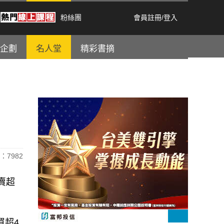
粉絲團
會員註冊
/
登入
企劃
名人堂
精彩書摘
：7982
賣超
買超4