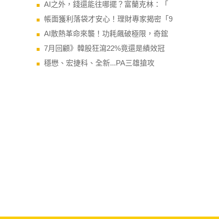
AI之外，錢還能往哪擺？富蘭克林：「
帳面獲利落袋才安心！理財專家揭密「9
AI散熱革命來襲！功耗飆破極限，奇鋐
7月回顧》韓股狂瀉22%竟還是績效冠
穩懋、宏捷科、全新...PA三雄搶攻