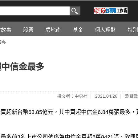
富故事
股票
房地產
基金
個人理財
特別
最多
超中信金最多
撰文者：中央社
2021.04.26
瀏覽數
超新台幣63.85億元，其中買超中信金6.84萬張最多，
多前3名上市公司依序為中信金買超6萬8421張、欣興