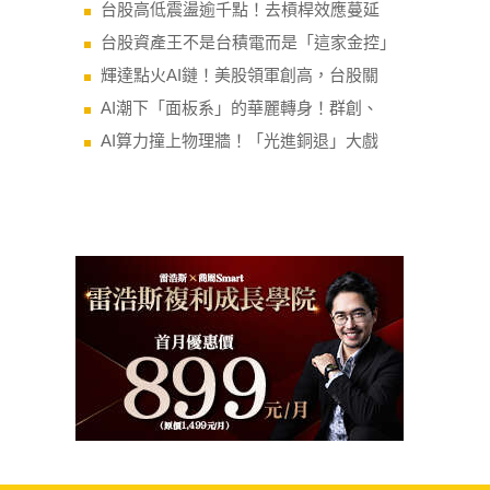
台股高低震盪逾千點！去槓桿效應蔓延
台股資產王不是台積電而是「這家金控」
輝達點火AI鏈！美股領軍創高，台股關
AI潮下「面板系」的華麗轉身！群創、
AI算力撞上物理牆！「光進銅退」大戲