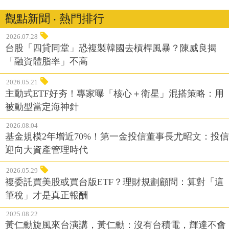
觀點新聞 ‧ 熱門排行
2026.07.28
台股「四貸同堂」恐複製韓國去槓桿風暴？陳威良揭
「融資體脂率」不高
2026.05.21
主動式ETF好夯！專家曝「核心＋衛星」混搭策略：用
被動型當定海神針
2026.08.04
基金規模2年增近70%！第一金投信董事長尤昭文：投信
迎向大資產管理時代
2026.05.29
複委託買美股或買台版ETF？理財規劃顧問：算對「這
筆稅」才是真正報酬
2025.08.22
黃仁勳旋風來台演講，黃仁勳：沒有台積電，輝達不會