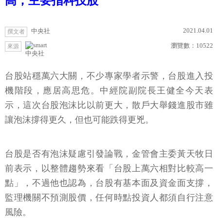
高，主要指科技股
2021.04.01
中央社
撰文者
瀏覽數：
10522
來源
中央社
台股站穩萬六大關，不少專家學者示警，台股進入投
機階段，應居高思危。中經院副院長王健全今天表
示，這次台股泡沫比以前更大，散戶大舉錢進股市雖
讓泡沫撐得更久，但也可能跌得更兇。
台股是否有泡沫疑慮引發論戰，金管會主委黃天牧日
前表示，以整體趨勢來看「台股上萬六相對比較高一
點」，不過他也認為，台股有基本面及資金面支撐，
監理機關不預測股價，任何時點投資人都須自行注意
風險。