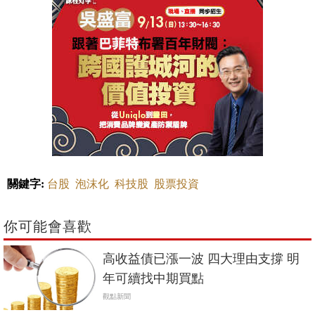
關鍵字:
台股
泡沫化
科技股
股票投資
你可能會喜歡
高收益債已漲一波 四大理由支撐 明
年可續找中期買點
觀點新聞