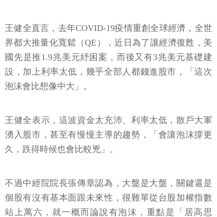
王健全直言，去年COVID-19疫情重創全球經濟，全世
界都大推量化寬鬆（QE），近日為了讓經濟復甦，美
國先是推1.9兆美元紓困案，而後又有3兆美元基礎建
設，加上利率太低，幾乎全部人都錢進股市，「這次
泡沫會比想像中大」。
王健全表示，這波資金太充沛、利率太低，散戶大軍
湧入股市，甚至有慢慢主導的趨勢，「會讓泡沫撐更
久，跌得時候也會比較兇」。
不過中經院院長張傳章認為，大盤是大盤，關鍵還是
個股有沒有基本面跟未來性，很難單從台股加權指數
站上萬六，就一概而論說有泡沫，重點是「居高思