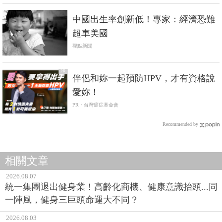
中國出生率創新低！專家：經濟恐難
超車美國
觀點新聞
PR
伴侶和妳一起預防HPV，才有資格說
愛妳！
PR・台灣癌症基金會
Recommended by
相關文章
2026.08.07
統一集團退出健身業！高齡化商機、健康意識抬頭...同
一陣風，健身三巨頭命運大不同？
2026.08.03