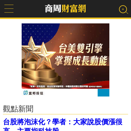
觀點新聞
台股將泡沫化？學者：大家說股價漲很