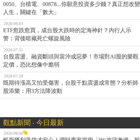
0050、台積電、00878...你願意投資多少錢？真正想改變
人生，關鍵在「數大」
2026.08.03
ETF愈跌愈買，成台股大跌時的定海神針？內行人示
警：背後暗藏死亡螺旋風險
2026.07.31
台股震盪、融資斷頭與當沖成惡夢！市場對AI股的樂觀
定價，恐比想像中脆弱
2026.07.28
既期待漲高又怕受傷害，台股千點震盪成常態？分析師
股添樂：用3方法降波動
觀點新聞 ‧ 今日最新
2026.08.06
帳面獲利落袋才安心！理財專家揭密「9%攻守兼備」投