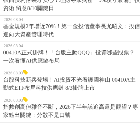
資術 留意8/10關鍵日
2026.08.04
基金規模2年增近70%！第一金投信董事長尤昭文：投信
迎向大資產管理時代
2026.08.04
00410A正式掛牌！「台版主動QQQ」投資哪些股票？
一次看懂AI供應鏈布局
2026.08.03
台股科技新兵登場！AI投資不光看護國神山 00410A主
動式ETF布局科技供應鏈 8/3掛牌上市
2026.08.03
指數創高但雜音不斷，2026下半年該追高還是觀望？專
家點出關鍵：分散不是口號