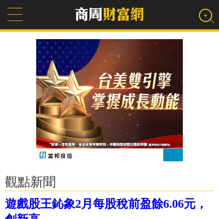
觀點新聞
遊戲股王鈊象2月每股稅前盈餘6.06元，