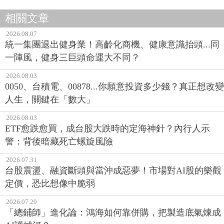
相關文章
2026.08.07
統一集團退出健身業！高齡化商機、健康意識抬頭...同
一陣風，健身三巨頭命運大不同？
2026.08.03
0050、台積電、00878...你願意投資多少錢？真正想改變
人生，關鍵在「數大」
2026.08.03
ETF愈跌愈買，成台股大跌時的定海神針？內行人示
警：背後暗藏死亡螺旋風險
2026.07.31
台股震盪、融資斷頭與當沖成惡夢！市場對AI股的樂觀
定價，恐比想像中脆弱
2026.07.29
「總鋪師」進化論：鴻海如何靠併購，把製造底氣煉成