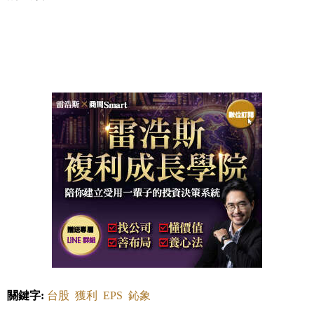
關鍵字:
台股
獲利
EPS
鈊象