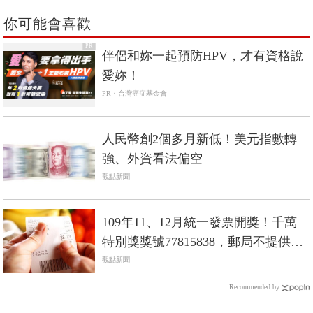
你可能會喜歡
PR
伴侶和妳一起預防HPV，才有資格說
愛妳！
PR・台灣癌症基金會
人民幣創2個多月新低！美元指數轉
強、外資看法偏空
觀點新聞
109年11、12月統一發票開獎！千萬
特別獎獎號77815838，郵局不提供兌
獎服務
觀點新聞
Recommended by