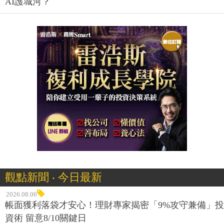
AI護城河？
觀點新聞 ‧ 今日最新
2026.08.06
帳面獲利落袋才安心！理財專家揭密「9%攻守兼備」投
資術 留意8/10關鍵日