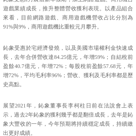
遊戲業績成長，推升整體營收獲利表現。以產品組合
來看，目前網路遊戲、商用遊戲機營收占比分別為
91%與9%，商用遊戲機比重較元月攀升。
鈊象受惠於宅經濟發燒，以及美國市場權利金快速成
長，去年合併營收達84.25億元，年增59%；自結稅前
盈餘40.7億元，年增72%；每股稅前盈餘57.68元，年
增72%，平均毛利率96%；營收、獲利及毛利率都是歷
史高點。
展望2021年，鈊象董事長李柯柱日前在法說會上表
示，過去2年鈊象的獲利幾乎都是翻倍成長，去年是鈊
象大豐收的一年，今年預期將持續穩定成長，持續繳
出更好成績。