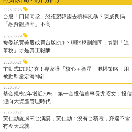
2026.07.28
台股「四貸同堂」恐複製韓國去槓桿風暴？陳威良揭
「融資體脂率」不高
2026.05.29
複委託買美股或買台版ETF？理財規劃顧問：算對「這
筆稅」才是真正報酬
2026.05.21
主動式ETF好夯！專家曝「核心＋衛星」混搭策略：用
被動型當定海神針
2026.08.04
基金規模2年增近70%！第一金投信董事長尤昭文：投信
迎向大資產管理時代
2025.08.22
黃仁勳旋風來台演講，黃仁勳：沒有台積電，輝達不會
有今天成就