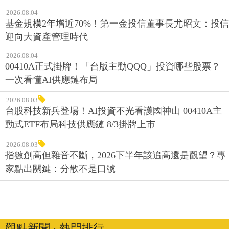
2026.08.04
基金規模2年增近70%！第一金投信董事長尤昭文：投信
迎向大資產管理時代
2026.08.04
00410A正式掛牌！「台版主動QQQ」投資哪些股票？
一次看懂AI供應鏈布局
2026.08.03
台股科技新兵登場！AI投資不光看護國神山 00410A主
動式ETF布局科技供應鏈 8/3掛牌上市
2026.08.03
指數創高但雜音不斷，2026下半年該追高還是觀望？專
家點出關鍵：分散不是口號
觀點新聞 ‧ 熱門排行