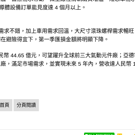
導體設備訂單能見度達 4 個月以上。
等需求不錯，加上車用需求回溫，大尺寸滾珠螺桿需求暢旺
期在避險得宜下，第一季匯損金額將明顯下降。
，達人民幣 44.65 億元，可望躍升全球前三大氣動元件廠；亞
，滿足市場需求，並實現未來 5 年內，營收達人民幣 10
首頁
分頁閱讀