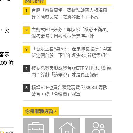
熱門排行
台股「四貸同堂」恐複製韓國去槓桿風
1
暴？陳威良揭「融資體脂率」不高
主動式ETF好夯！專家曝「核心＋衛星」
，交
2
混搭策略：用被動型當定海神針
「台股上看5萬5？」產業隊長張捷：AI重
3
德客表
新定價台股！下半年聚焦3大關鍵零組件
0 億
複委託買美股或買台版ETF？理財規劃顧
4
問：算對「這筆稅」才是真正報酬
槓桿ETF也買台積電現貨？00631L曝險
5
破百，成「含積量」冠軍
你是哪種族群?