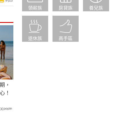
列印
領薪族
房貸族
養兒族
退休族
高手區
期，
心！