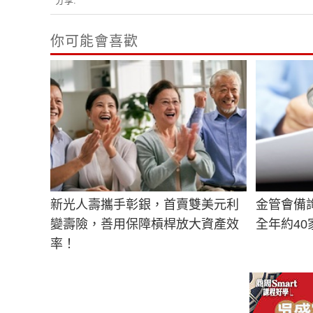
分享:
你可能會喜歡
新光人壽攜手彰銀，首賣雙美元利
金管會備詢
變壽險，善用保障槓桿放大資產效
全年約4
率！