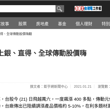
富故事
股票
房地產
基金
個人理財
特別
得、全球傳動股價嗨翻
上銀、直得、全球傳動股價嗨
撰文者：鉅亨網新聞中心
2021.01.21
瀏覽數：
股今 (21) 日飛越萬六，一度飆漲 400 多點，傳動
台廠傳出已陸續調漲產品價格約 5-10%，在利多題材