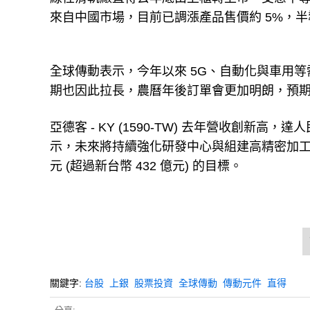
來自中國市場，目前已調漲產品售價約 5%，半
全球傳動表示，今年以來 5G、自動化與車用
期也因此拉長，農曆年後訂單會更加明朗，預
亞德客 - KY (1590-TW) 去年營收創新高
示，未來將持續強化研發中心與組建高精密加工廠
元 (超過新台幣 432 億元) 的目標。
關鍵字:
台股
上銀
股票投資
全球傳動
傳動元件
直得