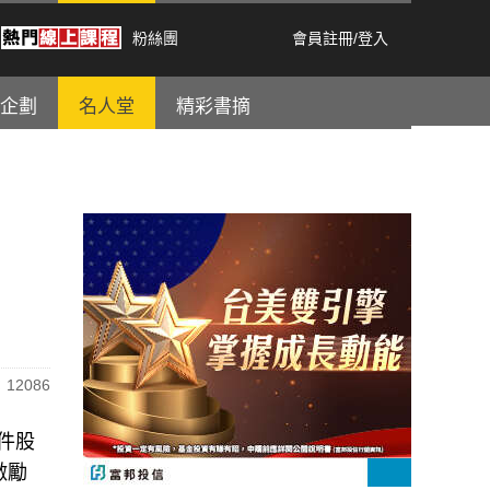
粉絲團
會員註冊
/
登入
企劃
名人堂
精彩書摘
12086
元件股
激勵