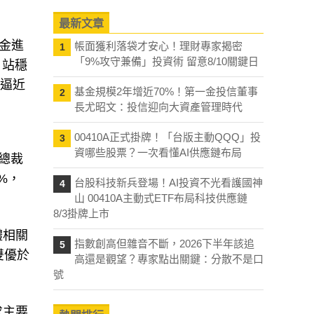
最新文章
資金進
帳面獲利落袋才安心！理財專家揭密
1
「9%攻守兼備」投資術 留意8/10關鍵日
，站穩
樣逼近
基金規模2年增近70%！第一金投信董事
2
長尤昭文：投信迎向大資產管理時代
00410A正式掛牌！「台版主動QQQ」投
3
資哪些股票？一次看懂AI供應鏈布局
總裁
%，
台股科技新兵登場！AI投資不光看護國神
4
山 00410A主動式ETF布局科技供應鏈
8/3掛牌上市
體相關
指數創高但雜音不斷，2026下半年該追
5
雙優於
高還是觀望？專家點出關鍵：分散不是口
號
求主要