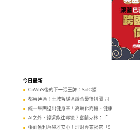
今日最新
CoWoS後的下一張王牌：SoIC擴
都審通過！土城暫緩區縫合最後拼圖 司
統一集團退出健身業！高齡化商機、健康
AI之外，錢還能往哪擺？富蘭克林：「
帳面獲利落袋才安心！理財專家揭密「9