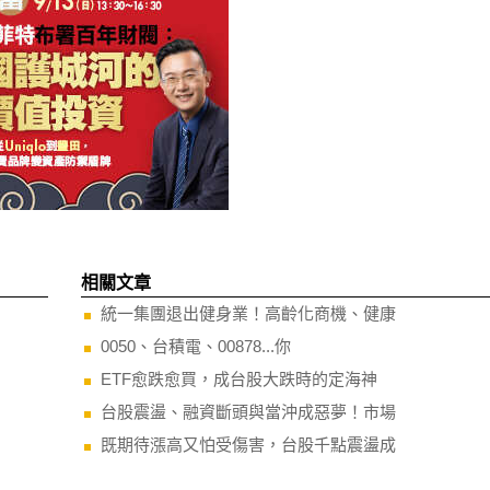
相關文章
統一集團退出健身業！高齡化商機、健康
0050、台積電、00878...你
ETF愈跌愈買，成台股大跌時的定海神
台股震盪、融資斷頭與當沖成惡夢！市場
既期待漲高又怕受傷害，台股千點震盪成