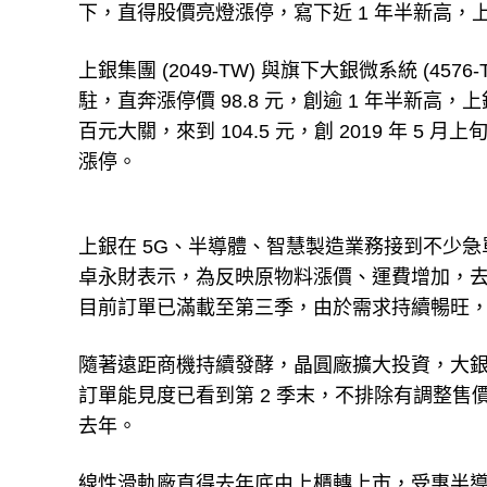
下，直得股價亮燈漲停，寫下近 1 年半新高，
上銀集團 (2049-TW) 與旗下大銀微系統 (
駐，直奔漲停價 98.8 元，創逾 1 年半新高，
百元大關，來到 104.5 元，創 2019 年 5 月
漲停。
上銀在 5G、半導體、智慧製造業務接到不少
卓永財表示，為反映原物料漲價、運費增加，去年
目前訂單已滿載至第三季，由於需求持續暢旺，
隨著遠距商機持續發酵，晶圓廠擴大投資，大
訂單能見度已看到第 2 季末，不排除有調整
去年。
線性滑軌廠直得去年底由上櫃轉上市，受惠半