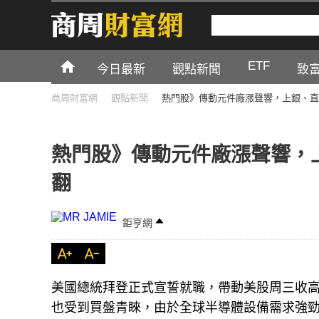
ETF
今日最新
觀點新聞
致
商周財富網
觀點新聞
熱門股》傳動元件廠漲聲響，上銀、直
熱門股》傳動元件廠漲聲響，
翻
鉅亨網
美國總統拜登正式宣誓就職，帶動美股周三收高，台
也受到買盤青睞，由於全球半導體設備需求強勁，