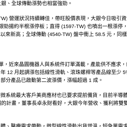
上銀、全球傳動漲勢也相當強勁。
4576-TW) 營運狀況持續轉佳，帶旺股價表現，大銀今日吸引
上銀勁揚約半根漲停板；直得 (1597-TW) 也噴出一根漲停
上旬以來新高；全球傳動 (4540-TW) 盤中衝上 58.5 元，同
急單，近來晶圓機器人與系統件訂單滿載，產能供不應求，
 12 月起調漲包括線性滑軌、滾珠螺桿等產品線至少 5
部分產品已啟動第二波漲價，漲幅超過 1 成。
銀微系統最大客戶美商應材也已要求提前備貨，目前半導
售價的計畫，董事長卓永財看好，大銀今年營收、獲利將雙
導體、醫療需求帶動，微型線性滑軌出貨增溫，短急單需