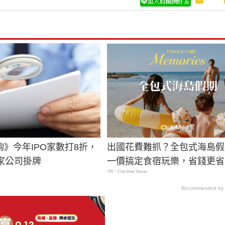
》今年IPO家數打8折，
出國花費難抓？全包式海島假
0家公司掛牌
一價搞定食宿玩樂，省錢更省
PR・Club Med Taiwan
Recommended by