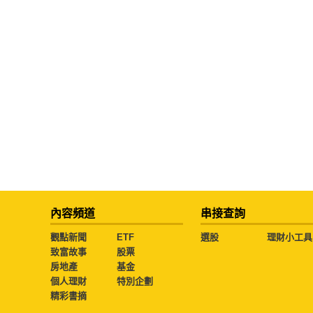
內容頻道
串接查詢
觀點新聞
ETF
選股
理財小工具
致富故事
股票
房地產
基金
個人理財
特別企劃
精彩書摘