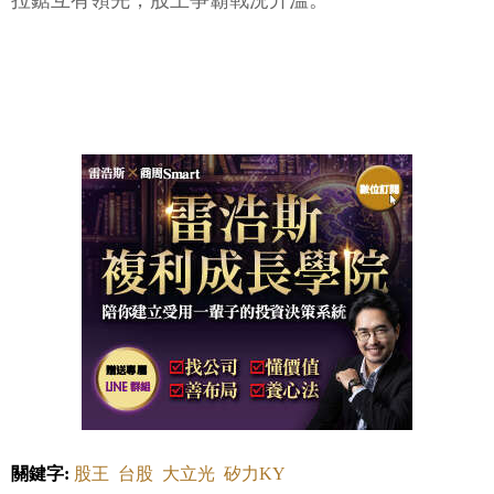
拉鋸互有領先，股王爭霸戰況升溫。
關鍵字:
股王
台股
大立光
矽力KY