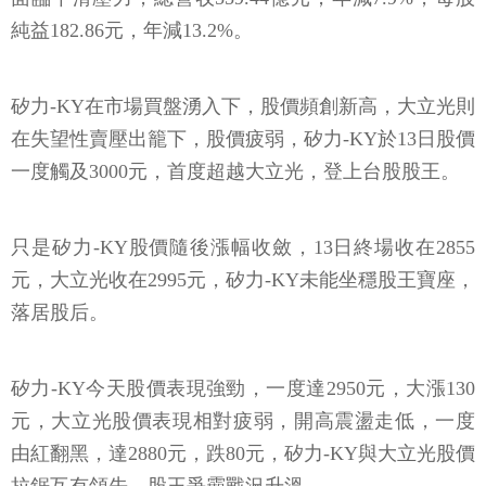
純益182.86元，年減13.2%。
矽力-KY在市場買盤湧入下，股價頻創新高，大立光則
在失望性賣壓出籠下，股價疲弱，矽力-KY於13日股價
一度觸及3000元，首度超越大立光，登上台股股王。
只是矽力-KY股價隨後漲幅收斂，13日終場收在2855
元，大立光收在2995元，矽力-KY未能坐穩股王寶座，
落居股后。
矽力-KY今天股價表現強勁，一度達2950元，大漲130
元，大立光股價表現相對疲弱，開高震盪走低，一度
由紅翻黑，達2880元，跌80元，矽力-KY與大立光股價