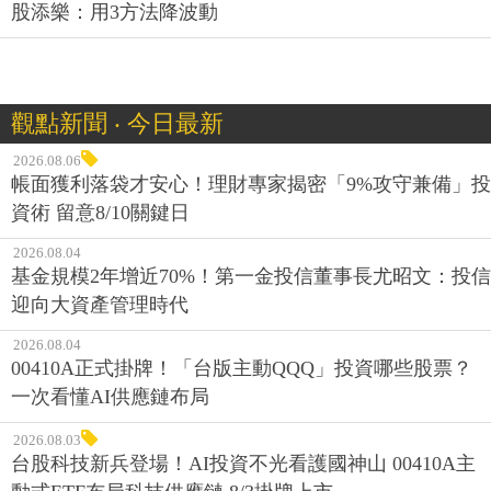
股添樂：用3方法降波動
觀點新聞 ‧ 今日最新
2026.08.06
帳面獲利落袋才安心！理財專家揭密「9%攻守兼備」投
資術 留意8/10關鍵日
2026.08.04
基金規模2年增近70%！第一金投信董事長尤昭文：投信
迎向大資產管理時代
2026.08.04
00410A正式掛牌！「台版主動QQQ」投資哪些股票？
一次看懂AI供應鏈布局
2026.08.03
台股科技新兵登場！AI投資不光看護國神山 00410A主