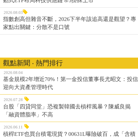
動式ETF布局科技供應鏈 8/3掛牌上市
2026.08.03
指數創高但雜音不斷，2026下半年該追高還是觀望？專
家點出關鍵：分散不是口號
觀點新聞 ‧ 熱門排行
2026.08.04
基金規模2年增近70%！第一金投信董事長尤昭文：投信
迎向大資產管理時代
2026.07.28
台股「四貸同堂」恐複製韓國去槓桿風暴？陳威良揭
「融資體脂率」不高
2026.06.11
槓桿ETF也買台積電現貨？00631L曝險破百，成「含積