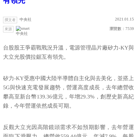
有領先
2021.01.15
中央社
撰文者
瀏覽數：
7539
來源
中央社
台股股王爭霸戰戰況升溫，電源管理晶片廠矽力-KY與
大立光股價拉鋸互有領先。
矽力-KY受惠中國大陸半導體自主化與去美化，並搭上
5G與快速充電發展趨勢，營運高度成長，去年總營收
攀高至新台幣139.36億元，年增29.3%，創歷史新高紀
錄，今年營運依然成長可期。
反觀大立光因高階鏡頭需求不如預期影響，去年營運
面臨下滑壓力，總營收559.44億元，年減7.9%，每股