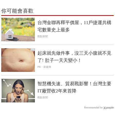
你可能會喜歡
台灣金聯再釋平價屋，11戶捷運共構
宅數量史上最多
觀點新聞
PR
起床就先做件事，沒三天小腹就不見
了! 肚子一天天變小！
PR・新素簡
智慧機失速、貿易戰影響！台灣主要
IT廠營收2年來首降
觀點新聞
Recommended by