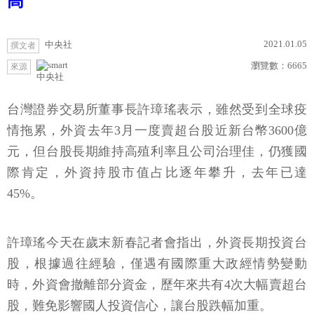
高
2021.01.05
中央社
撰文者
瀏覽數：
6665
來源
中央社
台灣證券交易所董事長許璋瑤表示，雖然受到全球疫
情拖累，外資去年3月一度賣超台股近新台幣3600億
元，但台股長期維持高殖利率且公司治理佳，仍獲國
際肯定，外資持股市值占比逐年攀升，去年已達
45%。
許璋瑤今天在歲末新春記者會指出，外資長期投資台
股，根據過往經驗，僅遇有國際重大政經情勢變動
時，外資會撤離部分資金，歷年來共有4次大幅賣超台
股，難免影響國人投資信心，讓台股跌幅加重。