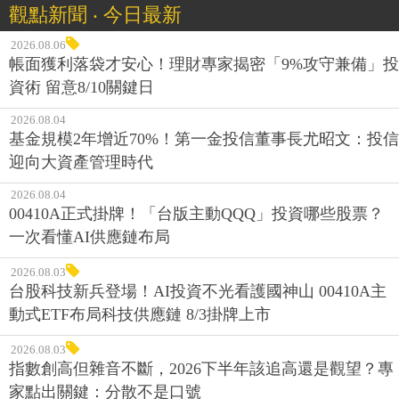
觀點新聞 ‧ 今日最新
2026.08.06
帳面獲利落袋才安心！理財專家揭密「9%攻守兼備」投
資術 留意8/10關鍵日
2026.08.04
基金規模2年增近70%！第一金投信董事長尤昭文：投信
迎向大資產管理時代
2026.08.04
00410A正式掛牌！「台版主動QQQ」投資哪些股票？
一次看懂AI供應鏈布局
2026.08.03
台股科技新兵登場！AI投資不光看護國神山 00410A主
動式ETF布局科技供應鏈 8/3掛牌上市
2026.08.03
指數創高但雜音不斷，2026下半年該追高還是觀望？專
家點出關鍵：分散不是口號