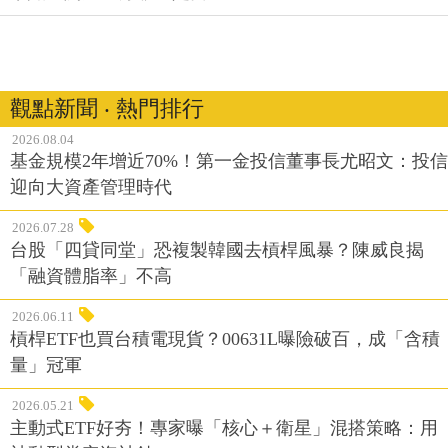
觀點新聞 ‧ 熱門排行
2026.08.04
基金規模2年增近70%！第一金投信董事長尤昭文：投信
迎向大資產管理時代
2026.07.28
台股「四貸同堂」恐複製韓國去槓桿風暴？陳威良揭
「融資體脂率」不高
2026.06.11
槓桿ETF也買台積電現貨？00631L曝險破百，成「含積
量」冠軍
2026.05.21
主動式ETF好夯！專家曝「核心＋衛星」混搭策略：用