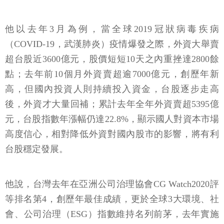
他以去年3月為例，當全球2019冠狀病毒疾病
（COVID-19，武漢肺炎）疫情爆發之際，外資大舉賣
超台股近3600億元，股價短短10天之內重挫達2800餘
點；去年前10個月外資賣超逾7000億元，創歷年新
高，但國內投資人則持續投入資金，台股逐步走高
後，外資才大量回補；累計去年全年外資賣超5395億
元，台股指數年漲幅仍達22.8%，顯示國人對資本市場
高度信心，相對降低外資對國內股市的影響，將有利
台股穩定發展。
他說，台灣去年在亞洲公司治理協會CG Watch2020評
等排名第4，創歷年最佳成績，更於全球3大環境、社
會、公司治理（ESG）指數維持名列前茅，去年實施