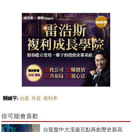
關鍵字:
台股
外資
殖利率
你可能會喜歡
台股盤中大漲逾百點再創歷史新高