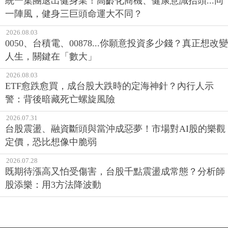
統一集團退出健身業！高齡化商機、健康意識抬頭...同
一陣風，健身三巨頭命運大不同？
2026.08.03
0050、台積電、00878...你願意投資多少錢？真正想改變
人生，關鍵在「數大」
2026.08.03
ETF愈跌愈買，成台股大跌時的定海神針？內行人示
警：背後暗藏死亡螺旋風險
2026.07.31
台股震盪、融資斷頭與當沖成惡夢！市場對AI股的樂觀
定價，恐比想像中脆弱
2026.07.28
既期待漲高又怕受傷害，台股千點震盪成常態？分析師
股添樂：用3方法降波動