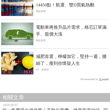
14450點！航運、雙D買氣熱翻
觀點新聞
電動車將推升晶片需求，格芯訂單滿
手、股價大漲
觀點新聞
PR
減肥首選，檸檬加它，堅持一週，腰
細了，瘦到你懷疑人生
PR・新素簡
Recommended by
相關文章
2026.08.07