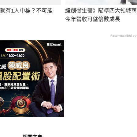
男就有1人中標？不可能
緯創衝生醫》瞄準四大領域商
今年營收可望倍數成長
Recommended by