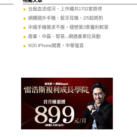
相關文章
台股血流成河、上市櫃共1702家跌停
網購國外手機、藍牙耳機，2/5起將酌
中國手機需求不振，穩懋第3季獲利較第
啟碁、中磊、智易...網通產業拉貨動
9/20 iPhone開賣，中華電首