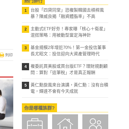
熱門排行
台股「四貸同堂」恐複製韓國去槓桿風
1
暴？陳威良揭「融資體脂率」不高
主動式ETF好夯！專家曝「核心＋衛星」
2
混搭策略：用被動型當定海神針
基金規模2年增近70%！第一金投信董事
3
長尤昭文：投信迎向大資產管理時代
列印
複委託買美股或買台版ETF？理財規劃顧
4
問：算對「這筆稅」才是真正報酬
黃仁勳旋風來台演講，黃仁勳：沒有台積
5
電，輝達不會有今天成就
你是哪種族群?