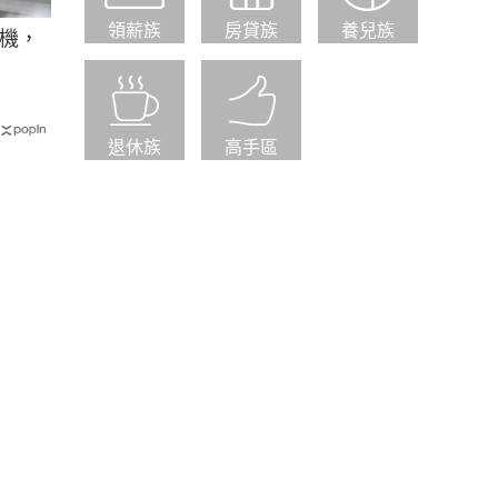
領薪族
房貸族
養兒族
機，
退休族
高手區