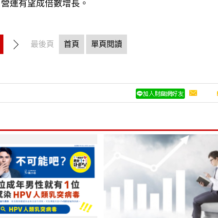
，營運有望成倍數增長。
最後頁
首頁
單頁閱讀