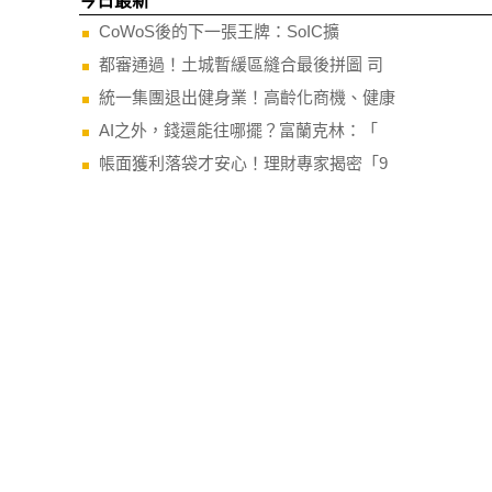
今日最新
CoWoS後的下一張王牌：SoIC擴
都審通過！土城暫緩區縫合最後拼圖 司
統一集團退出健身業！高齡化商機、健康
AI之外，錢還能往哪擺？富蘭克林：「
帳面獲利落袋才安心！理財專家揭密「9