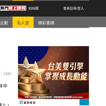
粉絲團
會員註冊
/
登入
企劃
名人堂
精彩書摘
：7229
明年中
。
設備上，