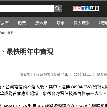
富故事
股票
房地產
基金
個人理財
特別
明年中實現
網、最快明年中實現
撰文者：鉅亨網記者沈筱禎 台北
2020.12.11
瀏覽數
)，台灣電信商不落人後，其中，遠傳 (4904-TW) 預計
域有望成為首個應用場域，象徵台灣電信技術再往前一大步
 (NSA)，NSA 利用 4G 網路資源建立在 5G 核心網路