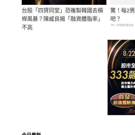
台股「四貸同堂」恐複製韓國去槓
驚！每2
桿風暴？陳威良揭「融資體脂率」
吧？
PR・台灣癌症基金會
不高