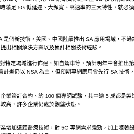
同時滿足 5G 低延遲、大頻寬、高速率的三大特性，就必
 是個新技術，美國、中國陸續推出 SA 應用場域，不過
要提出相關解決方案以及累計相關技術經驗。
先針對特定場域進行佈建，如自駕車等，預計明年中會推出
計畫仍以 NSA 為主，但預期專網應用會先行 SA 技術
家企業簽訂合約、約 100 個專網試驗，其中逾 5 成都是
本較高，許多企業仍處於觀望狀態。
業增加遠距醫療技術，對 5G 專網需求強勁，加上隨著