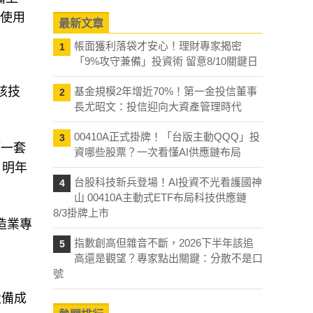
須使用
最新文章
帳面獲利落袋才安心！理財專家揭密
1
「9%攻守兼備」投資術 留意8/10關鍵日
該技
基金規模2年增近70%！第一金投信董事
2
長尤昭文：投信迎向大資產管理時代
00410A正式掛牌！「台版主動QQQ」投
3
第一套
資哪些股票？一次看懂AI供應鏈布局
，明年
台股科技新兵登場！AI投資不光看護國神
4
山 00410A主動式ETF布局科技供應鏈
8/3掛牌上市
製造業專
指數創高但雜音不斷，2026下半年該追
5
高還是觀望？專家點出關鍵：分散不是口
號
設備成