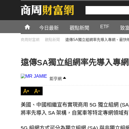
ETF
今日最新
觀點新聞
致
商周財富網
觀點新聞
遠傳SA獨立組網率先導入專網、最快
遠傳SA獨立組網率先導入專
鉅亨網
美國、中國相繼宣布實現商用 5G 獨立組網 (SA
將率先導入 SA 架構，自駕車等特定專網領
5G 組網方式可分為獨立組網 (SA) 與非獨立組網