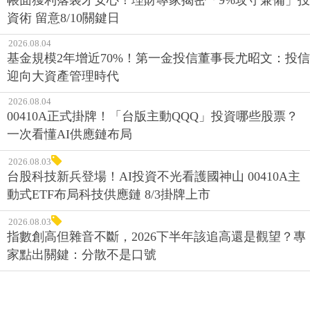
資術 留意8/10關鍵日
2026.08.04
基金規模2年增近70%！第一金投信董事長尤昭文：投信
迎向大資產管理時代
2026.08.04
00410A正式掛牌！「台版主動QQQ」投資哪些股票？
一次看懂AI供應鏈布局
2026.08.03
台股科技新兵登場！AI投資不光看護國神山 00410A主
動式ETF布局科技供應鏈 8/3掛牌上市
2026.08.03
指數創高但雜音不斷，2026下半年該追高還是觀望？專
家點出關鍵：分散不是口號