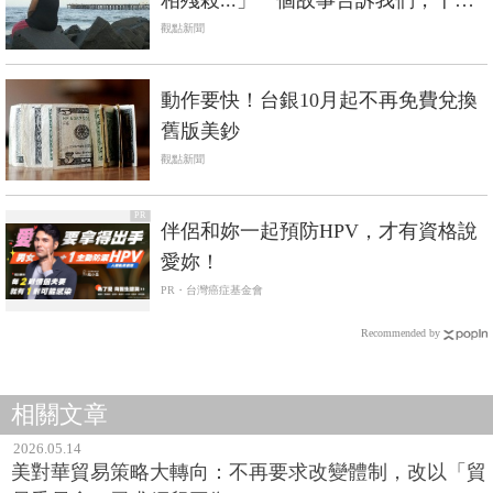
相殘殺...」一個故事告訴我們，千萬
別留錢給孩子
觀點新聞
動作要快！台銀10月起不再免費兌換
舊版美鈔
觀點新聞
PR
伴侶和妳一起預防HPV，才有資格說
愛妳！
PR・台灣癌症基金會
Recommended by
相關文章
2026.05.14
美對華貿易策略大轉向：不再要求改變體制，改以「貿