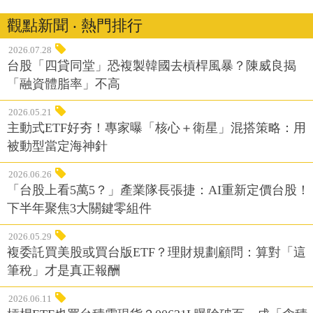
觀點新聞 ‧ 熱門排行
2026.07.28
台股「四貸同堂」恐複製韓國去槓桿風暴？陳威良揭
「融資體脂率」不高
2026.05.21
主動式ETF好夯！專家曝「核心＋衛星」混搭策略：用
被動型當定海神針
2026.06.26
「台股上看5萬5？」產業隊長張捷：AI重新定價台股！
下半年聚焦3大關鍵零組件
2026.05.29
複委託買美股或買台版ETF？理財規劃顧問：算對「這
筆稅」才是真正報酬
2026.06.11