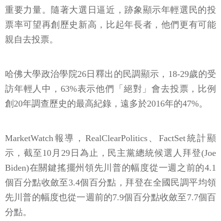
重要力量。隨著大選日逼近，跡象顯示年輕選民的投
票率可望再創歷史新高，比起年長者，他們更有可能
親自去投票。
哈佛大學政治學院26日釋出的民調顯示，18-29歲的受
訪年輕人中，63%表示他們「絕對」會去投票，比例
創20年調查歷史的最高紀錄，遠多於2016年的47%。
MarketWatch報導，RealClearPolitics、FactSet統計顯
示，截至10月29日為止，民主黨總統候選人拜登(Joe
Biden)在關鍵搖擺州領先川普的幅度從一週之前的4.1
個百分點收斂至3.4個百分點，拜登在全國民調平均領
先川普的幅度也從一週前的7.9個百分點收斂至7.7個百
分點。