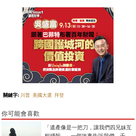
關鍵字:
川普
美國大選
拜登
你可能會喜歡
「遺產像是一把刀，讓我們四兄妹互