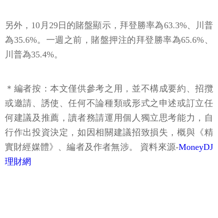
另外，10月29日的賭盤顯示，拜登勝率為63.3%、川普
為35.6%。一週之前，賭盤押注的拜登勝率為65.6%、
川普為35.4%。
＊編者按：本文僅供參考之用，並不構成要約、招攬
或邀請、誘使、任何不論種類或形式之申述或訂立任
何建議及推薦，讀者務請運用個人獨立思考能力，自
行作出投資決定，如因相關建議招致損失，概與《精
實財經媒體》、編者及作者無涉。 資料來源-
MoneyDJ
理財網