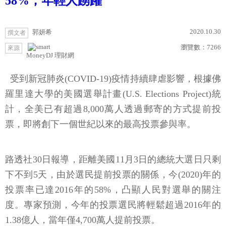
58%，年輕人踴躍
2020.10.30
郭妍希
撰文者
瀏覽數：
7266
來源
MoneyDJ 理財網
受到新冠肺炎(COVID-19)疫情持續肆虐影響，根據佛
羅里達大學的美國選舉計畫(U.S. Elections Project)統
計，全美已有超過8,000萬人透過郵寄的方式提前投
票，即將創下一個世紀以來的最高投票參與率。
路透社30日報導，距離美國11月3日的總統大選日只剩
下不到5天，由於選民提前投票的關係，今(2020)年的
投票率已達2016年的58%，凸顯人民對選舉的關注
度。專家預測，今年的投票選民將輕鬆超過2016年的
1.38億人，當年僅4,700萬人提前投票。