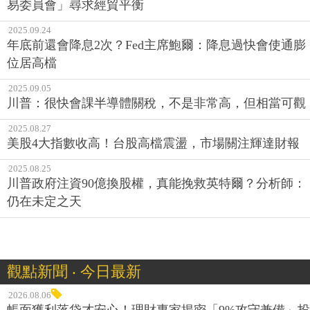
易委員會」尋求經貿平衡
2025.09.24
年底前還會降息2次？Fed主席鮑爾：降息過快會使通膨
位居高檔
2025.09.05
川普：很快會課半導體關稅，不是非常高，但相當可觀
2025.08.27
美股4大指數收高！台股高檔震盪，市場關注輝達財報
2025.08.25
川普政府注資90億換股權，真能挽救英特爾？分析師：
仍在未定之天
觀點新聞 ‧ 今日最新
2026.08.06
帳面獲利落袋才安心！理財專家揭密「9%攻守兼備」投