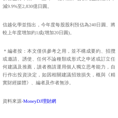
減9.9%至2,830億日圓。
信越化學並指出，今年度每股股利預估為240日圓、將
較上年度增加約1成(增加20日圓)。
＊編者按：本文僅供參考之用，並不構成要約、招攬
或邀請、誘使、任何不論種類或形式之申述或訂立任
何建議及推薦，讀者務請運用個人獨立思考能力，自
行作出投資決定，如因相關建議招致損失，概與《精
實財經媒體》、編者及作者無涉。
資料來源-
MoneyDJ理財網