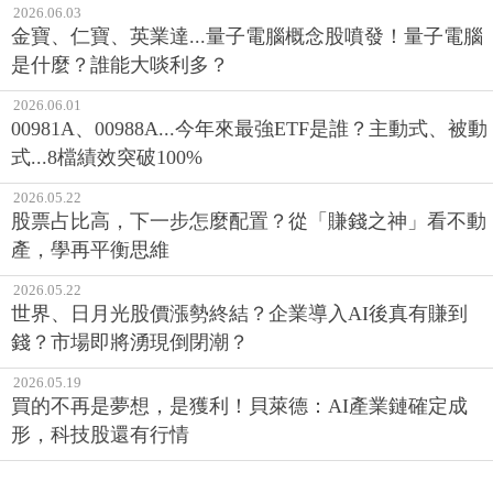
2026.06.03
金寶、仁寶、英業達...量子電腦概念股噴發！量子電腦
是什麼？誰能大啖利多？
2026.06.01
00981A、00988A...今年來最強ETF是誰？主動式、被動
式...8檔績效突破100%
2026.05.22
股票占比高，下一步怎麼配置？從「賺錢之神」看不動
產，學再平衡思維
2026.05.22
世界、日月光股價漲勢終結？企業導入AI後真有賺到
錢？市場即將湧現倒閉潮？
2026.05.19
買的不再是夢想，是獲利！貝萊德：AI產業鏈確定成
形，科技股還有行情