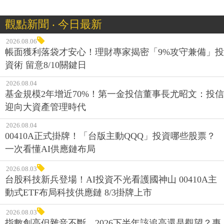
觀點新聞 ‧ 今日最新
2026.08.06
帳面獲利落袋才安心！理財專家揭密「9%攻守兼備」投
資術 留意8/10關鍵日
2026.08.04
基金規模2年增近70%！第一金投信董事長尤昭文：投信
迎向大資產管理時代
2026.08.04
00410A正式掛牌！「台版主動QQQ」投資哪些股票？
一次看懂AI供應鏈布局
2026.08.03
台股科技新兵登場！AI投資不光看護國神山 00410A主
動式ETF布局科技供應鏈 8/3掛牌上市
2026.08.03
指數創高但雜音不斷，2026下半年該追高還是觀望？專