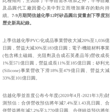
此種傾向，主因除了半導體需求增加之外，半導體廠
及晶圓代工廠因憂心美中對立而增加庫存的動向持
續。
7-9月期間信越化學12吋矽晶圓出貨量創下季度別
歷史新高紀錄。
上季信越化學PVC/化成品事業營收大減20%至1,036億
日圓，營益大減30%至183億日圓；電子/機能材料事業
(包含稀土磁鐵、光阻劑及合成石英產品等)營收成長
1%至571億日圓，營益成長11%至185億日圓；矽利光
(Silicone)事業營收下滑18%至479億日圓、營益大減
33%至101億日圓。
信越化學並首度公布今年度(2020年4月-2021年3月)財
測預估：合併營收預估將年減7.4%至1.43兆日圓、合
併營益將年減7.2%至3,770億日圓、合併純益預估將年