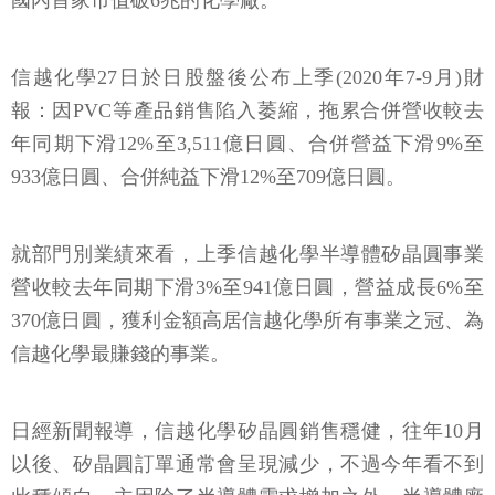
國內首家市值破6兆的化學廠。
信越化學27日於日股盤後公布上季(2020年7-9月)財
報：因PVC等產品銷售陷入萎縮，拖累合併營收較去
年同期下滑12%至3,511億日圓、合併營益下滑9%至
933億日圓、合併純益下滑12%至709億日圓。
就部門別業績來看，上季信越化學半導體矽晶圓事業
營收較去年同期下滑3%至941億日圓，營益成長6%至
370億日圓，獲利金額高居信越化學所有事業之冠、為
信越化學最賺錢的事業。
日經新聞報導，信越化學矽晶圓銷售穩健，往年10月
以後、矽晶圓訂單通常會呈現減少，不過今年看不到