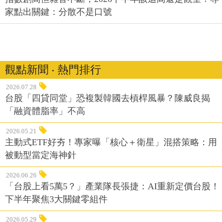
家點出關鍵：分散不是口號
觀點新聞 ‧ 熱門排行
2026.07.28
台股「四貸同堂」恐複製韓國去槓桿風暴？陳威良揭
「融資體脂率」不高
2026.05.21
主動式ETF好夯！專家曝「核心＋衛星」混搭策略：用
被動型當定海神針
2026.06.26
「台股上看5萬5？」產業隊長張捷：AI重新定價台股！
下半年聚焦3大關鍵零組件
2026.05.29