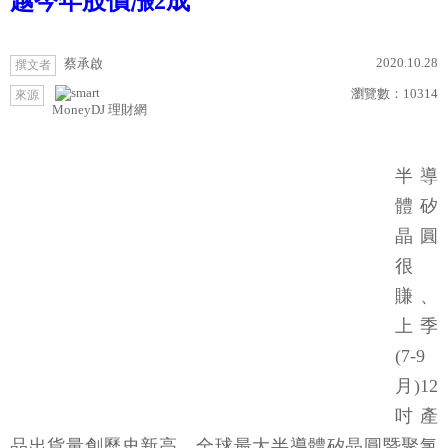
越今年股價漲2成
2020.10.28
蔡承啟
撰文者
瀏覽數：
10314
來源
MoneyDJ 理財網
半導
體矽
晶圓
很
賺、
上季
(7-9
月)12
吋產
品出貨量創歷史新高，全球最大半導體矽晶圓暨聚氯