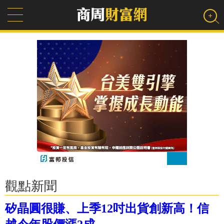
觀點新聞
矽晶圓很賺、上季12吋出貨創新高！信