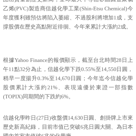
乙烯(PVC)製造商信越化學工業(Shin-Etsu Chemical)今
年度獲利雖預估將陷入萎縮、不過股利將增加1成，支
撐股價在歷史高點附近徘徊、今年來累計大漲約2成。
根據Yahoo Finance的報價顯示，截至台北時間28日上
午11點32分為止，信越化學下跌0.55%至14,550日圓，
稍早一度揚升0.3%至14,670日圓；今年迄今信越化學
股價累計大漲約21%、表現遠優於東證一部指數
(TOPIX)同期間的下跌約6%。
信越化學昨日(27日)收盤價14,630日圓、創掛牌上市來
歷史新高紀錄，目前市值已突破6兆日圓大關、為日本