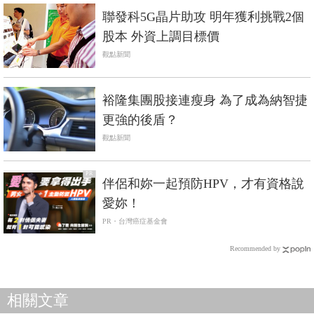
聯發科5G晶片助攻 明年獲利挑戰2個
股本 外資上調目標價
觀點新聞
裕隆集團股接連瘦身 為了成為納智捷
更強的後盾？
觀點新聞
PR
伴侶和妳一起預防HPV，才有資格說
愛妳！
PR・台灣癌症基金會
Recommended by
相關文章