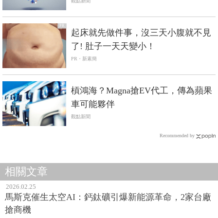
觀點新聞
PR
起床就先做件事，沒三天小腹就不見
了! 肚子一天天變小！
PR・新素簡
槓鴻海？Magna搶EV代工，傳為蘋果
車可能夥伴
觀點新聞
Recommended by
相關文章
2026.02.25
馬斯克催生太空AI：鈣鈦礦引爆新能源革命，2家台廠
搶商機