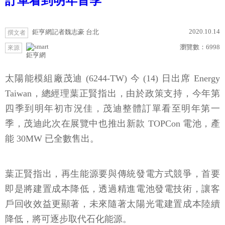
訂單看到明年首季
2020.10.14
鉅亨網記者魏志豪 台北
撰文者
瀏覽數：
6998
來源
鉅亨網
太陽能模組廠茂迪 (6244-TW) 今 (14) 日出席 Energy
Taiwan，總經理葉正賢指出，由於政策支持，今年第
四季到明年初市況佳，茂迪整體訂單看至明年第一
季，茂迪此次在展覽中也推出新款 TOPCon 電池，產
能 30MW 已全數售出。
葉正賢指出，再生能源要與傳統發電方式競爭，首要
即是將建置成本降低，透過精進電池發電技術，讓客
戶回收效益更顯著，未來隨著太陽光電建置成本陸續
降低，將可逐步取代石化能源。