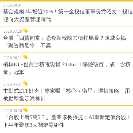
2026.08.04
基金規模2年增近70%！第一金投信董事長尤昭文：投信
迎向大資產管理時代
2026.07.28
台股「四貸同堂」恐複製韓國去槓桿風暴？陳威良揭
「融資體脂率」不高
2026.06.11
槓桿ETF也買台積電現貨？00631L曝險破百，成「含積
量」冠軍
2026.05.21
主動式ETF好夯！專家曝「核心＋衛星」混搭策略：用
被動型當定海神針
2026.06.26
「台股上看5萬5？」產業隊長張捷：AI重新定價台股！
下半年聚焦3大關鍵零組件