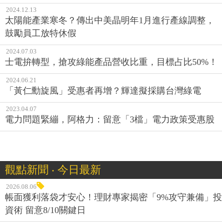
2024.12.13
太陽能產業寒冬？傳出中美晶明年1月進行產線調整，
鼓勵員工放特休假
2024.07.03
士電拚轉型，搶攻綠能產品營收比重，目標占比50%！
2024.06.21
「黃仁勳旋風」受惠者再增？輝達擬採購台灣綠電
2023.04.07
電力問題緊繃，阿格力：留意「3檔」電力政策受惠股
觀點新聞 ‧ 今日最新
2026.08.06
帳面獲利落袋才安心！理財專家揭密「9%攻守兼備」投
資術 留意8/10關鍵日