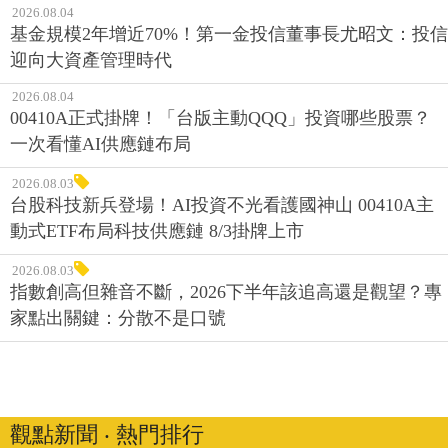
2026.08.04
基金規模2年增近70%！第一金投信董事長尤昭文：投信
迎向大資產管理時代
2026.08.04
00410A正式掛牌！「台版主動QQQ」投資哪些股票？
一次看懂AI供應鏈布局
2026.08.03
台股科技新兵登場！AI投資不光看護國神山 00410A主
動式ETF布局科技供應鏈 8/3掛牌上市
2026.08.03
指數創高但雜音不斷，2026下半年該追高還是觀望？專
家點出關鍵：分散不是口號
觀點新聞 ‧ 熱門排行