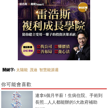
關鍵字:
太陽能
茂迪
智慧能源週
你可能會喜歡
連拿6個月半薪！生病住院、手術到
長照...人人都能辦的5大政府補助