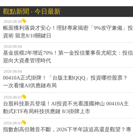
觀點新聞 ‧ 今日最新
2026.08.06
帳面獲利落袋才安心！理財專家揭密「9%攻守兼備」投
資術 留意8/10關鍵日
2026.08.04
基金規模2年增近70%！第一金投信董事長尤昭文：投信
迎向大資產管理時代
2026.08.04
00410A正式掛牌！「台版主動QQQ」投資哪些股票？
一次看懂AI供應鏈布局
2026.08.03
台股科技新兵登場！AI投資不光看護國神山 00410A主
動式ETF布局科技供應鏈 8/3掛牌上市
2026.08.03
指數創高但雜音不斷，2026下半年該追高還是觀望？專