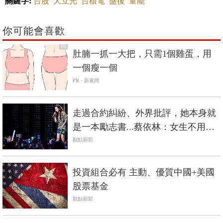
關鍵字:
台股
大立光
台積電
盤後
量能
你可能會喜歡
PR
肚腩一抓一大把，只需1個雞蛋，用
一個瘦一個
PR・新素簡
走過合約糾紛、外界批評，她本身就
是一本勵志書...蔡依林：女生不用把
結婚當唯一目標
觀點新聞
投資組合必有 主動、優質中國+美國
股票基金
觀點新聞