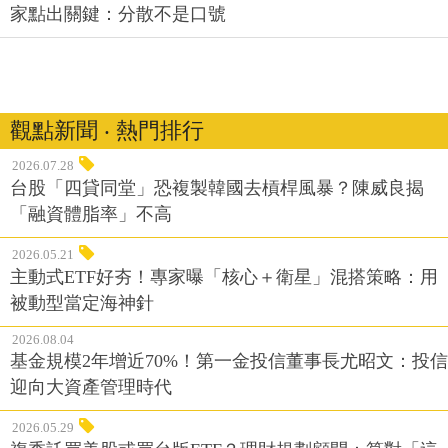
家點出關鍵：分散不是口號
觀點新聞 ‧ 熱門排行
2026.07.28
台股「四貸同堂」恐複製韓國去槓桿風暴？陳威良揭
「融資體脂率」不高
2026.05.21
主動式ETF好夯！專家曝「核心＋衛星」混搭策略：用
被動型當定海神針
2026.08.04
基金規模2年增近70%！第一金投信董事長尤昭文：投信
迎向大資產管理時代
2026.05.29