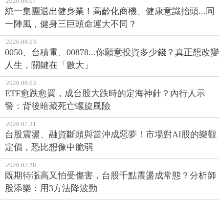
2026.08.07
統一集團退出健身業！高齡化商機、健康意識抬頭...同
一陣風，健身三巨頭命運大不同？
2026.08.03
0050、台積電、00878...你願意投資多少錢？真正想改變
人生，關鍵在「數大」
2026.08.03
ETF愈跌愈買，成台股大跌時的定海神針？內行人示
警：背後暗藏死亡螺旋風險
2026.07.31
台股震盪、融資斷頭與當沖成惡夢！市場對AI股的樂觀
定價，恐比想像中脆弱
2026.07.28
既期待漲高又怕受傷害，台股千點震盪成常態？分析師
股添樂：用3方法降波動