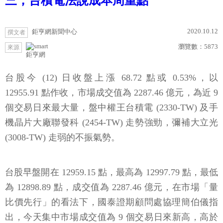
三，台積電法說成本周重點
2020.10.12
鉅亨網新聞中心
撰文者
瀏覽數：
5873
來源
鉅亨網
台股今 (12) 日收盤上漲 68.72 點或 0.53%，以
12955.91 點作收，市場成交值為 2287.46 億元，為近 9
個交易日來最大量，盤中權王台積電 (2330-TW) 及手
機晶片大廠聯發科 (2454-TW) 走勢強勁，彌補大立光
(3008-TW) 走弱的不振氣勢。
台股早盤開在 12959.15 點，最高為 12997.79 點，最低
為 12898.89 點，成交值為 2287.46 億元，在市場「量
比價先行」的看法下，國泰證期顧問處協理簡伯儀指
出，今天集中市場成交值為 9 個交易日來新高，高於