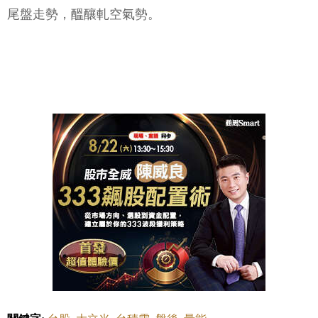
尾盤走勢，醞釀軋空氣勢。