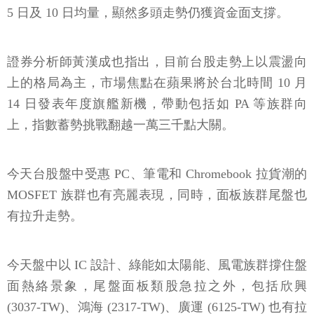
5 日及 10 日均量，顯然多頭走勢仍獲資金面支撐。
證券分析師黃漢成也指出，目前台股走勢上以震盪向
上的格局為主，市場焦點在蘋果將於台北時間 10 月
14 日發表年度旗艦新機，帶動包括如 PA 等族群向
上，指數蓄勢挑戰翻越一萬三千點大關。
今天台股盤中受惠 PC、筆電和 Chromebook 拉貨潮的
MOSFET 族群也有亮麗表現，同時，面板族群尾盤也
有拉升走勢。
今天盤中以 IC 設計、綠能如太陽能、風電族群撐住盤
面熱絡景象，尾盤面板類股急拉之外，包括欣興
(3037-TW)、鴻海 (2317-TW)、廣運 (6125-TW) 也有拉