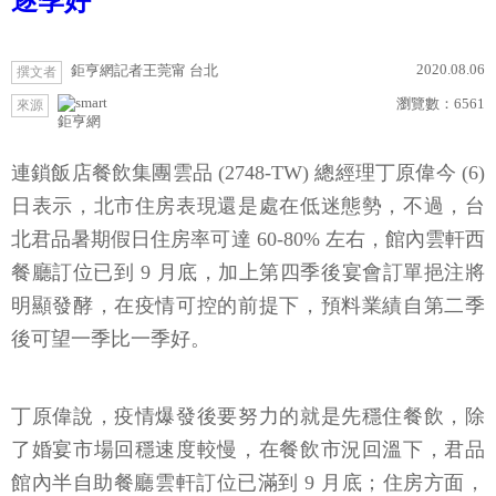
逐季好
2020.08.06
鉅亨網記者王莞甯 台北
撰文者
瀏覽數：
6561
來源
鉅亨網
連鎖飯店餐飲集團雲品 (2748-TW) 總經理丁原偉今 (6)
日表示，北市住房表現還是處在低迷態勢，不過，台
北君品暑期假日住房率可達 60-80% 左右，館內雲軒西
餐廳訂位已到 9 月底，加上第四季後宴會訂單挹注將
明顯發酵，在疫情可控的前提下，預料業績自第二季
後可望一季比一季好。
丁原偉說，疫情爆發後要努力的就是先穩住餐飲，除
了婚宴市場回穩速度較慢，在餐飲市況回溫下，君品
館內半自助餐廳雲軒訂位已滿到 9 月底；住房方面，