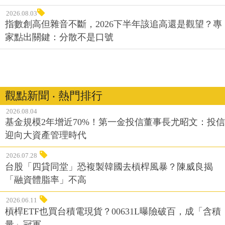
2026.08.03
指數創高但雜音不斷，2026下半年該追高還是觀望？專
家點出關鍵：分散不是口號
觀點新聞 ‧ 熱門排行
2026.08.04
基金規模2年增近70%！第一金投信董事長尤昭文：投信
迎向大資產管理時代
2026.07.28
台股「四貸同堂」恐複製韓國去槓桿風暴？陳威良揭
「融資體脂率」不高
2026.06.11
槓桿ETF也買台積電現貨？00631L曝險破百，成「含積
量」冠軍