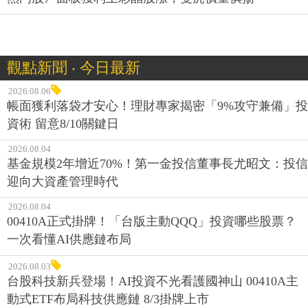
觀點新聞 ‧ 今日最新
2026.08.06
帳面獲利落袋才安心！理財專家揭密「9%攻守兼備」投
資術 留意8/10關鍵日
2026.08.04
基金規模2年增近70%！第一金投信董事長尤昭文：投信
迎向大資產管理時代
2026.08.04
00410A正式掛牌！「台版主動QQQ」投資哪些股票？
一次看懂AI供應鏈布局
2026.08.03
台股科技新兵登場！AI投資不光看護國神山 00410A主
動式ETF布局科技供應鏈 8/3掛牌上市