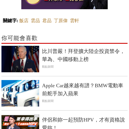
關鍵字:
飯店
雲品
君品
丁原偉
雲軒
你可能會喜歡
比川普嚴！拜登擴大陸企投資禁令，
華為、中國移動上榜
觀點新聞
Apple Car越來越有譜？BMW電動車
前舵手加入蘋果
觀點新聞
PR
伴侶和妳一起預防HPV，才有資格說
愛妳！