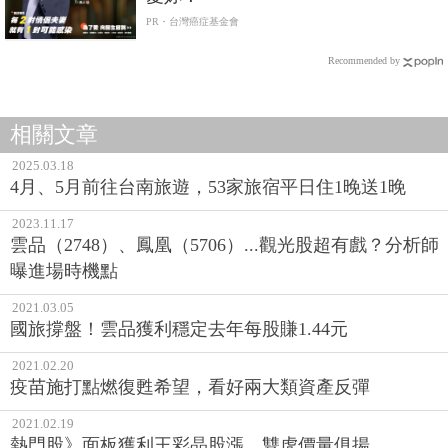
PR・台灣癌症基金會
Recommended by
相關文章
2025.03.18
4月、5月前往台南旅遊，53家旅宿平日住1晚送1晚
2023.11.17
雲品（2748）、鳳凰（5706）...觀光股超有戲？分析師
曝進場時機點
2021.03.05
國旅撐盤！雲品獲利穩定去年每股賺1.44元
2021.02.20
疫苗施打點燃復甦希望，看好兩大類資產反彈
2021.02.19
熱門股》面板獲利王彩晶股漲，雙虎價量俱揚