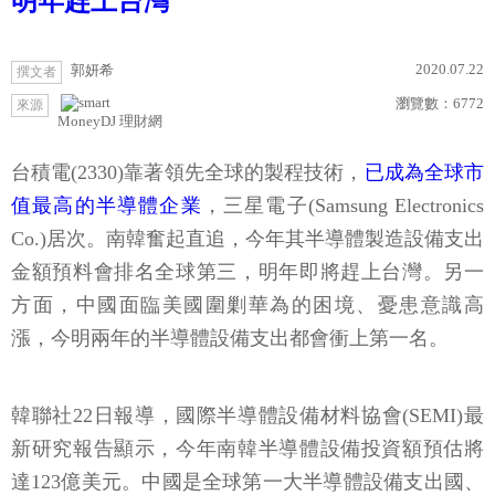
明年趕上台灣
2020.07.22
郭妍希
撰文者
瀏覽數：
6772
來源
MoneyDJ 理財網
台積電(2330)靠著領先全球的製程技術，
已成為全球市
值最高的半導體企業
，三星電子(Samsung Electronics
Co.)居次。南韓奮起直追，今年其半導體製造設備支出
金額預料會排名全球第三，明年即將趕上台灣。另一
方面，中國面臨美國圍剿華為的困境、憂患意識高
漲，今明兩年的半導體設備支出都會衝上第一名。
韓聯社22日報導，國際半導體設備材料協會(SEMI)最
新研究報告顯示，今年南韓半導體設備投資額預估將
達123億美元。中國是全球第一大半導體設備支出國、