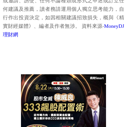
或邀請、誘使、任何不論種類或形式之申述或訂立任
何建議及推薦，讀者務請運用個人獨立思考能力，自
行作出投資決定，如因相關建議招致損失，概與《精
實財經媒體》、編者及作者無涉。 資料來源-
MoneyDJ
理財網