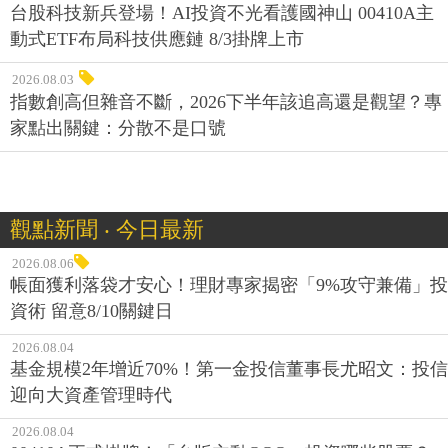
台股科技新兵登場！AI投資不光看護國神山 00410A主
動式ETF布局科技供應鏈 8/3掛牌上市
2026.08.03
指數創高但雜音不斷，2026下半年該追高還是觀望？專
家點出關鍵：分散不是口號
觀點新聞 ‧ 今日最新
2026.08.06
帳面獲利落袋才安心！理財專家揭密「9%攻守兼備」投
資術 留意8/10關鍵日
2026.08.04
基金規模2年增近70%！第一金投信董事長尤昭文：投信
迎向大資產管理時代
2026.08.04