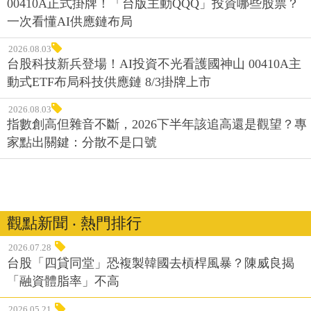
00410A正式掛牌！「台版主動QQQ」投資哪些股票？
一次看懂AI供應鏈布局
2026.08.03
台股科技新兵登場！AI投資不光看護國神山 00410A主
動式ETF布局科技供應鏈 8/3掛牌上市
2026.08.03
指數創高但雜音不斷，2026下半年該追高還是觀望？專
家點出關鍵：分散不是口號
觀點新聞 ‧ 熱門排行
2026.07.28
台股「四貸同堂」恐複製韓國去槓桿風暴？陳威良揭
「融資體脂率」不高
2026.05.21