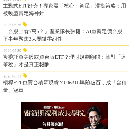
主動式ETF好夯！專家曝「核心＋衛星」混搭策略：用
被動型當定海神針
2026.06.26
「台股上看5萬5？」產業隊長張捷：AI重新定價台股！
下半年聚焦3大關鍵零組件
2026.05.29
複委託買美股或買台版ETF？理財規劃顧問：算對「這
筆稅」才是真正報酬
2026.06.11
槓桿ETF也買台積電現貨？00631L曝險破百，成「含積
量」冠軍