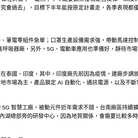
終究會過去」，目標下半年能按原定計畫走，各季表現都
器、筆電零組件急單；口罩生產設備需求強，帶動馬達控
也打進呼吸器廠，另外，5G、電動車應用也準備好，靜待市場
放在泰國、印度，其中，印度廠先前因為疫情，建廠步調
地市場為主，產品鎖定 AI 自動化、通訊電源，以及不斷
 5G 智慧工廠，被動元件近年需求不錯，台南廠區持續
倍，而內湖總部旁的研發中心，因為地質關係，會需要比較多