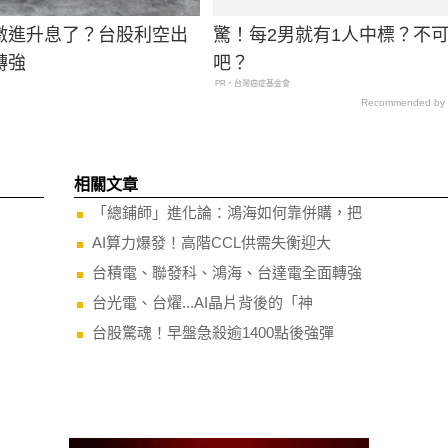
激進升息了？台股利空出
驚！每2男就有1人中標？不
轉強
吧？
PR・台灣癌症基金會
Recommended by
相關文章
「總鋪師」進化論：鴻海如何靠併購，把
AI算力爆發！高階CCL供需失衡迎大
台積電、聯發科、鴻海、台達電全面轉強
台光電、台燿...AI晶片背後的「神
台股驚魂！早盤急殺逾1400點後強彈