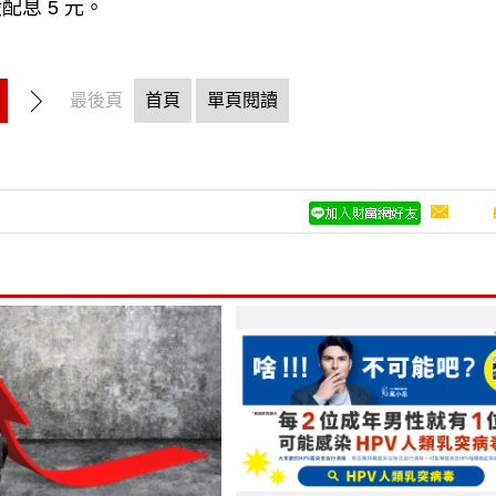
息 5 元。
最後頁
首頁
單頁閱讀