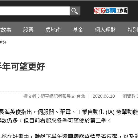
富故事
股票
房地產
基金
個人理財
特別
更好
半年可望更好
撰文者：鉅亨網記者彭昱文 台北
2020.06.10
瀏覽數：
會，董事長海英俊指出，伺服器、筆電、工業自動化 (IA) 急單動
年變數仍多，但目前看起來各季可望優於第二季。
錯，都在計畫中，雖然下半年還要觀察疫情是否反彈，以及