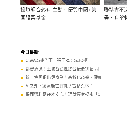
投資組合必有 主動、優質中國+美
聯準會不
國股票基金
盡，有望
今日最新
CoWoS後的下一張王牌：SoIC擴
都審通過！土城暫緩區縫合最後拼圖 司
統一集團退出健身業！高齡化商機、健康
AI之外，錢還能往哪擺？富蘭克林：「
帳面獲利落袋才安心！理財專家揭密「9