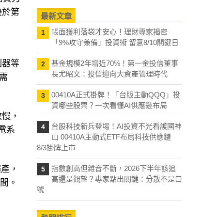
優於第
最新文章
帳面獲利落袋才安心！理財專家揭密
1
「9%攻守兼備」投資術 留意8/10關鍵日
制器等
基金規模2年增近70%！第一金投信董事
2
長尤昭文：投信迎向大資產管理時代
需
00410A正式掛牌！「台版主動QQQ」投
3
資哪些股票？一次看懂AI供應鏈布局
放慢，
台股科技新兵登場！AI投資不光看護國神
4
電系
山 00410A主動式ETF布局科技供應鏈
8/3掛牌上市
擴產，
指數創高但雜音不斷，2026下半年該追
5
高還是觀望？專家點出關鍵：分散不是口
時間。
號