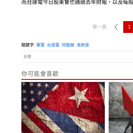
而台達電今日股東會也通過去年財報，以及每股配
第一頁
1
關鍵字:
筆電
台達電
伺服器
海英俊
分享:
你可能會喜歡