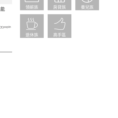
領薪族
房貸族
養兒族
可能
退休族
高手區