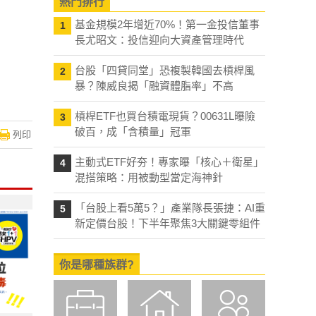
熱門排行
基金規模2年增近70%！第一金投信董事
1
長尤昭文：投信迎向大資產管理時代
台股「四貸同堂」恐複製韓國去槓桿風
2
暴？陳威良揭「融資體脂率」不高
槓桿ETF也買台積電現貨？00631L曝險
3
破百，成「含積量」冠軍
列印
主動式ETF好夯！專家曝「核心＋衛星」
4
混搭策略：用被動型當定海神針
「台股上看5萬5？」產業隊長張捷：AI重
5
新定價台股！下半年聚焦3大關鍵零組件
你是哪種族群?