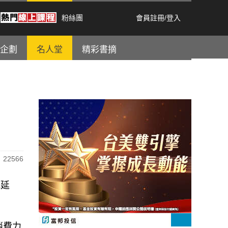
粉絲團
會員註冊
/
登入
企劃
名人堂
精彩書摘
22566
能延
消費力