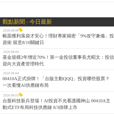
觀點新聞 ‧ 今日最新
2026.08.06
帳面獲利落袋才安心！理財專家揭密「9%攻守兼備」投
資術 留意8/10關鍵日
2026.08.04
基金規模2年增近70%！第一金投信董事長尤昭文：投信
迎向大資產管理時代
2026.08.04
00410A正式掛牌！「台版主動QQQ」投資哪些股票？
一次看懂AI供應鏈布局
2026.08.03
台股科技新兵登場！AI投資不光看護國神山 00410A主
動式ETF布局科技供應鏈 8/3掛牌上市