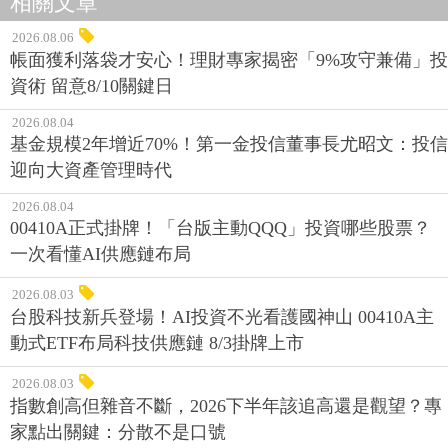
相關文章
2026.08.06
帳面獲利落袋才安心！理財專家揭密「9%攻守兼備」投
資術 留意8/10關鍵日
2026.08.04
基金規模2年增近70%！第一金投信董事長尤昭文：投信
迎向大資產管理時代
2026.08.04
00410A正式掛牌！「台版主動QQQ」投資哪些股票？
一次看懂AI供應鏈布局
2026.08.03
台股科技新兵登場！AI投資不光看護國神山 00410A主
動式ETF布局科技供應鏈 8/3掛牌上市
2026.08.03
指數創高但雜音不斷，2026下半年該追高還是觀望？專
家點出關鍵：分散不是口號