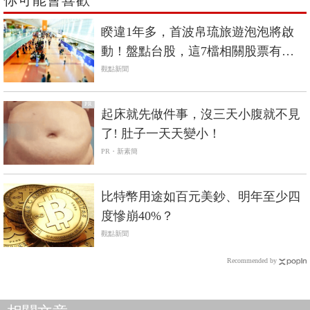
你可能會喜歡
睽違1年多，首波帛琉旅遊泡泡將啟
動！盤點台股，這7檔相關股票有望
最受惠！
觀點新聞
PR
起床就先做件事，沒三天小腹就不見
了! 肚子一天天變小！
PR・新素簡
比特幣用途如百元美鈔、明年至少四
度慘崩40%？
觀點新聞
Recommended by