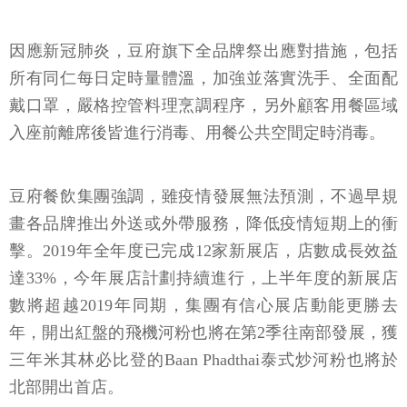
因應新冠肺炎，豆府旗下全品牌祭出應對措施，包括
所有同仁每日定時量體溫，加強並落實洗手、全面配
戴口罩，嚴格控管料理烹調程序，另外顧客用餐區域
入座前離席後皆進行消毒、用餐公共空間定時消毒。
豆府餐飲集團強調，雖疫情發展無法預測，不過早規
畫各品牌推出外送或外帶服務，降低疫情短期上的衝
擊。2019年全年度已完成12家新展店，店數成長效益
達33%，今年展店計劃持續進行，上半年度的新展店
數將超越2019年同期，集團有信心展店動能更勝去
年，開出紅盤的飛機河粉也將在第2季往南部發展，獲
三年米其林必比登的Baan Phadthai泰式炒河粉也將於
北部開出首店。