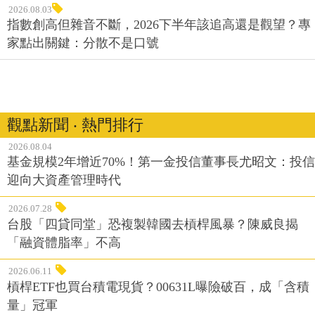
2026.08.03
指數創高但雜音不斷，2026下半年該追高還是觀望？專
家點出關鍵：分散不是口號
觀點新聞 ‧ 熱門排行
2026.08.04
基金規模2年增近70%！第一金投信董事長尤昭文：投信
迎向大資產管理時代
2026.07.28
台股「四貸同堂」恐複製韓國去槓桿風暴？陳威良揭
「融資體脂率」不高
2026.06.11
槓桿ETF也買台積電現貨？00631L曝險破百，成「含積
量」冠軍