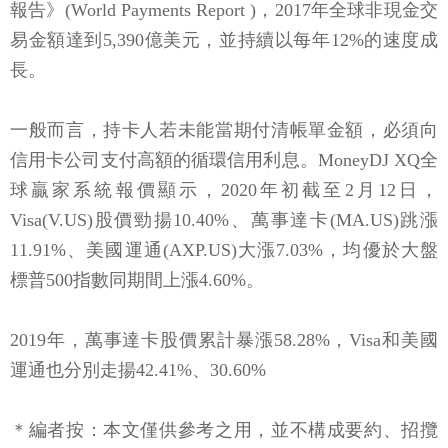
報告》(World Payments Report )，2017年全球非現金交
易金額達到5,390億美元，並持續以每年12%的速度成
長。
一般而言，持卡人若未能當期付清帳單金額，必須向
信用卡公司支付高額的循環信用利息。MoneyDJ XQ全
球贏家系統報價顯示，2020年初截至2月12日，
Visa(V.US)股價勁揚10.40%、萬事達卡(MA.US)跳漲
11.91%、美國運通(AXP.US)大漲7.03%，均優於大盤
標普500指數同期間上漲4.60%。
2019年，萬事達卡股價累計暴漲58.28%，Visa和美國
運通也分別走揚42.41%、30.60%
＊編者按：本文僅供參考之用，並不構成要約、招攬