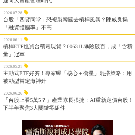
迎向大資產管理時代
2026.07.28
台股「四貸同堂」恐複製韓國去槓桿風暴？陳威良揭
「融資體脂率」不高
2026.06.11
槓桿ETF也買台積電現貨？00631L曝險破百，成「含積
量」冠軍
2026.05.21
主動式ETF好夯！專家曝「核心＋衛星」混搭策略：用
被動型當定海神針
2026.06.26
「台股上看5萬5？」產業隊長張捷：AI重新定價台股！
下半年聚焦3大關鍵零組件