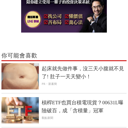
你可能會喜歡
PR
起床就先做件事，沒三天小腹就不見
了! 肚子一天天變小！
PR・新素簡
槓桿ETF也買台積電現貨？00631L曝
險破百，成「含積量」冠軍
觀點新聞