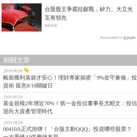
台股股王爭霸拉鋸戰，矽力、大立光
互有領先
觀點新聞
Recommended by
相關文章
2026.08.06
帳面獲利落袋才安心！理財專家揭密「9%攻守兼備」投
資術 留意8/10關鍵日
2026.08.04
基金規模2年增近70%！第一金投信董事長尤昭文：投信
迎向大資產管理時代
2026.08.04
00410A正式掛牌！「台版主動QQQ」投資哪些股票？
一次看懂AI供應鏈布局