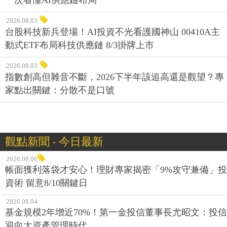
2026.08.03
台股科技新兵登場！AI投資不光看護國神山 00410A主
動式ETF布局科技供應鏈 8/3掛牌上市
2026.08.03
指數創高但雜音不斷，2026下半年該追高還是觀望？專
家點出關鍵：分散不是口號
觀點新聞 ‧ 今日最新
2026.08.06
帳面獲利落袋才安心！理財專家揭密「9%攻守兼備」投
資術 留意8/10關鍵日
2026.08.04
基金規模2年增近70%！第一金投信董事長尤昭文：投信
迎向大資產管理時代