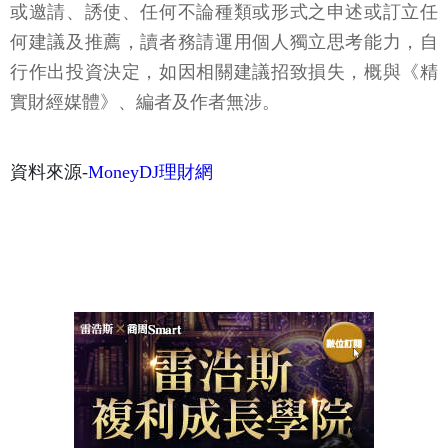
或邀請、誘使、任何不論種類或形式之申述或訂立任
何建議及推薦，讀者務請運用個人獨立思考能力，自
行作出投資決定，如因相關建議招致損失，概與《精
實財經媒體》、編者及作者無涉。
資料來源-
MoneyDJ理財網