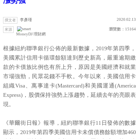
漲勢強
2020.02.13
李彥瑾
撰文者
瀏覽數：
15164
來源
MoneyDJ 理財網
根據紐約聯準銀行公佈的最新數據，2019年第四季，
美國累計信用卡循環餘額達到歷史新高，嚴重逾期繳
款的卡債族比例也有所上升，原因是美國經濟和就業
市場強勁，民眾花錢不手軟。今年以來，美國信用卡
組織Visa、萬事達卡(Mastercard)和美國運通(America
Express)，股價保持強勢上漲趨勢，延續去年的亮眼表
現。
《華爾街日報》報導，紐約聯準銀行11日發佈的數據
顯示，2019年第四季美國信用卡未償債務餘額增加460