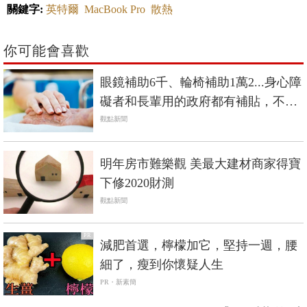
關鍵字:
英特爾
MacBook Pro
散熱
你可能會喜歡
眼鏡補助6千、輪椅補助1萬2...身心障
礙者和長輩用的政府都有補貼，不是
低收入戶也能辦
觀點新聞
明年房市難樂觀 美最大建材商家得寶
下修2020財測
觀點新聞
PR
減肥首選，檸檬加它，堅持一週，腰
細了，瘦到你懷疑人生
PR・新素簡