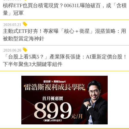
槓桿ETF也買台積電現貨？00631L曝險破百，成「含積
量」冠軍
2026.05.21
主動式ETF好夯！專家曝「核心＋衛星」混搭策略：用
被動型當定海神針
2026.06.26
「台股上看5萬5？」產業隊長張捷：AI重新定價台股！
下半年聚焦3大關鍵零組件