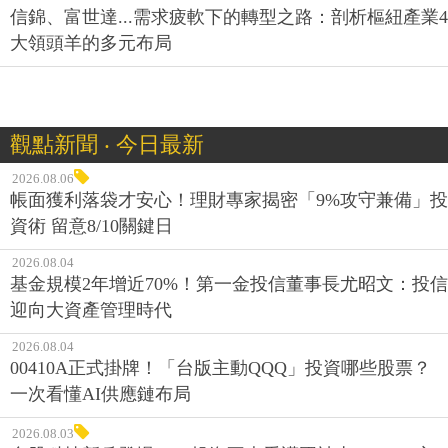
信錦、富世達...需求疲軟下的轉型之路：剖析樞紐產業4
大領頭羊的多元布局
觀點新聞 ‧ 今日最新
2026.08.06
帳面獲利落袋才安心！理財專家揭密「9%攻守兼備」投
資術 留意8/10關鍵日
2026.08.04
基金規模2年增近70%！第一金投信董事長尤昭文：投信
迎向大資產管理時代
2026.08.04
00410A正式掛牌！「台版主動QQQ」投資哪些股票？
一次看懂AI供應鏈布局
2026.08.03