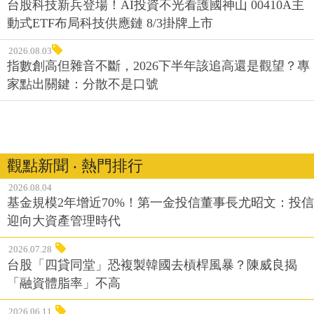
台股科技新兵登場！AI投資不光看護國神山 00410A主
動式ETF布局科技供應鏈 8/3掛牌上市
2026.08.03
指數創高但雜音不斷，2026下半年該追高還是觀望？專
家點出關鍵：分散不是口號
觀點新聞 ‧ 熱門排行
2026.08.04
基金規模2年增近70%！第一金投信董事長尤昭文：投信
迎向大資產管理時代
2026.07.28
台股「四貸同堂」恐複製韓國去槓桿風暴？陳威良揭
「融資體脂率」不高
2026.06.11