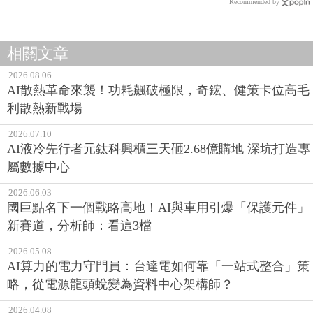
Recommended by
相關文章
2026.08.06
AI散熱革命來襲！功耗飆破極限，奇鋐、健策卡位高毛
利散熱新戰場
2026.07.10
AI液冷先行者元鈦科興櫃三天砸2.68億購地 深坑打造專
屬數據中心
2026.06.03
國巨點名下一個戰略高地！AI與車用引爆「保護元件」
新賽道，分析師：看這3檔
2026.05.08
AI算力的電力守門員：台達電如何靠「一站式整合」策
略，從電源龍頭蛻變為資料中心架構師？
2026.04.08