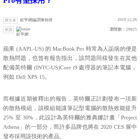
Pro有望採用？
2019.12.26
鉅亨網編譯陳佾煒
撰文者
瀏覽數：
29925
來源
鉅亨網
蘋果 (AAPL-US) 的 MacBook Pro 時常為人詬病的便是
散熱問題，也曾有報告指出，該問題同樣發生在其他
配備英特爾 (INTC-US)Core i9 處理器的筆記本電腦，
例如 Dell XPS 15。
而根據近期被釋出的報告，英特爾正計劃發布一項新
的散熱模組，該模組能讓筆記型電腦的散熱效能提升
25% 至 30%，此設計為英特爾的雅典娜計畫「Project
Athena」的一部分，而許多品牌也將在 2020 CES 展中
發布採用該技術的產品。