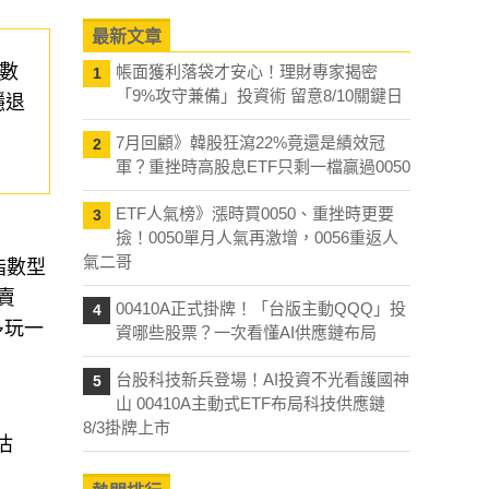
最新文章
數
帳面獲利落袋才安心！理財專家揭密
1
「9%攻守兼備」投資術 留意8/10關鍵日
穩退
7月回顧》韓股狂瀉22%竟還是績效冠
2
軍？重挫時高股息ETF只剩一檔贏過0050
ETF人氣榜》漲時買0050、重挫時更要
3
撿！0050單月人氣再激增，0056重返人
氣二哥
指數型
賣
00410A正式掛牌！「台版主動QQQ」投
4
多玩一
資哪些股票？一次看懂AI供應鏈布局
台股科技新兵登場！AI投資不光看護國神
5
山 00410A主動式ETF布局科技供應鏈
8/3掛牌上市
估