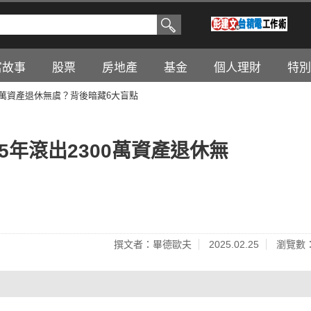
富故事
股票
房地產
基金
個人理財
特別
300萬資產退休無虞？背後暗藏6大盲點
35年滾出2300萬資產退休無
撰文者：畢德歐夫
2025.02.25
瀏覽數：