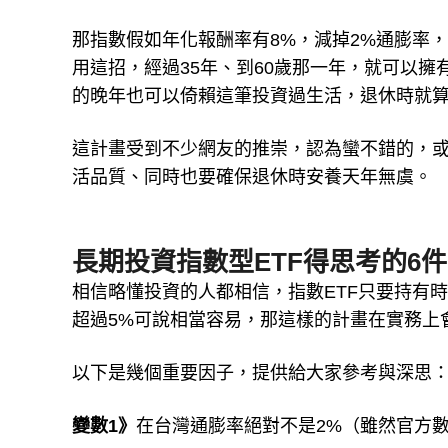
那指數假如年化報酬率有8%，減掉2%通膨率，
用這招，經過35年、到60歲那一年，就可以擁有
的晚年也可以倚賴這筆投資過生活，退休時就
這計畫受到不少網友的推崇，認為蠻不錯的，
活品質、同時也要確保退休時安養天年無虞。
長期投資指數型ETF得思考的6
相信略懂投資的人都相信，指數ETF只要持有
超過5%可說相當容易，那這樣的計畫在實務上
以下是幾個重要因子，提供給大家參考與深思
變數1》
在台灣通膨率絕對不是2%（雖然官方