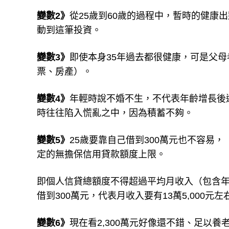
變數2》
從25歲到60歲的過程中，暫時的健康
動到這筆投資。
變數3》
即使本身35年過去都很健康，可是父
票、房產）。
變數4》
年輕時說不婚不生，不代表年齡增長後
時往往陷入慌亂之中，因為積蓄不夠。
變數5》
25歲要靠自己借到300萬元也不容易，
定的無擔保信用貸款額度上限。
即個人信貸總額度不得超過平均月收入（包含年
借到300萬元，代表月收入要有13萬5,000元左
變數6》
現在看2,300萬元好像還不錯、足以養