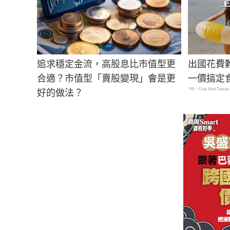
追求穩定金流，高股息比市值型更
出國花費
合適？市值型「賣股變現」會是更
一價搞定
PR・Club Med Taiwan
好的做法？