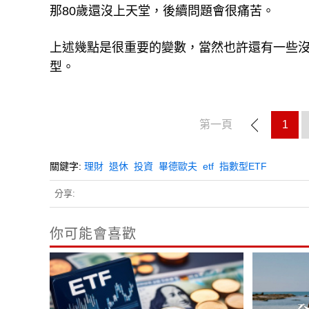
那80歲還沒上天堂，後續問題會很痛苦。
上述幾點是很重要的變數，當然也許還有一些
型。
第一頁
1
關鍵字:
理財
退休
投資
畢德歐夫
etf
指數型ETF
分享:
你可能會喜歡