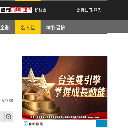
粉絲團
會員註冊
/
登入
企劃
名人堂
精彩書摘
57788