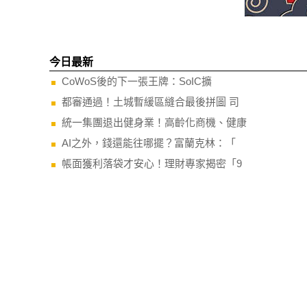
今日最新
CoWoS後的下一張王牌：SoIC擴
都審通過！土城暫緩區縫合最後拼圖 司
統一集團退出健身業！高齡化商機、健康
AI之外，錢還能往哪擺？富蘭克林：「
帳面獲利落袋才安心！理財專家揭密「9