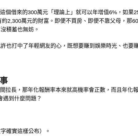
這個借來的300萬元「理論上」就可以年增值6%，如果2
約2,300萬元的財富。即便不買房、即便不靠父母，那6
算沒積蓄也無妨。
或許也打中了年輕網友的心，既想要賺到娛樂時光、也要
件事
時間拉長，那年化報酬率本來就高機率會正數，而且年化
會遇到什麼問題？
：
數字確實這樣公布）。