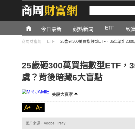
ETF
今日最新
觀點新聞
致
商周財富網
ETF
25歲砸300萬買指數型ETF，35年滾出2
25歲砸300萬買指數型ETF，
虞？背後暗藏6大盲點
美股大贏家
圖片來源：Adobe Firefly