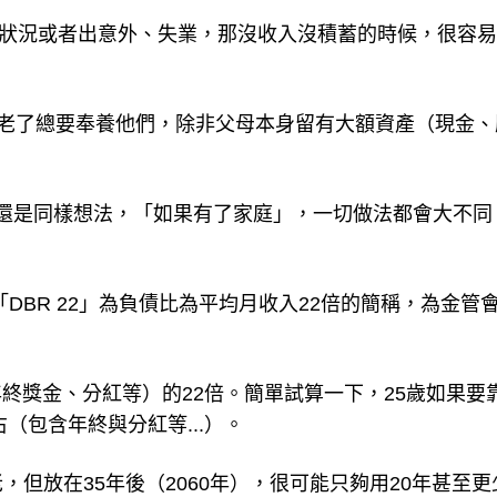
出狀況或者出意外、失業，那沒收入沒積蓄的時候，很容
母老了總要奉養他們，除非父母本身留有大額資產（現金、
還是同樣想法，「如果有了家庭」，一切做法都會大不同
「DBR 22」為負債比為平均月收入22倍的簡稱，為金管
終獎金、分紅等）的22倍。簡單試算一下，25歲如果要
右（包含年終與分紅等...）。
老，但放在35年後（2060年），很可能只夠用20年甚至更