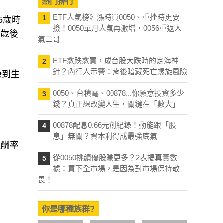
熱門排行
ETF人氣榜》漲時買0050、重挫時更要
1
5歲時
撿！0050單月人氣再激增，0056重返人
0歲後
氣二哥
ETF愈跌愈買，成台股大跌時的定海神
2
針？內行人示警：背後暗藏死亡螺旋風險
賺到生
0050、台積電、00878...你願意投資多少
3
錢？真正想改變人生，關鍵在「數大」
00878配息0.66元創紀錄！動能跟「股
4
息」無關？資本利得成最強底氣
報酬率
從0050挑績優股賺更多？2表揭真實數
5
據：買下全市場，是因為對市場保持敬
畏！
你是哪種族群?