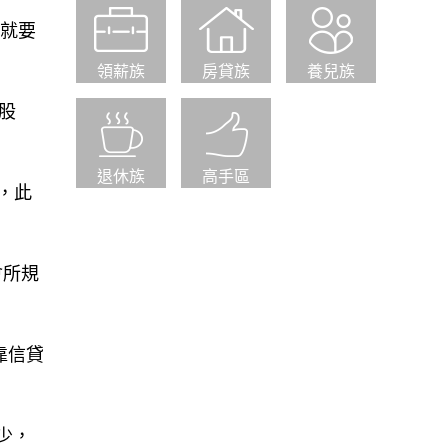
易就要
領薪族
房貸族
養兒族
股
退休族
高手區
，此
會所規
靠信貸
少，