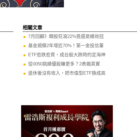
相關文章
7月回顧》韓股狂瀉22%竟還是績效冠
基金規模2年增近70%！第一金投信董
ETF愈跌愈買，成台股大跌時的定海神
從0050挑績優股賺更多？2表揭真實
退休後沒有收入，把市值型ETF換成高