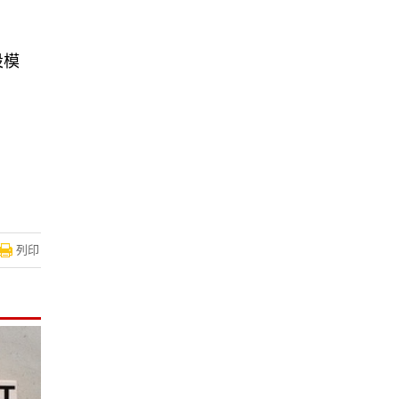
設模
列印