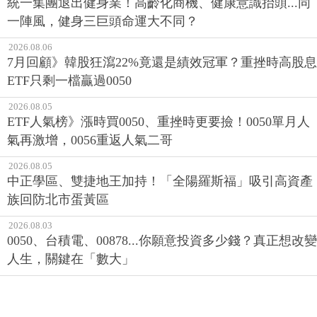
統一集團退出健身業！高齡化商機、健康意識抬頭...同
一陣風，健身三巨頭命運大不同？
2026.08.06
7月回顧》韓股狂瀉22%竟還是績效冠軍？重挫時高股息
ETF只剩一檔贏過0050
2026.08.05
ETF人氣榜》漲時買0050、重挫時更要撿！0050單月人
氣再激增，0056重返人氣二哥
2026.08.05
中正學區、雙捷地王加持！「全陽羅斯福」吸引高資產
族回防北市蛋黃區
2026.08.03
0050、台積電、00878...你願意投資多少錢？真正想改變
人生，關鍵在「數大」