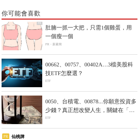
你可能會喜歡
PR
肚腩一抓一大把，只需1個雞蛋，用
一個瘦一個
PR・新素簡
00662、00757、00402A…3檔美股科
技ETF怎麼選？
ETF
0050、台積電、00878...你願意投資多
少錢？真正想改變人生，關鍵在「數
大」
ETF
仙桃牌
PR