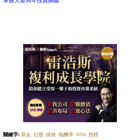
掌握大變局年投資關鍵
關鍵字:
基金
台股
績效
報酬率
0050
指標