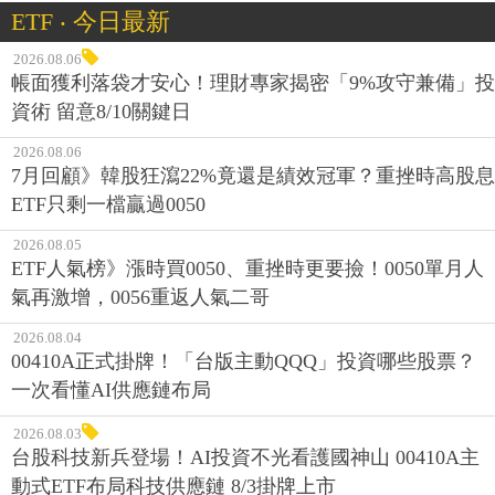
ETF ‧ 今日最新
2026.08.06
帳面獲利落袋才安心！理財專家揭密「9%攻守兼備」投
資術 留意8/10關鍵日
2026.08.06
7月回顧》韓股狂瀉22%竟還是績效冠軍？重挫時高股息
ETF只剩一檔贏過0050
2026.08.05
ETF人氣榜》漲時買0050、重挫時更要撿！0050單月人
氣再激增，0056重返人氣二哥
2026.08.04
00410A正式掛牌！「台版主動QQQ」投資哪些股票？
一次看懂AI供應鏈布局
2026.08.03
台股科技新兵登場！AI投資不光看護國神山 00410A主
動式ETF布局科技供應鏈 8/3掛牌上市