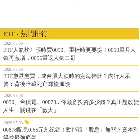
ETF ‧ 熱門排行
2026.08.05
ETF人氣榜》漲時買0050、重挫時更要撿！0050單月人
氣再激增，0056重返人氣二哥
2026.08.03
ETF愈跌愈買，成台股大跌時的定海神針？內行人示
警：背後暗藏死亡螺旋風險
2026.08.03
0050、台積電、00878...你願意投資多少錢？真正想改變
人生，關鍵在「數大」
2026.05.03
00878配息0.66元創紀錄！動能跟「股息」無關？資本利
得成最強底氣