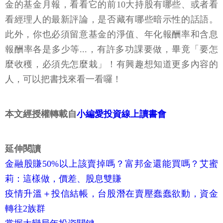
金的基金月報，看看它的前10大持股有哪些、或者看
看經理人的最新評論，是否藏有哪些暗示性的話語。
此外，你也必須留意基金的淨值、年化報酬率和含息
報酬率各是多少等...，有許多功課要做，畢竟「要怎
麼收穫，必須先怎麼栽」！有興趣想知道更多內容的
人，可以把書找來看一看囉！
本文經授權轉載自
小編愛投資線上讀書會
延伸閱讀
金融股賺50%以上該賣掉嗎？富邦金還能買嗎？艾蜜
莉：這樣做，價差、股息雙賺
疫情升溫＋投信結帳，台股潛在賣壓蠢蠢欲動，資金
轉往2族群