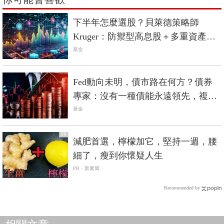
下半年怎麼選股？貝萊德策略師
Kruger：防禦型高息股＋多重資產入
息，進可攻退可守
基金
Fed動向未明，債市路在何方？債券
專家：沒有一種債能永遠領先，複合
債更穩！
基金
PR
減肥首選，檸檬加它，堅持一週，腰
細了，瘦到你懷疑人生
PR・新素簡
Recommended by