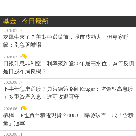
基金 ‧ 今日最新
2026.07.17
灰犀牛來了？美期中選舉前，股市波動大！但專家呼
籲：別急著離場
2026.07.16
日銀升息非利空！利率來到逾30年最高水位，為何反倒
是日股布局良機？
2026.06.17
下半年怎麼選股？貝萊德策略師Kruger：防禦型高息股
＋多重資產入息，進可攻退可守
2026.06.11
槓桿ETF也買台積電現貨？00631L曝險破百，成「含積
量」冠軍
2026.06.11