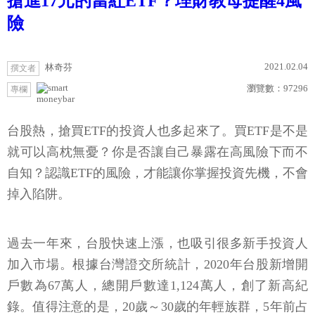
搶進17元的當紅ETF？理財教母提醒4風
險
2021.02.04
林奇芬
撰文者
瀏覽數：
97296
專欄
moneybar
台股熱，搶買ETF的投資人也多起來了。買ETF是不是
就可以高枕無憂？你是否讓自己暴露在高風險下而不
自知？認識ETF的風險，才能讓你掌握投資先機，不會
掉入陷阱。
過去一年來，台股快速上漲，也吸引很多新手投資人
加入市場。根據台灣證交所統計，2020年台股新增開
戶數為67萬人，總開戶數達1,124萬人，創了新高紀
錄。值得注意的是，20歲～30歲的年輕族群，5年前占