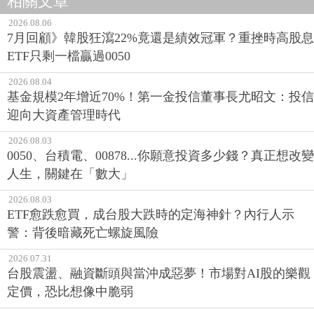
相關文章
2026.08.06
7月回顧》韓股狂瀉22%竟還是績效冠軍？重挫時高股息
ETF只剩一檔贏過0050
2026.08.04
基金規模2年增近70%！第一金投信董事長尤昭文：投信
迎向大資產管理時代
2026.08.03
0050、台積電、00878...你願意投資多少錢？真正想改變
人生，關鍵在「數大」
2026.08.03
ETF愈跌愈買，成台股大跌時的定海神針？內行人示
警：背後暗藏死亡螺旋風險
2026.07.31
台股震盪、融資斷頭與當沖成惡夢！市場對AI股的樂觀
定價，恐比想像中脆弱