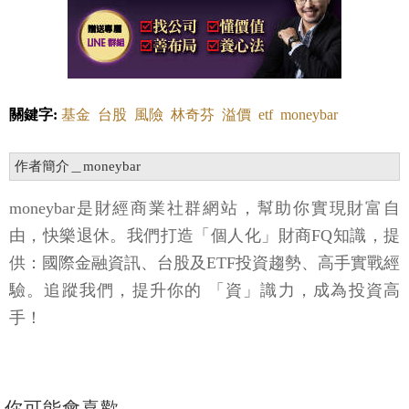
關鍵字:
基金
台股
風險
林奇芬
溢價
etf
moneybar
作者簡介＿moneybar
moneybar是財經商業社群網站，幫助你實現財富自
由，快樂退休。我們打造「個人化」財商FQ知識，提
供：國際金融資訊、台股及ETF投資趨勢、高手實戰經
驗。追蹤我們，提升你的 「資」識力，成為投資高
手！
你可能會喜歡