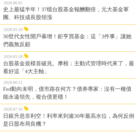
2026.06.05
史上最猛半年！37檔台股基金報酬翻倍，元大基金軍
團、科技成長股領漲
2026.05.19
30世代女性開戶暴增！鉅亨買基金：這「3件事」讓她
們義無反顧
2026.05.19
台股基金規模首破兆。摩根：主動式管理時代來了，最
看好這「4大主軸」
2026.06.11
Fed動向未明，債市路在何方？債券專家：沒有一種債
能永遠領先，複合債更穩！
2026.07.16
日銀升息非利空！利率來到逾30年最高水位，為何反倒
是日股布局良機？