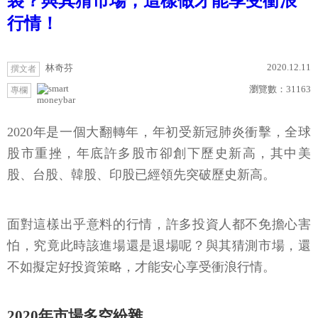
袋？與其猜市場，這樣做才能享受衝浪
行情！
2020.12.11
林奇芬
撰文者
瀏覽數：
31163
專欄
moneybar
2020年是一個大翻轉年，年初受新冠肺炎衝擊，全球
股市重挫，年底許多股市卻創下歷史新高，其中美
股、台股、韓股、印股已經領先突破歷史新高。
面對這樣出乎意料的行情，許多投資人都不免擔心害
怕，究竟此時該進場還是退場呢？與其猜測市場，還
不如擬定好投資策略，才能安心享受衝浪行情。
2020年市場多空紛雜