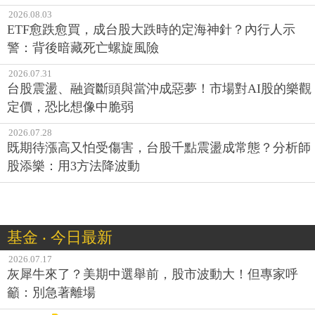
2026.08.03
ETF愈跌愈買，成台股大跌時的定海神針？內行人示
警：背後暗藏死亡螺旋風險
2026.07.31
台股震盪、融資斷頭與當沖成惡夢！市場對AI股的樂觀
定價，恐比想像中脆弱
2026.07.28
既期待漲高又怕受傷害，台股千點震盪成常態？分析師
股添樂：用3方法降波動
基金 ‧ 今日最新
2026.07.17
灰犀牛來了？美期中選舉前，股市波動大！但專家呼
籲：別急著離場