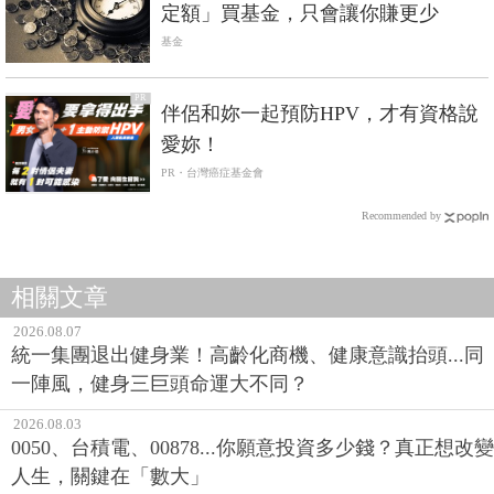
定額」買基金，只會讓你賺更少
基金
PR
伴侶和妳一起預防HPV，才有資格說
愛妳！
PR・台灣癌症基金會
Recommended by
相關文章
2026.08.07
統一集團退出健身業！高齡化商機、健康意識抬頭...同
一陣風，健身三巨頭命運大不同？
2026.08.03
0050、台積電、00878...你願意投資多少錢？真正想改變
人生，關鍵在「數大」