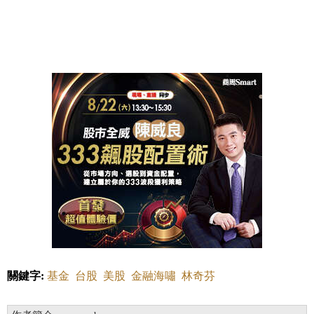
關鍵字:
基金
台股
美股
金融海嘯
林奇芬