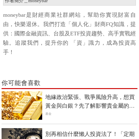
作者簡介＿moneybar
moneybar是財經商業社群網站，幫助你實現財富自
由，快樂退休。我們打造「個人化」財商FQ知識，提
供：國際金融資訊、台股及ETF投資趨勢、高手實戰經
驗。追蹤我們，提升你的 「資」識力，成為投資高
手！
你可能會喜歡
地緣政治緊張、戰爭風險升高，想買
黃金與白銀？先了解影響貴金屬的價
格因素
基金
別再相信什麼懶人投資法了！「定期