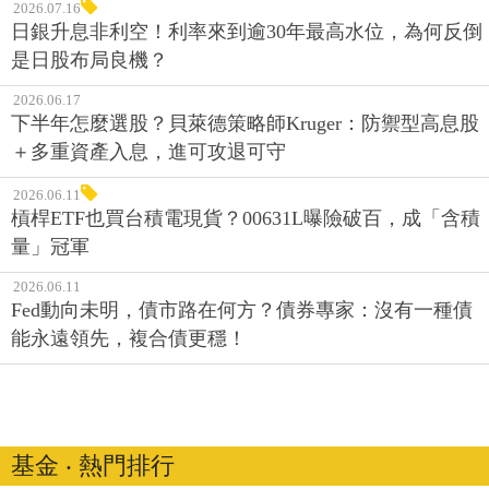
2026.07.16
日銀升息非利空！利率來到逾30年最高水位，為何反倒
是日股布局良機？
2026.06.17
下半年怎麼選股？貝萊德策略師Kruger：防禦型高息股
＋多重資產入息，進可攻退可守
2026.06.11
槓桿ETF也買台積電現貨？00631L曝險破百，成「含積
量」冠軍
2026.06.11
Fed動向未明，債市路在何方？債券專家：沒有一種債
能永遠領先，複合債更穩！
基金 ‧ 熱門排行