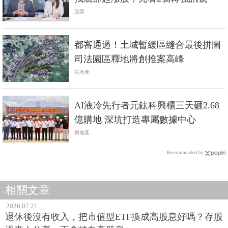
股票
都審通過！土城暫緩區縫合最後拼圖
司法園區釋地將創推案高峰
房地產
AI液冷先行者元鈦科興櫃三天砸2.68
億購地 深坑打造專屬數據中心
房地產
Recommended by
相關文章
2026.07.21
退休後沒有收入，把市值型ETF換成高股息好嗎？存股