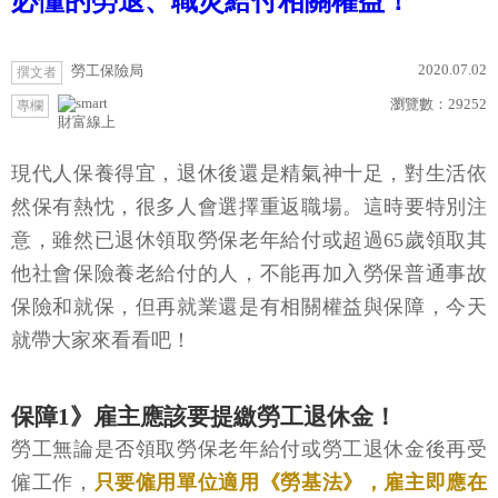
必懂的勞退、職災給付相關權益！
2020.07.02
勞工保險局
撰文者
瀏覽數：
29252
專欄
財富線上
現代人保養得宜，退休後還是精氣神十足，對生活依
然保有熱忱，很多人會選擇重返職場。這時要特別注
意，雖然已退休領取勞保老年給付或超過65歲領取其
他社會保險養老給付的人，不能再加入勞保普通事故
保險和就保，但再就業還是有相關權益與保障，今天
就帶大家來看看吧！
保障1》雇主應該要提繳勞工退休金！
勞工無論是否領取勞保老年給付或勞工退休金後再受
僱工作，
只要僱用單位適用《勞基法》，雇主即應在