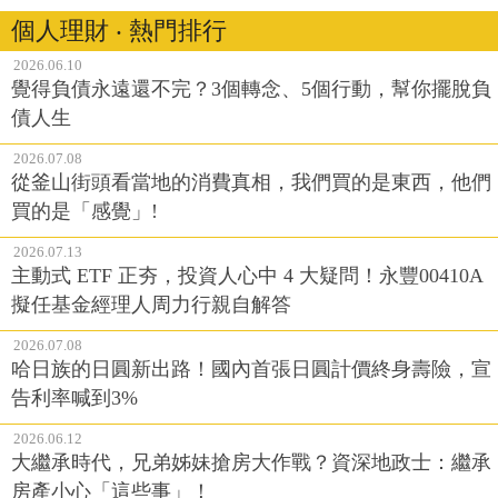
個人理財 ‧ 熱門排行
2026.06.10
覺得負債永遠還不完？3個轉念、5個行動，幫你擺脫負
債人生
2026.07.08
從釜山街頭看當地的消費真相，我們買的是東西，他們
買的是「感覺」!
2026.07.13
主動式 ETF 正夯，投資人心中 4 大疑問！永豐00410A
擬任基金經理人周力行親自解答
2026.07.08
哈日族的日圓新出路！國內首張日圓計價終身壽險，宣
告利率喊到3%
2026.06.12
大繼承時代，兄弟姊妹搶房大作戰？資深地政士：繼承
房產小心「這些事」！