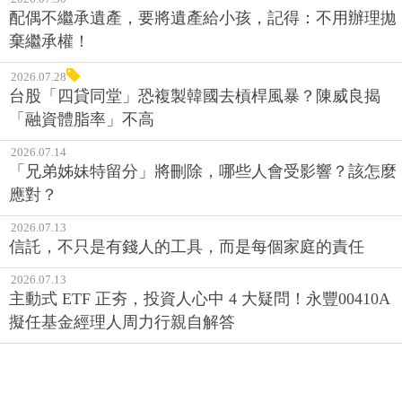
配偶不繼承遺產，要將遺產給小孩，記得：不用辦理拋
棄繼承權！
2026.07.28
台股「四貸同堂」恐複製韓國去槓桿風暴？陳威良揭
「融資體脂率」不高
2026.07.14
「兄弟姊妹特留分」將刪除，哪些人會受影響？該怎麼
應對？
2026.07.13
信託，不只是有錢人的工具，而是每個家庭的責任
2026.07.13
主動式 ETF 正夯，投資人心中 4 大疑問！永豐00410A
擬任基金經理人周力行親自解答