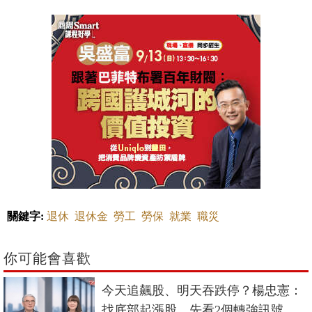
關鍵字:
退休
退休金
勞工
勞保
就業
職災
你可能會喜歡
今天追飆股、明天吞跌停？楊忠憲：
找底部起漲股，先看2個轉強訊號