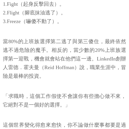
1.Fight（起身反擊回去）。
2.Flight（腳底抹油逃了）。
3.Freeze（嚇傻不動了）。
當80%的上班族選擇第二逃了與第三傻住，最終依然
逃不過危險的魔手。相反的，當少數的20%上班族選
擇第一迎戰，機會就會站在他們這一邊。LinkedIn創辦
人雷德．霍夫曼（Reid Hoffman）說，職業生涯中，冒
險是最棒的投資。
「求職時，這個工作假使不會讓你有些擔心做不來，
它絕對不是一個好的選擇。」
這個世界變化得愈來愈快，你不論做什麼事都要是過