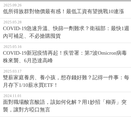
2025.09.26
低所得族群對物價最有感！最低工資有望挑戰10連漲
2025.05.28
COVID-19急速升溫、快篩一劑難求？衛福部：最快1週
內可補足、不必搶購囤貨
2025.05.16
COVID-19新冠疫情再起！疾管署：第7波Omicron病毒
株來襲、6月恐達高峰
2025.03.17
雙薪家庭養房、養小孩，想存錢好難？記得一件事：每
月存下1/10薪水買ETF！
2024.11.01
面對職場酸言酸語，該如何化解？用1妙招「糊弄」突
襲，讓對方啞口無言