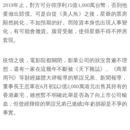
2019年止，對方可分得淨利15億1,000萬台幣，否則他
要做出賠償。可是自從《美人魚》之後，星爺的票房
顯然鈍化，不如預期的好。而陸資本身也出現人事變
化，有可能會撤資。腹背受敵，使得星爺不得不押房
套現。
疫情之後，電影院都關閉，影業公司的狀況普遍不理
想，還有一家在這幾年不斷被《天下雜誌》、《商業
周刊》等財經媒體大肆報導的華誼兄弟、新聞報導，
董事長王忠軍在6月初以2億2,000萬港元出售其持有的
香港豪宅，雖然暫不明確此舉是否為了向上市公司輸
血，但曾經輝煌的華誼兄弟已連續2年虧損卻是不爭的
事實。