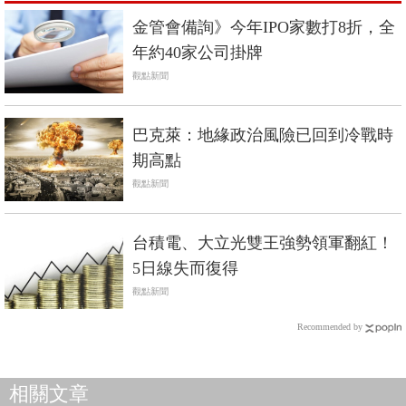
金管會備詢》今年IPO家數打8折，全
年約40家公司掛牌
觀點新聞
巴克萊：地緣政治風險已回到冷戰時
期高點
觀點新聞
台積電、大立光雙王強勢領軍翻紅！
5日線失而復得
觀點新聞
Recommended by
相關文章