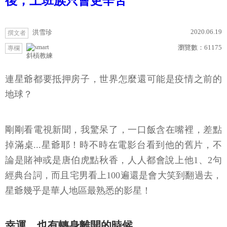
後，上班族只會更辛苦
2020.06.19
洪雪珍
撰文者
瀏覽數：
61175
專欄
斜槓教練
連星爺都要抵押房子，世界怎麼還可能是疫情之前的
地球？
剛剛看電視新聞，我驚呆了，一口飯含在嘴裡，差點
掉滿桌...星爺耶！時不時在電影台看到他的舊片，不
論是賭神或是唐伯虎點秋香，人人都會說上他1、2句
經典台詞，而且宅男看上100遍還是會大笑到翻過去，
星爺幾乎是華人地區最熟悉的影星！
幸運，也有轉身離開的時候