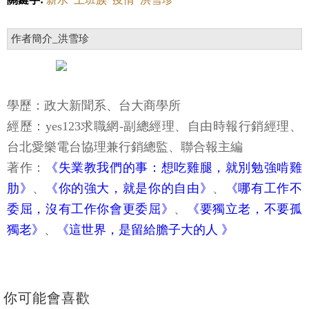
作者簡介_洪雪珍
學歷：政大新聞系、台大商學所
經歷：yes123求職網-副總經理、自由時報行銷經理、
台北愛樂電台協理兼行銷總監、聯合報主編
著作：
《失業教我們的事：想吃雞腿，就別勉強啃雞
肋》
、
《你的強大，就是你的自由》
、
《哪有工作不
委屈，沒有工作你會更委屈》
、
《要獨立老，不要孤
獨老》
、
《這世界，是留給膽子大的人 》
你可能會喜歡