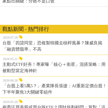
家點出關鍵：分散不是口號
觀點新聞 ‧ 熱門排行
2026.07.28
台股「四貸同堂」恐複製韓國去槓桿風暴？陳威良揭
「融資體脂率」不高
2026.05.21
主動式ETF好夯！專家曝「核心＋衛星」混搭策略：用
被動型當定海神針
2026.06.26
「台股上看5萬5？」產業隊長張捷：AI重新定價台股！
下半年聚焦3大關鍵零組件
2026.05.29
複委託買美股或買台版ETF？理財規劃顧問：算對「這