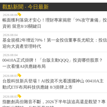
觀點新聞 ‧ 今日最新
2026.08.06
帳面獲利落袋才安心！理財專家揭密「9%攻守兼備」投
資術 留意8/10關鍵日
2026.08.04
基金規模2年增近70%！第一金投信董事長尤昭文：投信
迎向大資產管理時代
2026.08.04
00410A正式掛牌！「台版主動QQQ」投資哪些股票？
一次看懂AI供應鏈布局
2026.08.03
台股科技新兵登場！AI投資不光看護國神山 00410A主
動式ETF布局科技供應鏈 8/3掛牌上市
2026.08.03
指數創高但雜音不斷，2026下半年該追高還是觀望？專