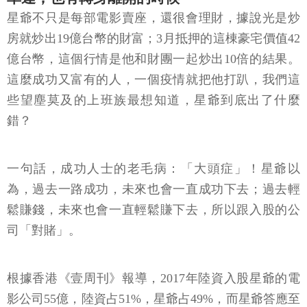
星爺不只是每部電影賣座，還很會理財，據說光是炒
房就炒出19億台幣的財富；3月抵押的這棟豪宅價值42
億台幣，這個行情是他和財團一起炒出10倍的結果。
這麼成功又富有的人，一個疫情就把他打趴，我們這
些望塵莫及的上班族最想知道，星爺到底出了什麼
錯？
一句話，成功人士的老毛病：「大頭症」！星爺以
為，過去一路成功，未來也會一直成功下去；過去輕
鬆賺錢，未來也會一直輕鬆賺下去，所以跟入股的公
司「對賭」。
根據香港《壹周刊》報導，2017年陸資入股星爺的電
影公司55億，陸資占51%，星爺占49%，而星爺答應至