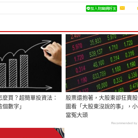
怎麼買？超簡單投資法：
股票還抱著，大股東卻狂賣股
這個數字」
圖看「大股東沒說的事」，小
當冤大頭
Recommended by