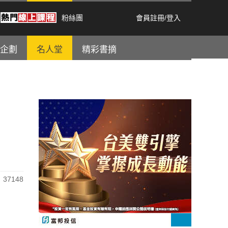
粉絲團
會員註冊
/
登入
企劃
名人堂
精彩書摘
37148