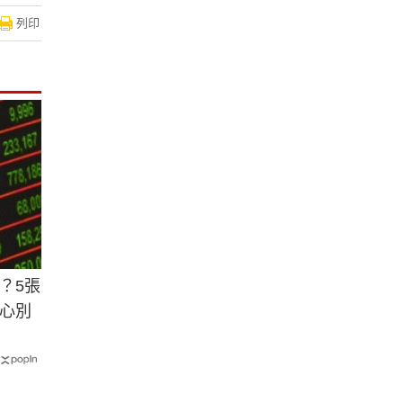
列印
？5張
心別