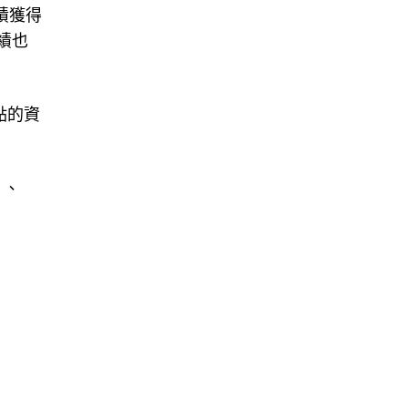
績獲得
績也
點的資
）、