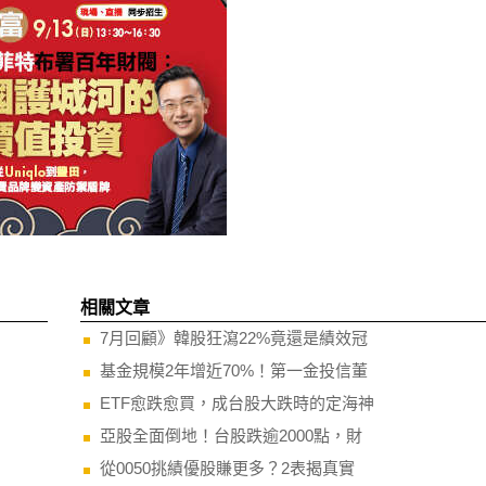
相關文章
7月回顧》韓股狂瀉22%竟還是績效冠
基金規模2年增近70%！第一金投信董
ETF愈跌愈買，成台股大跌時的定海神
亞股全面倒地！台股跌逾2000點，財
從0050挑績優股賺更多？2表揭真實