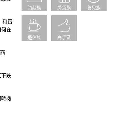
領薪族
房貸族
養兒族
）和雷
如何在
退休族
高手區
融商
直下跌
個時機