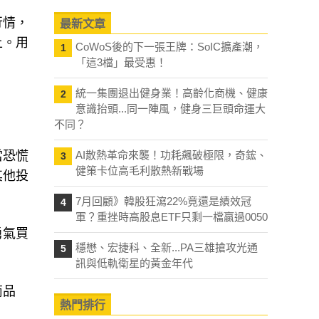
行情，
最新文章
上。用
CoWoS後的下一張王牌：SoIC擴產潮，
1
「這3檔」最受惠！
統一集團退出健身業！高齡化商機、健康
2
意識抬頭...同一陣風，健身三巨頭命運大
不同？
當恐慌
AI散熱革命來襲！功耗飆破極限，奇鋐、
3
健策卡位高毛利散熱新戰場
其他投
7月回顧》韓股狂瀉22%竟還是績效冠
4
軍？重挫時高股息ETF只剩一檔贏過0050
勇氣買
穩懋、宏捷科、全新...PA三雄搶攻光通
5
訊與低軌衛星的黃金年代
商品
熱門排行