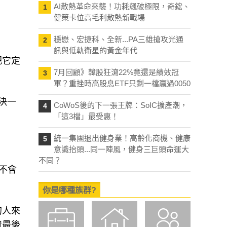
AI散熱革命來襲！功耗飆破極限，奇鋐、
1
健策卡位高毛利散熱新戰場
穩懋、宏捷科、全新...PA三雄搶攻光通
2
訊與低軌衛星的黃金年代
把它定
7月回顧》韓股狂瀉22%竟還是績效冠
3
軍？重挫時高股息ETF只剩一檔贏過0050
決一
CoWoS後的下一張王牌：SoIC擴產潮，
4
「這3檔」最受惠！
統一集團退出健身業！高齡化商機、健康
5
意識抬頭...同一陣風，健身三巨頭命運大
不同？
不會
你是哪種族群?
的人來
資最後