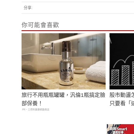
分享:
你可能會喜歡
旅行不用瓶瓶罐罐，汎倫1瓶搞定臉
股市動盪
部保養！
只要看「
PR・三得利健康網路商店