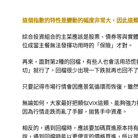
這個指數的特性是變動的幅度非常大，因此這類
綜合投資組合的主菜應該是股票、債券等與實
位成當主餐無法發揮功用時的「保險」才對。
再來，面對第2種的回檔，有些人也會活用恐慌
切」就行了。回檔很少出現一下跌就再也回不
只要記得市場行情會因應景氣循環而恢復，雖
無論如何，大家最好把類似VIX這類、能夠強
因為行情走跌而亂了手腳，拋售手中資產。
相反的，遇到回檔時，應該要加碼買進原本持
說，遇到回檔時能以更便宜的價格買進，所以