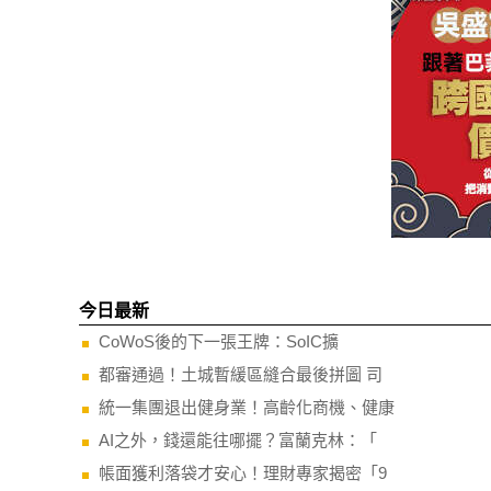
今日最新
CoWoS後的下一張王牌：SoIC擴
都審通過！土城暫緩區縫合最後拼圖 司
統一集團退出健身業！高齡化商機、健康
AI之外，錢還能往哪擺？富蘭克林：「
帳面獲利落袋才安心！理財專家揭密「9