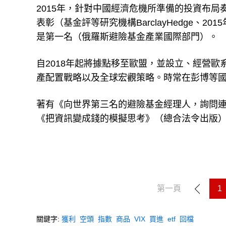
2015年，針對中國經濟危機所準備的投資布局
表彰（基金評等研究機構BarclayHedge、
是第一名（俄羅斯避險基金產業國際部門）。
自2018年起將據點移至歐盟，並設立、經營
產配置戰略以及全球宏觀策略。時常在彭博等
著有《向世界第三名的避險基金經理人，詢問
《把資訊變成錢的模擬思考》（總合法令出版
第一頁
1
關鍵字:
獲利
空頭
指數
商品
VIX
買進
etf
回檔