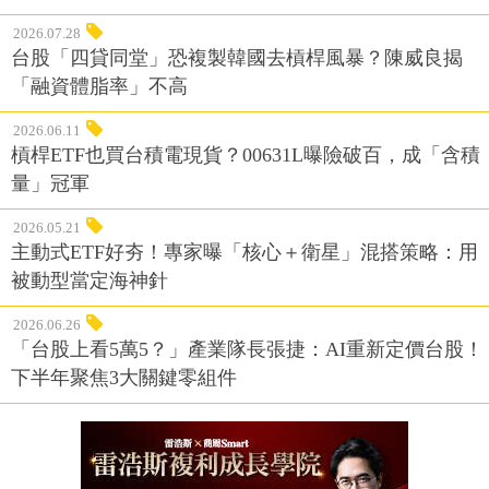
2026.07.28
台股「四貸同堂」恐複製韓國去槓桿風暴？陳威良揭
「融資體脂率」不高
2026.06.11
槓桿ETF也買台積電現貨？00631L曝險破百，成「含積
量」冠軍
2026.05.21
主動式ETF好夯！專家曝「核心＋衛星」混搭策略：用
被動型當定海神針
2026.06.26
「台股上看5萬5？」產業隊長張捷：AI重新定價台股！
下半年聚焦3大關鍵零組件