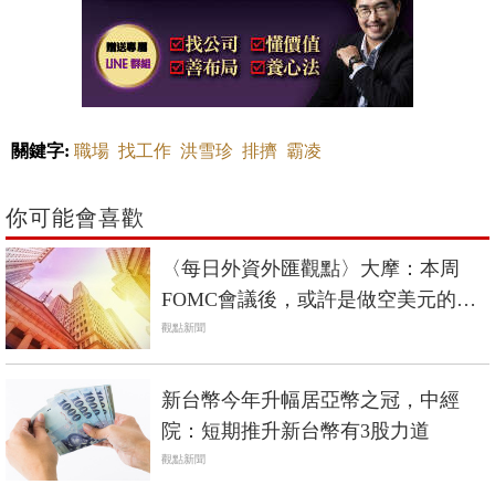
關鍵字:
職場
找工作
洪雪珍
排擠
霸凌
你可能會喜歡
〈每日外資外匯觀點〉大摩：本周
FOMC會議後，或許是做空美元的好
時機
觀點新聞
新台幣今年升幅居亞幣之冠，中經
院：短期推升新台幣有3股力道
觀點新聞