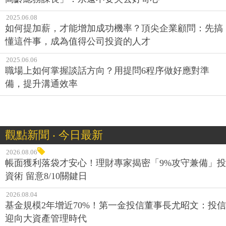
2025.06.08
如何提加薪，才能增加成功機率？頂尖企業顧問：先搞
懂這件事，成為值得公司投資的人才
2025.06.06
職場上如何掌握談話方向？用提問6程序做好應對準
備，提升溝通效率
觀點新聞 ‧ 今日最新
2026.08.06
帳面獲利落袋才安心！理財專家揭密「9%攻守兼備」投
資術 留意8/10關鍵日
2026.08.04
基金規模2年增近70%！第一金投信董事長尤昭文：投信
迎向大資產管理時代