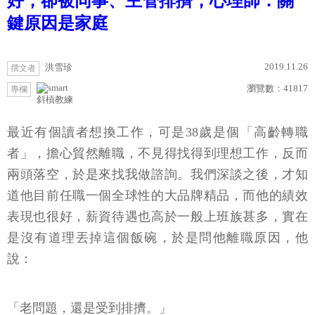
好，卻被同事、主管排擠，心理師：關
鍵原因是家庭
2019.11.26
洪雪珍
撰文者
瀏覽數：
41817
專欄
斜槓教練
最近有個讀者想換工作，可是38歲是個「高齡轉職
者」，擔心貿然離職，不見得找得到理想工作，反而
兩頭落空，於是來找我做諮詢。我們深談之後，才知
道他目前任職一個全球性的大品牌精品，而他的績效
表現也很好，薪資待遇也高於一般上班族甚多，實在
是沒有道理丟掉這個飯碗，於是問他離職原因，他
說：
「老問題，還是受到排擠。」