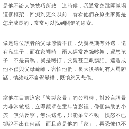
是他不諳人際技巧所致。這時候，我通常會跳開職場
這個框架，回溯到更久以前，看看他們在原生家庭是
怎麼成長的，常常可以找到關鍵的線索。
像是這位讀者的父母感情不佳，父親長期有外遇，還
有私生子，而在家裡時，兩人經常為錢吵架，遷怒孩
子，不是責罵，就是毆打，父親甚至飆髒話。這造成
他不僅與父母疏離，害怕他們，長大後聽到有人罵髒
話，情緒就不自覺變糟，既憤怒又悲傷。
當他在目前這家「複製家暴」的公司時，對於言語暴
力非常敏感，立即籠罩在童年陰影裡，像個無助的小
孩，無法反擊，無法逃跑，只能呆立不動，憤怒不已
卻說不出任何話。而且這是他的「家」，再恐怖也不