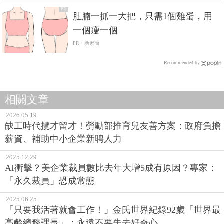
PR
肚腩一抓一大把，只需1個雞蛋，用
一個瘦一個
PR・新素簡
Recommended by
相關文章
2026.05.19
缺工時代攬才留才！勞動部推育兒友善方案：政府負擔
薪資、補助中小企業新聘人力
2025.12.29
AI衝擊？美企業裁員數比去年大增5成有原因？專家：
「永久裁員」恐成常態
2025.06.25
「只要我活著就會工作！」金氏世界紀錄92歲「世界最
高齡總務課長」：永遠不要失去好奇心