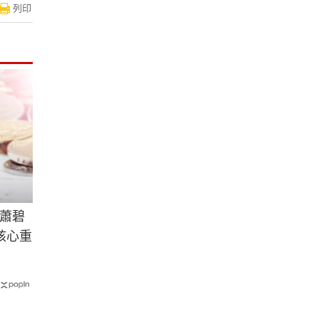
列印
蕭碧
核心重