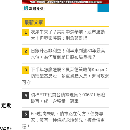
最新文章
灰犀牛來了？美期中選舉前，股市波動
1
大！但專家呼籲：別急著離場
日銀升息非利空！利率來到逾30年最高
2
水位，為何反倒是日股布局良機？
下半年怎麼選股？貝萊德策略師Kruger：
3
防禦型高息股＋多重資產入息，進可攻退
可守
槓桿ETF也買台積電現貨？00631L曝險
4
破百，成「含積量」冠軍
「定期
Fed動向未明，債市路在何方？債券專
5
家：沒有一種債能永遠領先，複合債更
穩！