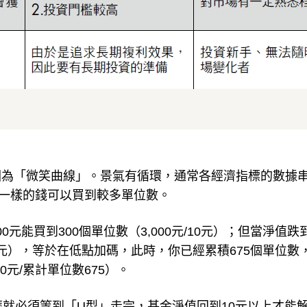
因為「微笑曲線」。景氣有循環，通常各經濟指標的數據
一樣的錢可以買到較多單位數。
0元能買到300個單位數（3,000元/10元）；但當淨值跌
0元/8元），等於在低點加碼，此時，你已經累積675個單位數
0元/累計單位數675）。
麼就必須等到「U型」走完，基金淨值回到10元以上才能