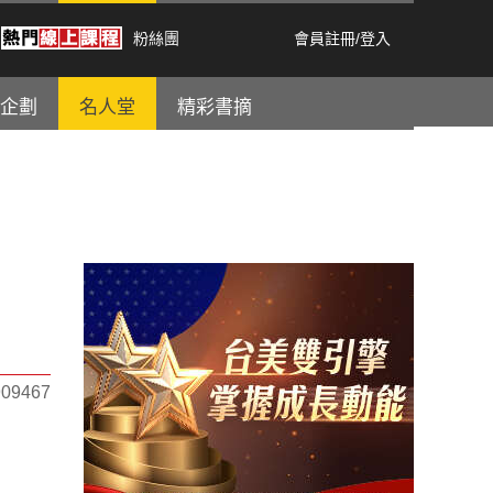
粉絲團
會員註冊
/
登入
企劃
名人堂
精彩書摘
9467