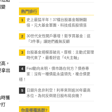
擇低點
場變
熱門排行
史上最猛半年！37檔台股基金報酬翻
1
倍，元大基金軍團、科技成長股領漲
30世代女性開戶暴增！鉅亨買基金：這
2
「3件事」讓她們義無反顧
台股基金規模首破兆。摩根：主動式管理
3
時代來了，最看好這「4大主軸」
較高，
Fed動向未明，債市路在何方？債券專
4
要拿出
家：沒有一種債能永遠領先，複合債更
穩！
日銀升息非利空！利率來到逾30年最高
5
水位，為何反倒是日股布局良機？
點時獲
會打
你是哪種族群?