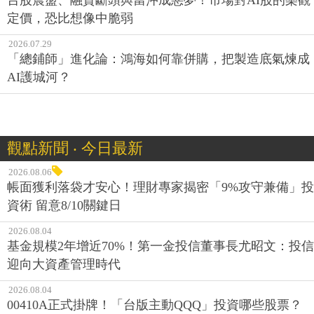
定價，恐比想像中脆弱
2026.07.29
「總鋪師」進化論：鴻海如何靠併購，把製造底氣煉成
AI護城河？
觀點新聞 ‧ 今日最新
2026.08.06
帳面獲利落袋才安心！理財專家揭密「9%攻守兼備」投
資術 留意8/10關鍵日
2026.08.04
基金規模2年增近70%！第一金投信董事長尤昭文：投信
迎向大資產管理時代
2026.08.04
00410A正式掛牌！「台版主動QQQ」投資哪些股票？