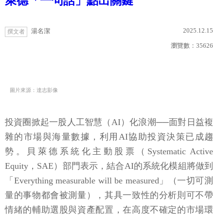
萊德「一句話」點出關鍵
2025.12.15
湯名潔
撰文者
瀏覽數：
35626
圖片來源：達志影像
投資圈掀起一股人工智慧（AI）化浪潮──面對日益複
雜的市場與海量數據，利用AI協助投資決策已成趨
勢。貝萊德系統化主動股票（Systematic Active
Equity，SAE）部門表示，結合AI的系統化模組將做到
「Everything measurable will be measured」（一切可測
量的事物都會被測量），其具一致性的分析則可不帶
情緒的輔助選股與資產配置，在高度不確定的市場環