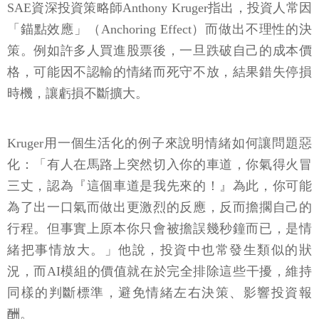
SAE資深投資策略師Anthony Kruger指出，投資人常因
「錨點效應」（Anchoring Effect）而做出不理性的決
策。例如許多人買進股票後，一旦跌破自己的成本價
格，可能因不認輸的情緒而死守不放，結果錯失停損
時機，讓虧損不斷擴大。
Kruger用一個生活化的例子來說明情緒如何讓問題惡
化：「有人在馬路上突然切入你的車道，你氣得火冒
三丈，認為『這個車道是我先來的！』為此，你可能
為了出一口氣而做出更激烈的反應，反而擔擱自己的
行程。但事實上原本你只會被擔誤幾秒鐘而已，是情
緒把事情放大。」他說，投資中也常發生類似的狀
況，而AI模組的價值就在於完全排除這些干擾，維持
同樣的判斷標準，避免情緒左右決策、影響投資報
酬。