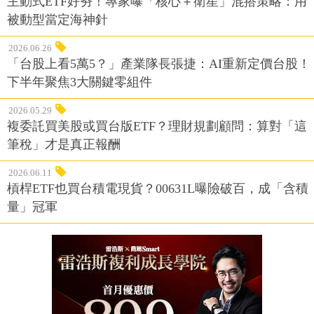
主動式ETF好夯！專家曝「核心＋衛星」混搭策略：用
被動型當定海神針
2026.06.26
「台股上看5萬5？」產業隊長張捷：AI重新定價台股！
下半年聚焦3大關鍵零組件
2026.05.29
複委託買美股或買台版ETF？理財規劃顧問：算對「這
筆稅」才是真正報酬
2026.06.11
槓桿ETF也買台積電現貨？00631L曝險破百，成「含積
量」冠軍