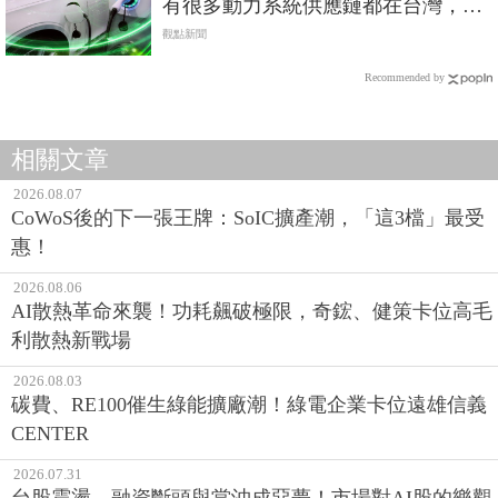
有很多動力系統供應鏈都在台灣，發
展空間大
觀點新聞
Recommended by
相關文章
2026.08.07
CoWoS後的下一張王牌：SoIC擴產潮，「這3檔」最受
惠！
2026.08.06
AI散熱革命來襲！功耗飆破極限，奇鋐、健策卡位高毛
利散熱新戰場
2026.08.03
碳費、RE100催生綠能擴廠潮！綠電企業卡位遠雄信義
CENTER
2026.07.31
台股震盪、融資斷頭與當沖成惡夢！市場對AI股的樂觀