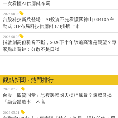
一次看懂AI供應鏈布局
2026.08.03
台股科技新兵登場！AI投資不光看護國神山 00410A主
動式ETF布局科技供應鏈 8/3掛牌上市
2026.08.03
指數創高但雜音不斷，2026下半年該追高還是觀望？專
家點出關鍵：分散不是口號
觀點新聞 ‧ 熱門排行
2026.07.28
台股「四貸同堂」恐複製韓國去槓桿風暴？陳威良揭
「融資體脂率」不高
2026.05.21