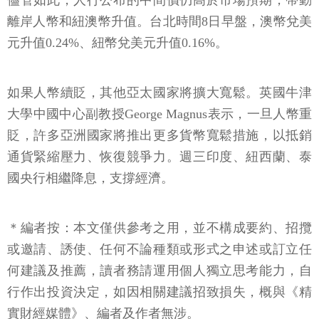
儘管如此，人行公布的中間價仍高於市場預期，帶動
離岸人幣和紐澳幣升值。台北時間8日早盤，澳幣兌美
元升值0.24%、紐幣兌美元升值0.16%。
如果人幣續貶，其他亞太國家將擴大寬鬆。英國牛津
大學中國中心副教授George Magnus表示，一旦人幣重
貶，許多亞洲國家將推出更多貨幣寬鬆措施，以抵銷
通貨緊縮壓力、恢復競爭力。週三印度、紐西蘭、泰
國央行相繼降息，支撐經濟。
＊編者按：本文僅供參考之用，並不構成要約、招攬
或邀請、誘使、任何不論種類或形式之申述或訂立任
何建議及推薦，讀者務請運用個人獨立思考能力，自
行作出投資決定，如因相關建議招致損失，概與《精
實財經媒體》、編者及作者無涉。