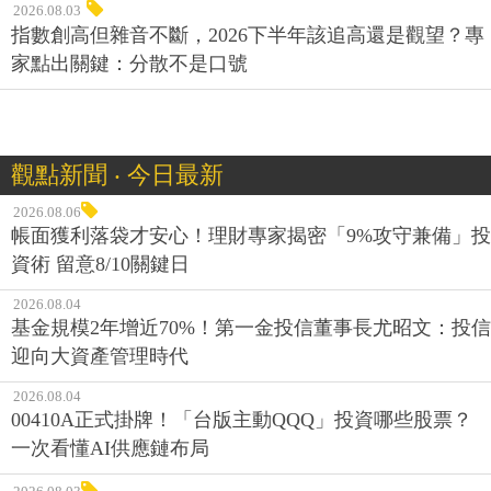
2026.08.03
指數創高但雜音不斷，2026下半年該追高還是觀望？專
家點出關鍵：分散不是口號
觀點新聞 ‧ 今日最新
2026.08.06
帳面獲利落袋才安心！理財專家揭密「9%攻守兼備」投
資術 留意8/10關鍵日
2026.08.04
基金規模2年增近70%！第一金投信董事長尤昭文：投信
迎向大資產管理時代
2026.08.04
00410A正式掛牌！「台版主動QQQ」投資哪些股票？
一次看懂AI供應鏈布局