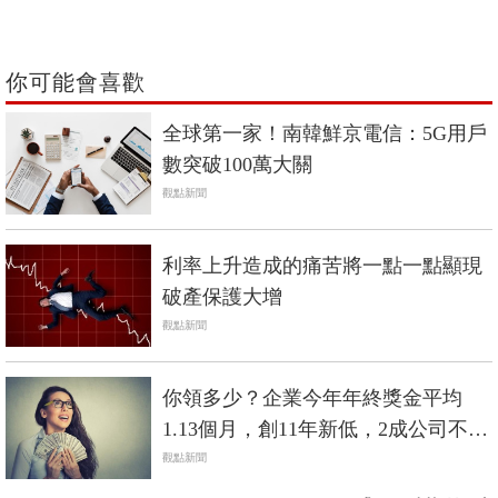
你可能會喜歡
全球第一家！南韓鮮京電信：5G用戶
數突破100萬大關
觀點新聞
利率上升造成的痛苦將一點一點顯現
破產保護大增
觀點新聞
你領多少？企業今年年終獎金平均
1.13個月，創11年新低，2成公司不發
年終
觀點新聞