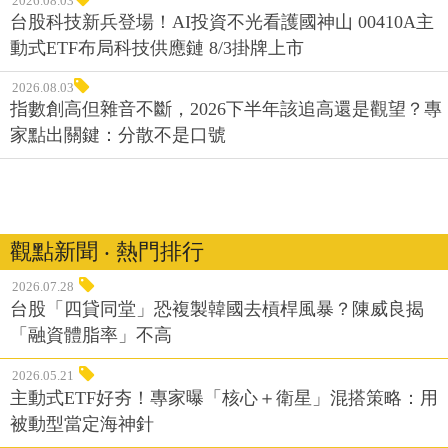
2026.08.03
台股科技新兵登場！AI投資不光看護國神山 00410A主
動式ETF布局科技供應鏈 8/3掛牌上市
2026.08.03
指數創高但雜音不斷，2026下半年該追高還是觀望？專
家點出關鍵：分散不是口號
觀點新聞 ‧ 熱門排行
2026.07.28
台股「四貸同堂」恐複製韓國去槓桿風暴？陳威良揭
「融資體脂率」不高
2026.05.21
主動式ETF好夯！專家曝「核心＋衛星」混搭策略：用
被動型當定海神針