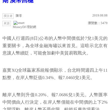
期 澳幣回穩
2019.08.08
陳苓
撰文者
瀏覽數：
5479
來源
MoneyDJ 理財網
中國人行週四(8日)公布的人幣中間價低於7兌1美元的
重要關卡，為全球金融海嘯以來首見。這暗示北京有
意讓人幣續貶，可能會加劇中美貿易戰戰火。
嘉實XQ全球贏家系統報價顯示，台北時間週四上午11
點整，在岸人幣貶值0.34%、報7.0460兌1美元。
離岸人幣則升值0.20%、報7.0686兌1美元。人幣匯率
中間價由人行決定，在岸人幣僅能在中間價的上下2%
之間浮動，離岸人幣不受此限，較能反應市場看法。