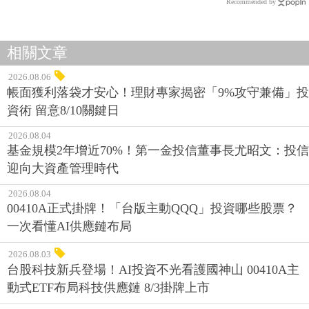
Recommended by
相關文章
2026.08.06
帳面獲利落袋才安心！理財專家揭密「9%攻守兼備」投
資術 留意8/10關鍵日
2026.08.04
基金規模2年增近70%！第一金投信董事長尤昭文：投信
迎向大資產管理時代
2026.08.04
00410A正式掛牌！「台版主動QQQ」投資哪些股票？
一次看懂AI供應鏈布局
2026.08.03
台股科技新兵登場！AI投資不光看護國神山 00410A主
動式ETF布局科技供應鏈 8/3掛牌上市