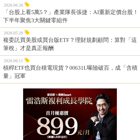
2026.06.26
「台股上看5萬5？」產業隊長張捷：AI重新定價台股！
下半年聚焦3大關鍵零組件
2026.05.29
複委託買美股或買台版ETF？理財規劃顧問：算對「這
筆稅」才是真正報酬
2026.06.11
槓桿ETF也買台積電現貨？00631L曝險破百，成「含積
量」冠軍