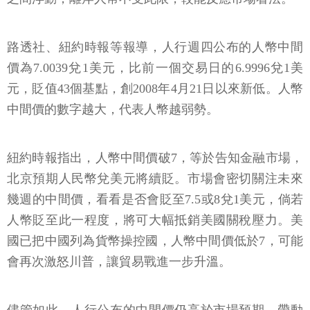
路透社、紐約時報等報導，人行週四公布的人幣中間
價為7.0039兌1美元，比前一個交易日的6.9996兌1美
元，貶值43個基點，創2008年4月21日以來新低。人幣
中間價的數字越大，代表人幣越弱勢。
紐約時報指出，人幣中間價破7，等於告知金融市場，
北京預期人民幣兌美元將續貶。市場會密切關注未來
幾週的中間價，看看是否會貶至7.5或8兌1美元，倘若
人幣貶至此一程度，將可大幅抵銷美國關稅壓力。美
國已把中國列為貨幣操控國，人幣中間價低於7，可能
會再次激怒川普，讓貿易戰進一步升溫。