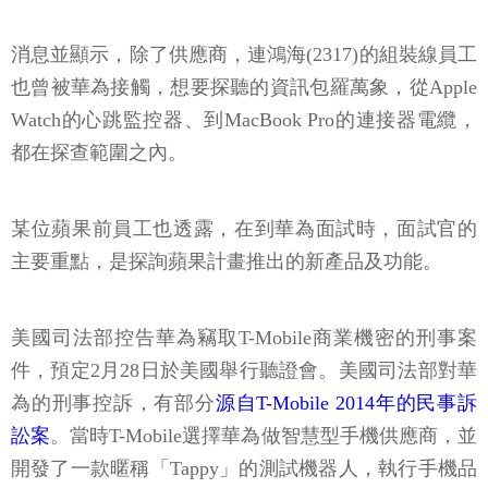
消息並顯示，除了供應商，連鴻海(2317)的組裝線員工
也曾被華為接觸，想要探聽的資訊包羅萬象，從Apple
Watch的心跳監控器、到MacBook Pro的連接器電纜，
都在探查範圍之內。
某位蘋果前員工也透露，在到華為面試時，面試官的
主要重點，是探詢蘋果計畫推出的新產品及功能。
美國司法部控告華為竊取T-Mobile商業機密的刑事案
件，預定2月28日於美國舉行聽證會。美國司法部對華
為的刑事控訴，有部分
源自T-Mobile 2014年的民事訴
訟案
。當時T-Mobile選擇華為做智慧型手機供應商，並
開發了一款暱稱「Tappy」的測試機器人，執行手機品