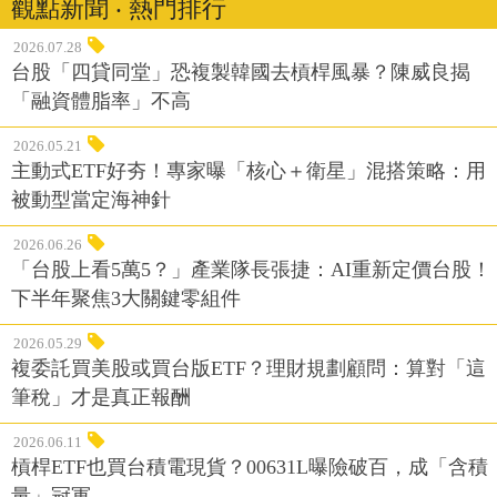
觀點新聞 ‧ 熱門排行
2026.07.28
台股「四貸同堂」恐複製韓國去槓桿風暴？陳威良揭
「融資體脂率」不高
2026.05.21
主動式ETF好夯！專家曝「核心＋衛星」混搭策略：用
被動型當定海神針
2026.06.26
「台股上看5萬5？」產業隊長張捷：AI重新定價台股！
下半年聚焦3大關鍵零組件
2026.05.29
複委託買美股或買台版ETF？理財規劃顧問：算對「這
筆稅」才是真正報酬
2026.06.11
槓桿ETF也買台積電現貨？00631L曝險破百，成「含積
量」冠軍