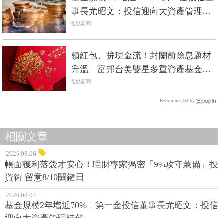
事長尤昭文：投信迎向大資產管理時
代
觀點新聞
領紅包、拚現金流！封關前除息題材
升溫 富邦台美雙星多重資產基金成
焦點
觀點新聞
Recommended by
相關文章
2026.08.06
帳面獲利落袋才安心！理財專家揭密「9%攻守兼備」投
資術 留意8/10關鍵日
2026.08.04
基金規模2年增近70%！第一金投信董事長尤昭文：投信
迎向大資產管理時代