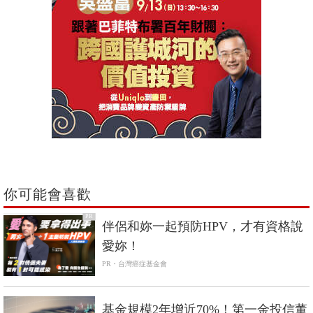
你可能會喜歡
PR
伴侶和妳一起預防HPV，才有資格說
愛妳！
PR・台灣癌症基金會
基金規模2年增近70%！第一金投信董