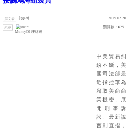
接觸鴻海組裝員
2019.02.20
郭妍希
撰文者
瀏覽數：
6251
來源
MoneyDJ 理財網
中美貿易糾
紛不斷，美
國司法部最
近指控華為
竊取美商商
業機密、展
開刑事訴
訟。最新謠
言則直指，