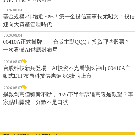
2026.08.04
基金規模2年增近70%！第一金投信董事長尤昭文：投信
迎向大資產管理時代
2026.08.04
00410A正式掛牌！「台版主動QQQ」投資哪些股票？
一次看懂AI供應鏈布局
2026.08.03
台股科技新兵登場！AI投資不光看護國神山 00410A主
動式ETF布局科技供應鏈 8/3掛牌上市
2026.08.03
指數創高但雜音不斷，2026下半年該追高還是觀望？專
家點出關鍵：分散不是口號