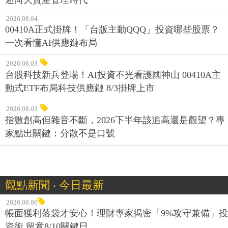
2026.08.04
00410A正式掛牌！「台版主動QQQ」投資哪些股票？
一次看懂AI供應鏈布局
2026.08.03
台股科技新兵登場！AI投資不光看護國神山 00410A主
動式ETF布局科技供應鏈 8/3掛牌上市
2026.08.03
指數創高但雜音不斷，2026下半年該追高還是觀望？專
家點出關鍵：分散不是口號
觀點新聞 ‧ 今日最新
2026.08.06
帳面獲利落袋才安心！理財專家揭密「9%攻守兼備」投
資術 留意8/10關鍵日