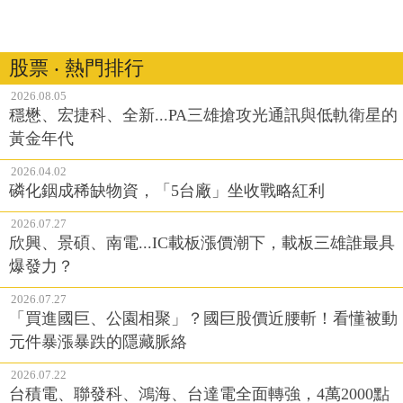
股票 ‧ 熱門排行
2026.08.05
穩懋、宏捷科、全新...PA三雄搶攻光通訊與低軌衛星的
黃金年代
2026.04.02
磷化銦成稀缺物資，「5台廠」坐收戰略紅利
2026.07.27
欣興、景碩、南電...IC載板漲價潮下，載板三雄誰最具
爆發力？
2026.07.27
「買進國巨、公園相聚」？國巨股價近腰斬！看懂被動
元件暴漲暴跌的隱藏脈絡
2026.07.22
台積電、聯發科、鴻海、台達電全面轉強，4萬2000點