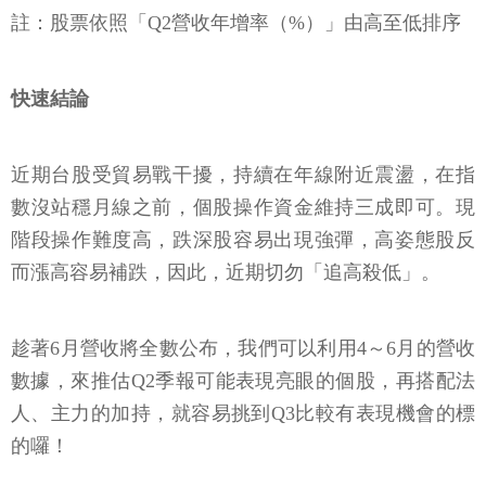
註：股票依照「Q2營收年增率（%）」由高至低排序
快速結論
近期台股受貿易戰干擾，持續在年線附近震盪，在指
數沒站穩月線之前，個股操作資金維持三成即可。現
階段操作難度高，跌深股容易出現強彈，高姿態股反
而漲高容易補跌，因此，近期切勿「追高殺低」。
趁著6月營收將全數公布，我們可以利用4～6月的營收
數據，來推估Q2季報可能表現亮眼的個股，再搭配法
人、主力的加持，就容易挑到Q3比較有表現機會的標
的囉！