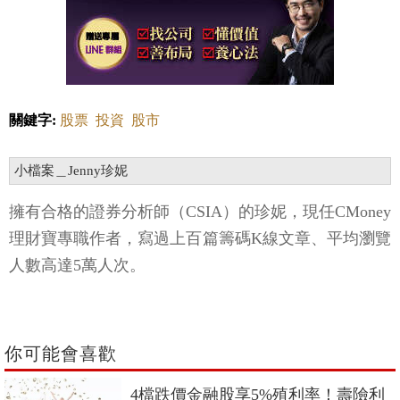
關鍵字:
股票
投資
股市
小檔案＿Jenny珍妮
擁有合格的證券分析師（CSIA）的珍妮，現任CMoney
理財寶專職作者，寫過上百篇籌碼K線文章、平均瀏覽
人數高達5萬人次。
你可能會喜歡
4檔跌價金融股享5%殖利率！壽險利