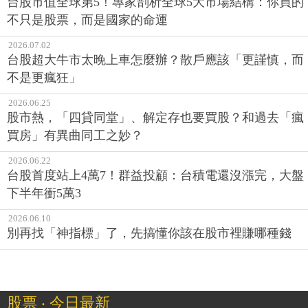
台股市值全球第5！專家剖析全球5大市場結構：你買的
不只是股票，而是國家的命運
2026.07.02
台股超大牛市太晚上車怎麼辦？散戶應該「更謹慎，而
不是更瘋狂」
2026.06.25
股市熱，「四貸同堂」、解定存也要買股？和過去「瘋
買房」有異曲同工之妙？
2026.06.22
台股首度站上4萬7！群益投顧：台積電還沒漲完，大盤
下半年衝5萬3
2026.06.10
別再找「神指標」了，先搞懂你該在股市裡賺哪種錢
股票 ‧ 今日最新