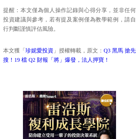
提醒：本文僅為個人操作記錄與心得分享，並非任何
投資建議與參考，若有提及案例僅為教學範例，請自
行判斷謹慎評估風險。
本文獲「
珍妮愛投資
」授權轉載，原文：
Q3 黑馬 搶先
搜！19 檔 Q2 財報「將」爆發，法人押寶！