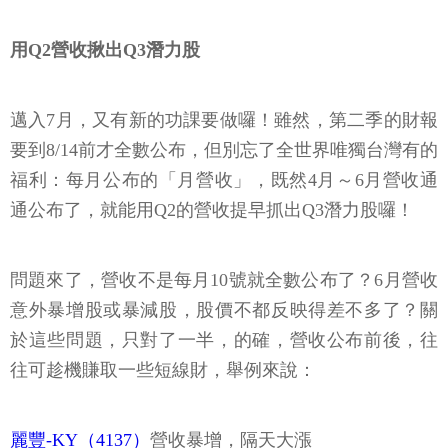
用Q2營收揪出Q3潛力股
邁入7月，又有新的功課要做囉！雖然，第二季的財報
要到8/14前才全數公布，但別忘了全世界唯獨台灣有的
福利：每月公布的「月營收」，既然4月～6月營收通
通公布了，就能用Q2的營收提早抓出Q3潛力股囉！
問題來了，營收不是每月10號就全數公布了？6月營收
意外暴增股或暴減股，股價不都反映得差不多了？關
於這些問題，只對了一半，的確，營收公布前後，往
往可趁機賺取一些短線財，舉例來說：
麗豐-KY（4137）
營收暴增，隔天大漲