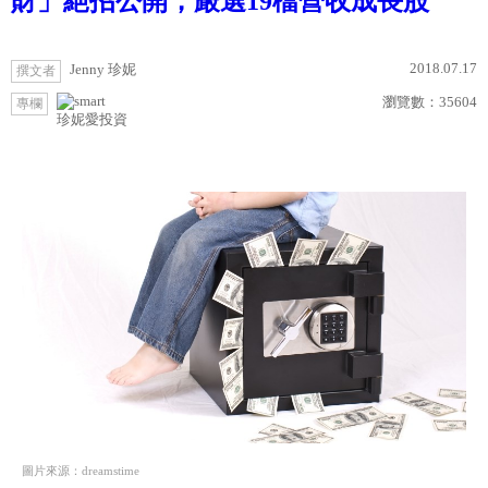
財」絕招公開，嚴選19檔營收成長股
2018.07.17
Jenny 珍妮
撰文者
瀏覽數：
35604
專欄
珍妮愛投資
圖片來源：dreamstime