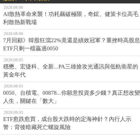
2026.08.06
AI散熱革命來襲！功耗飆破極限，奇鋐、健策卡位高毛
利散熱新戰場
2026.08.06
7月回顧》韓股狂瀉22%竟還是績效冠軍？重挫時高股息
ETF只剩一檔贏過0050
2026.08.05
穩懋、宏捷科、全新...PA三雄搶攻光通訊與低軌衛星的
黃金年代
2026.08.03
0050、台積電、00878...你願意投資多少錢？真正想改變
人生，關鍵在「數大」
2026.08.03
ETF愈跌愈買，成台股大跌時的定海神針？內行人示
警：背後暗藏死亡螺旋風險