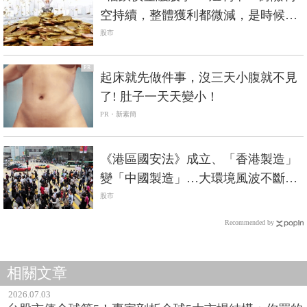
空持續，整體獲利都微減，是時候進
場撿便宜
股市
PR
起床就先做件事，沒三天小腹就不見
了! 肚子一天天變小！
PR・新素簡
《港區國安法》成立、「香港製造」
變「中國製造」…大環境風波不斷，
投資人宜先選擇迴避
股市
Recommended by
相關文章
2026.07.03