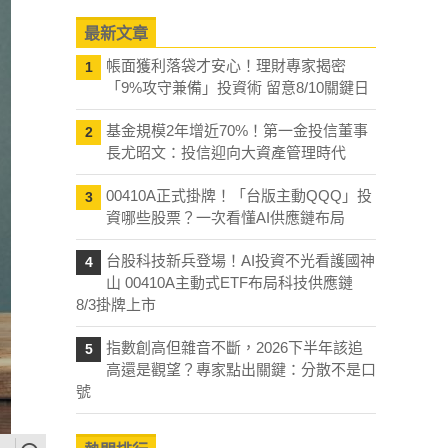
最新文章
帳面獲利落袋才安心！理財專家揭密
1
「9%攻守兼備」投資術 留意8/10關鍵日
基金規模2年增近70%！第一金投信董事
2
長尤昭文：投信迎向大資產管理時代
00410A正式掛牌！「台版主動QQQ」投
3
資哪些股票？一次看懂AI供應鏈布局
台股科技新兵登場！AI投資不光看護國神
4
山 00410A主動式ETF布局科技供應鏈
8/3掛牌上市
指數創高但雜音不斷，2026下半年該追
5
高還是觀望？專家點出關鍵：分散不是口
號