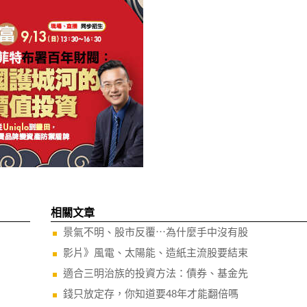
相關文章
景氣不明、股市反覆⋯為什麼手中沒有股
影片》風電、太陽能、造紙主流股要結束
適合三明治族的投資方法：債券、基金先
錢只放定存，你知道要48年才能翻倍嗎