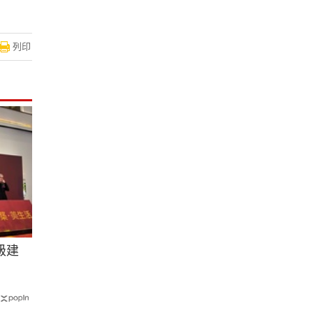
列印
級建