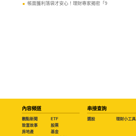
帳面獲利落袋才安心！理財專家揭密「9
內容頻道
串接查詢
觀點新聞
ETF
選股
理財小工具
致富故事
股票
房地產
基金