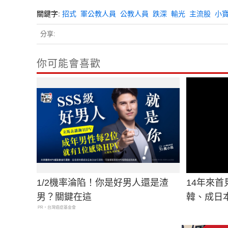
關鍵字:
招式
軍公教人員
公教人員
跌深
輸光
主流股
小
分享:
你可能會喜歡
1/2機率淪陷！你是好男人還是渣
14年來
男？關鍵在這
韓、成日
PR・台灣癌症基金會