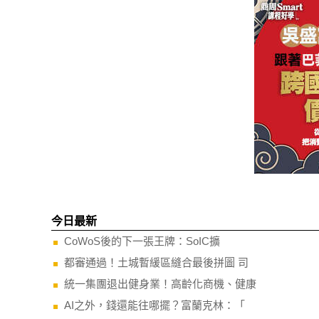
今日最新
CoWoS後的下一張王牌：SoIC擴
都審通過！土城暫緩區縫合最後拼圖 司
統一集團退出健身業！高齡化商機、健康
AI之外，錢還能往哪擺？富蘭克林：「