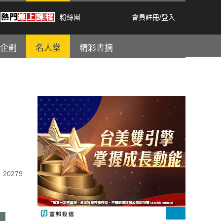
粉絲團
會員註冊
/
登入
企劃
名人堂
精彩書摘
20279