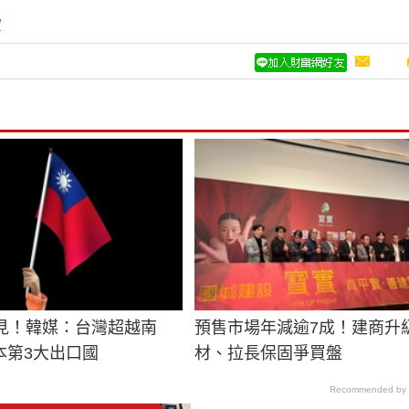
寶
首見！韓媒：台灣超越南
預售市場年減逾7成！建商升
本第3大出口國
材、拉長保固爭買盤
Recommended by