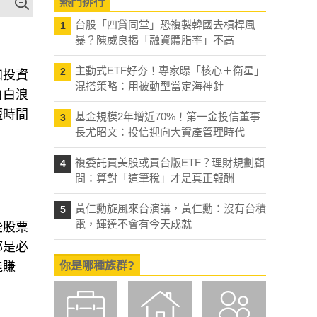
熱門排行
台股「四貸同堂」恐複製韓國去槓桿風
1
暴？陳威良揭「融資體脂率」不高
主動式ETF好夯！專家曝「核心＋衛星」
2
加投資
混搭策略：用被動型當定海神針
白白浪
短時間
基金規模2年增近70%！第一金投信董事
3
長尤昭文：投信迎向大資產管理時代
複委託買美股或買台版ETF？理財規劃顧
4
問：算對「這筆稅」才是真正報酬
黃仁勳旋風來台演講，黃仁勳：沒有台積
5
電，輝達不會有今天成就
些股票
都是必
能賺
你是哪種族群?