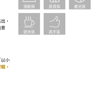
領薪族
房貸族
養兒族
進出，
猿意
退休族
高手區
「以小
青蛙，