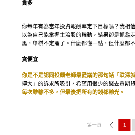
貪多
你每年有為當年投資報酬率定下目標嗎？我相
以為自己能掌握主流股的輪動，結果卻是抓龜
馬，舉棋不定罷了。什麼都懂一點，但什麼都
貪便宜
你是不是認同投顧老師最愛講的那句話「跌深
搏大」的訴求所吸引，希望用很少的錢去買期
每次雖輸不多，但最後把所有的錢都輸光。
第一頁
1