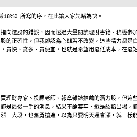
賺18%》所寫的序，在此讓大家先睹為快。
因指向選股的錯誤，因而透過大量閱讀理財書籍、積極參
選股的正確性，但我卻認為心態若不改變，這些精力都是
字，貪快、貪多、貪便宜，也就是希望用最低成本，在最
去買理財專家、投顧老師、報章雜誌推薦的潛力股，但這
乎都是最後一手的消息，結果不論套牢、還是認賠出場，
已漲一大段，也奮勇搶進，以為只要明天還會漲，就一樣