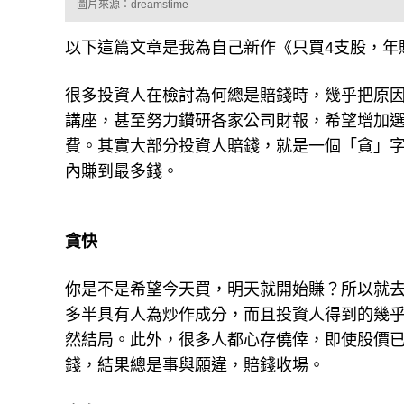
圖片來源：dreamstime
以下這篇文章是我為自己新作《只買4支股，年
很多投資人在檢討為何總是賠錢時，幾乎把原
講座，甚至努力鑽研各家公司財報，希望增加
費。其實大部分投資人賠錢，就是一個「貪」
內賺到最多錢。
貪快
你是不是希望今天買，明天就開始賺？所以就
多半具有人為炒作成分，而且投資人得到的幾
然結局。此外，很多人都心存僥倖，即使股價
錢，結果總是事與願違，賠錢收場。