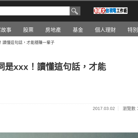
富故事
股票
房地產
基金
個人理財
特別
x！讀懂這句話，才能穩賺一輩子
是xxx！讀懂這句話，才能
2017.03.02
瀏覽數：