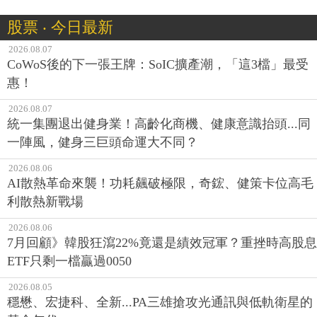
股票 ‧ 今日最新
2026.08.07
CoWoS後的下一張王牌：SoIC擴產潮，「這3檔」最受
惠！
2026.08.07
統一集團退出健身業！高齡化商機、健康意識抬頭...同
一陣風，健身三巨頭命運大不同？
2026.08.06
AI散熱革命來襲！功耗飆破極限，奇鋐、健策卡位高毛
利散熱新戰場
2026.08.06
7月回顧》韓股狂瀉22%竟還是績效冠軍？重挫時高股息
ETF只剩一檔贏過0050
2026.08.05
穩懋、宏捷科、全新...PA三雄搶攻光通訊與低軌衛星的