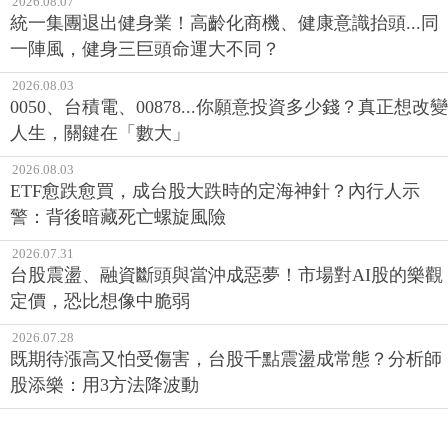
2026.08.07
統一集團退出健身業！高齡化商機、健康意識抬頭...同
一陣風，健身三巨頭命運大不同？
2026.08.03
0050、台積電、00878...你願意投資多少錢？真正想改變
人生，關鍵在「數大」
2026.08.03
ETF愈跌愈買，成台股大跌時的定海神針？內行人示
警：背後暗藏死亡螺旋風險
2026.07.31
台股震盪、融資斷頭與當沖成惡夢！市場對AI股的樂觀
定價，恐比想像中脆弱
2026.07.28
既期待漲高又怕受傷害，台股千點震盪成常態？分析師
股添樂：用3方法降波動