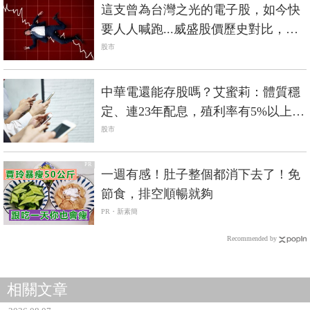
這支曾為台灣之光的電子股，如今快
要人人喊跑...威盛股價歷史對比，根
本神複製
股市
中華電還能存股嗎？艾蜜莉：體質穩
定、連23年配息，殖利率有5%以上再
進場
股市
PR
一週有感！肚子整個都消下去了！免
節食，排空順暢就夠
PR・新素簡
Recommended by
相關文章