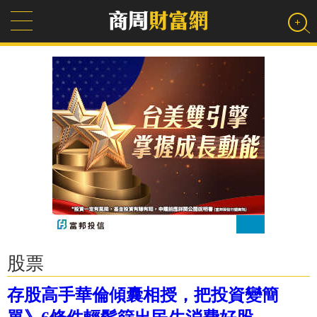
股票
存股高手華倫傾囊相授，把投資變簡