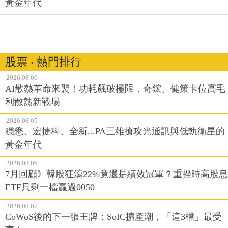
黃金年代
股票 ‧ 熱門排行
2026.08.06
AI散熱革命來襲！功耗飆破極限，奇鋐、健策卡位高毛
利散熱新戰場
2026.08.05
穩懋、宏捷科、全新...PA三雄搶攻光通訊與低軌衛星的
黃金年代
2026.08.06
7月回顧》韓股狂瀉22%竟還是績效冠軍？重挫時高股息
ETF只剩一檔贏過0050
2026.08.07
CoWoS後的下一張王牌：SoIC擴產潮，「這3檔」最受