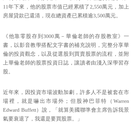
11年下來，他的股票市值已經累積了2,550萬元，加上
房屋貸款已還清，現在總資產已累積逾3,500萬元。
《他靠零股存到3000萬－華倫老師的存股教室》一
書，以影音教學搭配文字書的補充說明，完整分享華
倫的投資觀念，以及從選股到買賣股票的流程，並附
上華倫老師的股票投資日誌，讓讀者由淺入深學習存
股。
近年來，因投資市場波動加劇，許多人不是被套在市
場裡，就是嚇出市場外；但股神巴菲特（Warren
Edward Buffett）說，「就算美國聯準會主席告訴我景
氣要衰退了，我還是要買股票。」