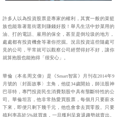
許多人以為投資股票是專家的權利，其實一般的菜籃
族也能靠著逛街選到賺錢好股！舉凡生活中炒菜用的
油、打的電話、雇用的保全，甚至是倒垃圾的地方，
處處都有投資機會等著你挖掘。況且投資這些隨處可
見的公司，平常就可以觀察公司經營得好不好，讓你
就算抱股也能抱得「很安心」。
華倫（本名周文偉）是《Smart智富》月刊在2014年9
月號的〈封面故事〉主角，他從34歲開始，師法股神
巴菲特，專門投資民生消費類股中具有壟斷特性的公
司。華倫坦言，他非常熱愛買股票，每個月只要薪水
下來，即便只剩下幾千元，他也會拿去買零股。只要
殖利率高於5%就買進，一旦獲利呈衰退趨勢就賣出。