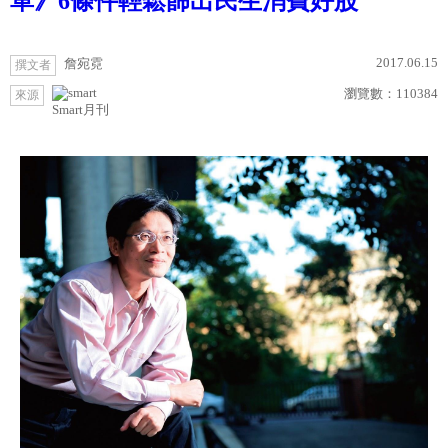
單》6條件輕鬆篩出民生消費好股
2017.06.15
詹宛霓
撰文者
瀏覽數：
110384
來源
Smart月刊