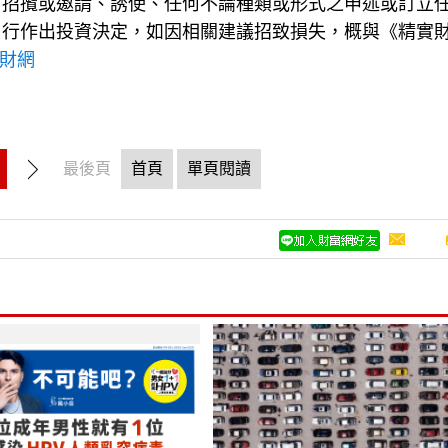
、招攬或邀請、誘使、任何不論種類或形式之申述或訂立
自行作出投資決定，如因相關建議招致損失，概與《精實
理財網
最後頁
首頁
單頁閱讀