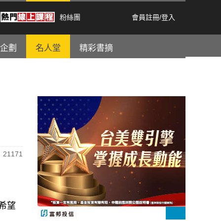
粉絲團
會員註冊
/
登入
企劃
名人堂
精彩書摘
21171
希望