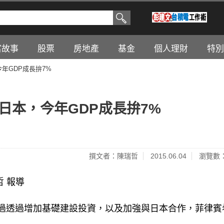
富故事
股票
房地產
基金
個人理財
特別
年GDP成長拚7%
日本，今年GDP成長拚7%
撰文者：陳瑞哲
2015.06.04
瀏覽數：
瑞哲 報導
過透過增加基礎建設投資，以及加強與日本合作，菲律賓