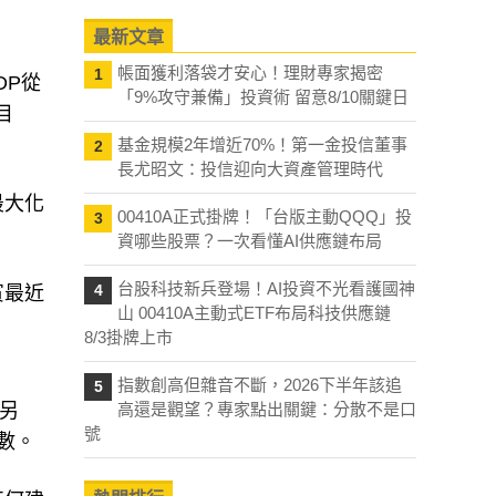
最新文章
帳面獲利落袋才安心！理財專家揭密
1
DP從
「9%攻守兼備」投資術 留意8/10關鍵日
目
基金規模2年增近70%！第一金投信董事
2
長尤昭文：投信迎向大資產管理時代
最大化
00410A正式掛牌！「台版主動QQQ」投
3
資哪些股票？一次看懂AI供應鏈布局
台股科技新兵登場！AI投資不光看護國神
4
賓最近
山 00410A主動式ETF布局科技供應鏈
8/3掛牌上市
指數創高但雜音不斷，2026下半年該追
5
。另
高還是觀望？專家點出關鍵：分散不是口
號
數。