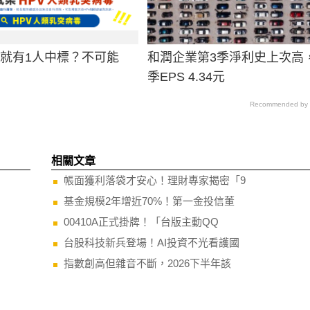
男就有1人中標？不可能
和潤企業第3季淨利史上次高
季EPS 4.34元
Recommended by
相關文章
帳面獲利落袋才安心！理財專家揭密「9
基金規模2年增近70%！第一金投信董
00410A正式掛牌！「台版主動QQ
台股科技新兵登場！AI投資不光看護國
指數創高但雜音不斷，2026下半年該