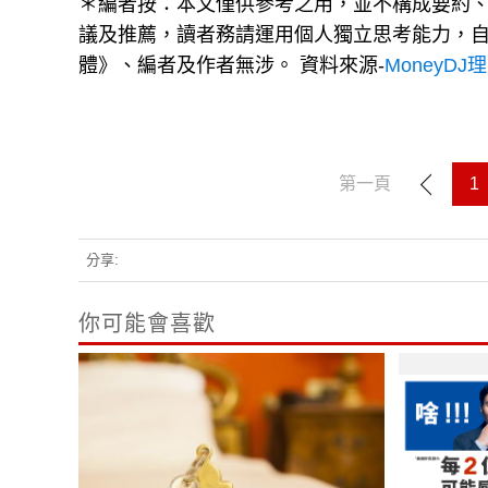
＊編者按：本文僅供參考之用，並不構成要約
議及推薦，讀者務請運用個人獨立思考能力，
體》、編者及作者無涉。 資料來源-
MoneyDJ
第一頁
1
分享:
你可能會喜歡