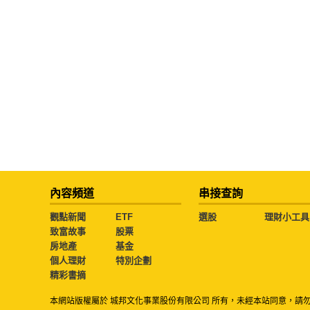
內容頻道
串接查詢
觀點新聞
ETF
選股
理財小工具
致富故事
股票
房地產
基金
個人理財
特別企劃
精彩書摘
本網站版權屬於 城邦文化事業股份有限公司 所有，未經本站同意，請