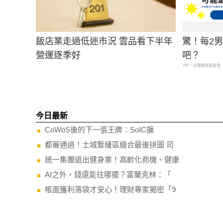
飯店業走過低迷市況 雲品看下半年
驚！每2
營運逐季好
吧？
PR・台灣癌症基金會
今日最新
CoWoS後的下一張王牌：SoIC擴
都審通過！土城暫緩區縫合最後拼圖 司
統一集團退出健身業！高齡化商機、健康
AI之外，錢還能往哪擺？富蘭克林：「
帳面獲利落袋才安心！理財專家揭密「9