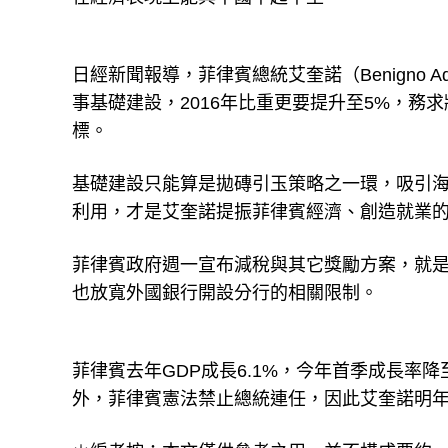
日經新聞報導，菲律賓總統艾奎諾（Benigno A
事基礎建設，2016年比重更要提升至5%，務
標。
基礎建設只能算是拋磚引玉策略之一環，吸引
利用，才是艾奎諾提振菲律賓經濟、創造就業
菲律賓政府週一宣布減稅與其它獎勵方案，就
也放寬外國銀行開設分行的相關限制。
菲律賓去年GDP成長6.1%，今年首季成長率
外，菲律賓憲法禁止總統連任，因此艾奎諾明年