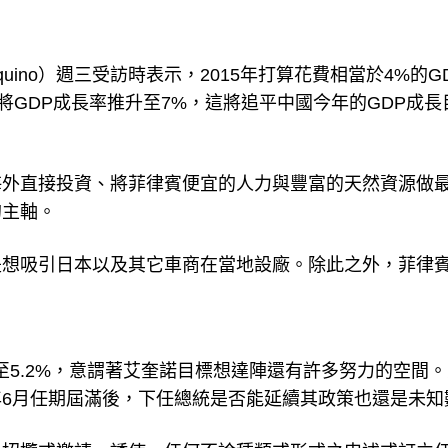
quino）週三受訪時表示，2015年打算花費相當於4%的G
求將GDP成長率推升至7%，這將追平中國今年的GDP成長
海外直接投資、將菲律賓便宜的人力與豐富的天然資源做
的主軸。
是想吸引日本以及其它車商在當地設廠。除此之外，菲律
降至5.2%，意謂著艾奎諾目標想達陣還有許多努力的空間
6月任期屆滿後，下任總統是否能延續其政策也還是未知