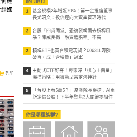
任何建
熱門排行
財經媒
基金規模2年增近70%！第一金投信董事
1
長尤昭文：投信迎向大資產管理時代
台股「四貸同堂」恐複製韓國去槓桿風
2
暴？陳威良揭「融資體脂率」不高
槓桿ETF也買台積電現貨？00631L曝險
3
破百，成「含積量」冠軍
主動式ETF好夯！專家曝「核心＋衛星」
4
列印
混搭策略：用被動型當定海神針
「台股上看5萬5？」產業隊長張捷：AI重
5
新定價台股！下半年聚焦3大關鍵零組件
你是哪種族群?