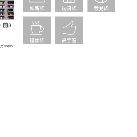
領薪族
房貸族
養兒族
，前3
退休族
高手區