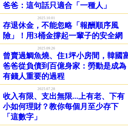
爸爸：這句話只適合「一種人」
2025.10.01
存退休金，不能忽略「報酬順序風
險」！用3桶金撐起一輩子的安全網
2025.09.26
曾賣過鯛魚燒、住1坪小房間，韓國
爸爸從負債到百億身家：勞動是成為
有錢人重要的過程
2025.07.28
收入有限、支出無限...上有老、下有
小如何理財？教你每個月至少存下
「這數字」