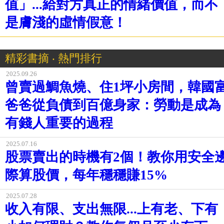
值」...給對方真正的情緒價值，而不
是膚淺的虛情假意！
精彩書摘 ‧ 熱門排行
2025.09.26
曾賣過鯛魚燒、住1坪小房間，韓國
爸爸從負債到百億身家：勞動是成為
有錢人重要的過程
2025.07.16
股票賣出的時機有2個！教你用安全
際算股價，每年穩穩賺15%
2025.07.28
收入有限、支出無限...上有老、下有