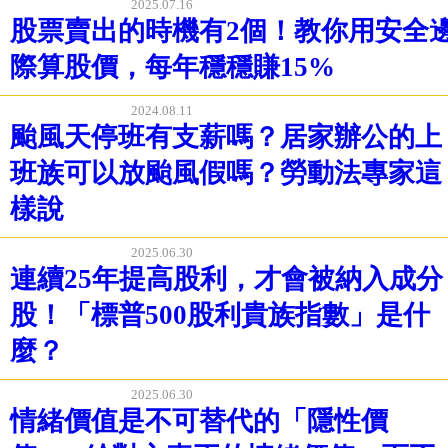
2025.07.16
股票賣出的時機有2個！教你用安全
際算股價，每年穩穩賺15%
2024.08.11
颱風天停班有支薪嗎？居家辦公的上
班族可以放颱風假嗎？勞動法專家這
樣說
2025.06.30
連續25年提高股利，才會被納入成分
股！「標普500股利貴族指數」是什
麼？
2025.06.30
情緒價值是不可替代的「隱性價