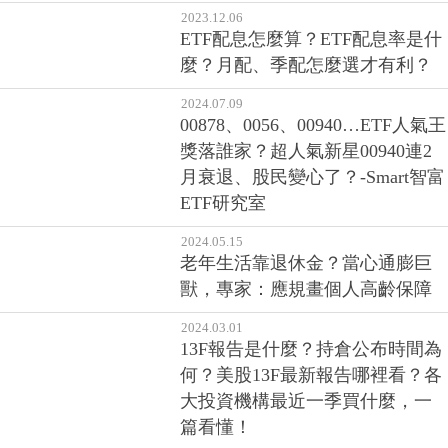
還要檢視哪些指標？金牌會計師
教你從財報揪出股票的隱藏危機
2023.12.06
ETF配息怎麼算？ETF配息率是什
麼？月配、季配怎麼選才有利？
2024.07.09
00878、0056、00940…ETF人氣王
獎落誰家？超人氣新星00940連2
月衰退、股民變心了？-Smart智富
ETF研究室
2024.05.15
老年生活靠退休金？當心通膨巨
獸，專家：應規畫個人高齡保障