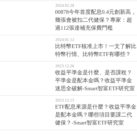
2024.03.01
13F報告是什麼？持倉公布時間為
何？美股13F最新報告哪裡看？各
大投資機構最近一季買什麼，一
篇看懂！
2024.02.28
00878今年首度配息0.4元創新高，
幾張會被扣二代健保？專家：超
過112張達補充保費門檻
2024.01.12
比特幣ETF核准上市！一文了解比
特幣行情、比特幣ETF有哪些？
2023.12.26
收益平準金是什麼、是否課稅？
平準金是配本金嗎？收益平準金
迷思全破解-Smart智富ETF研究室