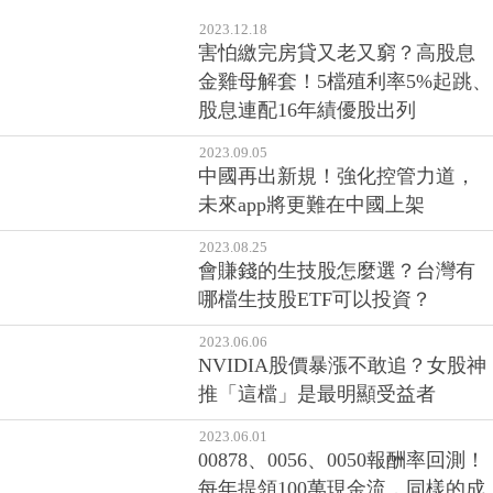
2023.12.15
ETF配息來源是什麼？收益平準金
是配本金嗎？哪些項目要課二代
健保？-Smart智富ETF研究室
2023.12.18
害怕繳完房貸又老又窮？高股息
金雞母解套！5檔殖利率5%起跳、
股息連配16年績優股出列
2023.09.05
中國再出新規！強化控管力道，
未來app將更難在中國上架
2023.08.25
會賺錢的生技股怎麼選？台灣有
哪檔生技股ETF可以投資？