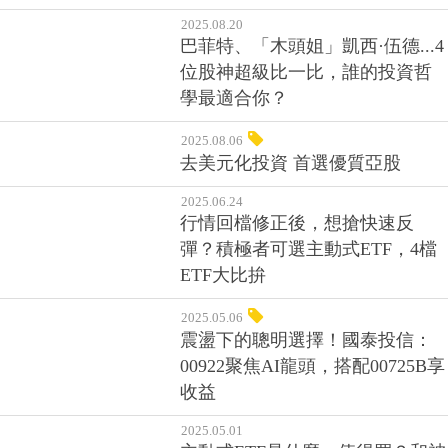
2025.08.20
巴菲特、「木頭姐」凱西·伍德...4
位股神超級比一比，誰的投資哲
學最適合你？
2025.08.06
去美元化投資 首選優質亞股
2025.06.24
行情回檔修正後，想搶快速反
彈？積極者可選主動式ETF，4檔
ETF大比拚
2025.05.06
震盪下的聰明選擇！國泰投信：
00922聚焦AI龍頭，搭配00725B享
收益
2025.05.01