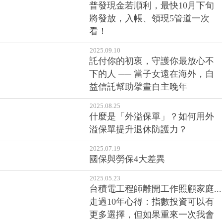
普發現金若順利，最快10月下旬
將發放，入帳、領現5管道一次
看！
2025.09.10
託付你的初衷，守護你最放心不
下的人 ── 當子女遠在海外，自
益信託幫助擘畫自主晚年
2025.08.25
什麼是「外溢保單」？如何用外
溢保單提升退休防護力？
2025.07.19
國保與勞保4大差異
2025.05.23
台積電工程師離開工作照顧家庭...
走過10年心得：指數投資可以有
更多選擇，但如果重來一次我會