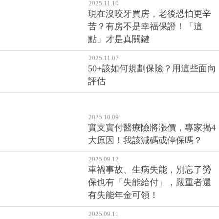
2025.11.10
現在沒咬牙買房，老後恐怕更辛
苦？有房不是幸福保證！「這
點」才是真關鍵
2025.11.07
50+該如何規劃保險？用這些面向
評估
2025.10.09
實支實付醫療險將漲價，專家揭4
大原因！我該減碼或停保嗎？
2025.09.12
車禍事故、生病失能，別忘了勞
保也有「失能給付」，嚴重者還
有失能年金可領！
2025.09.11