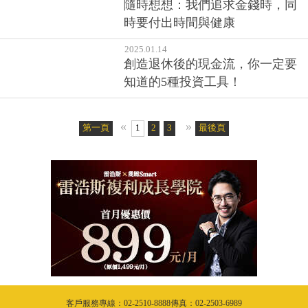
隨時想想：我們追求金錢時，同
時要付出時間與健康
2025.01.14
創造退休後的現金流，你一定要
知道的5種投資工具！
«
»
第一頁
1
2
3
4
5
最後頁
6
7
8
9
10
11
客戶服務專線：02-2510-8888傳真：02-2503-6989