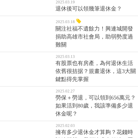
2025.03.19
退休後可以領幾筆退休金？
2025.03.18
關注社福不遺餘力！興連城開發
捐助高雄市社會局，助弱勢度過
難關
2025.03.13
有股票也有房產，為何退休生活
依舊很拮据？規畫退休，這3大關
鍵點得先掌握
2025.02.27
勞保＋勞退，可以領到656萬元？
如果活到80歲，我該準備多少退
休金呢？
2025.02.03
擁有多少退休金才算夠？花錢時