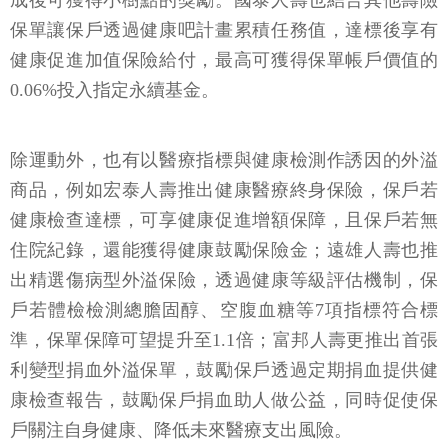
成後可獲得小樹點的獎勵。國泰人壽也結合其他壽險
保單讓保戶透過健康吧計畫累積任務值，達標後享有
健康促進加值保險給付，最高可獲得保單帳戶價值的
0.06%投入指定永續基金。
除運動外，也有以醫療指標與健康檢測作誘因的外溢
商品，例如宏泰人壽推出健康醫療終身保險，保戶若
健康檢查達標，可享健康促進增額保障，且保戶若無
住院紀錄，還能獲得健康鼓勵保險金；遠雄人壽也推
出精選傷病型外溢保險，透過健康等級評估機制，保
戶若體檢檢測總膽固醇、空腹血糖等7項指標符合標
準，保單保障可望提升至1.1倍；富邦人壽更推出首張
利變型捐血外溢保單，鼓勵保戶透過定期捐血提供健
康檢查報告，鼓勵保戶捐血助人做公益，同時促使保
戶關注自身健康、降低未來醫療支出風險。