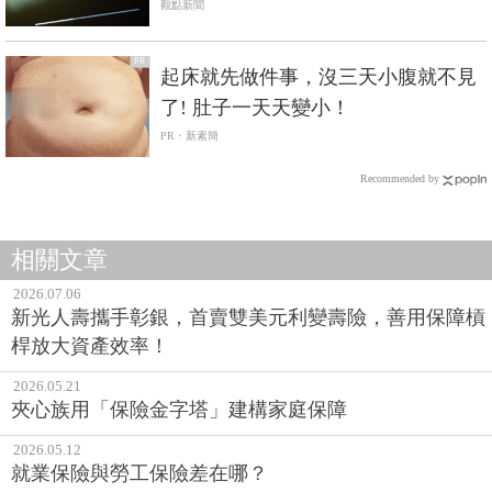
觀點新聞
PR
起床就先做件事，沒三天小腹就不見
了! 肚子一天天變小！
PR・新素簡
Recommended by
相關文章
2026.07.06
新光人壽攜手彰銀，首賣雙美元利變壽險，善用保障槓
桿放大資產效率！
2026.05.21
夾心族用「保險金字塔」建構家庭保障
2026.05.12
就業保險與勞工保險差在哪？