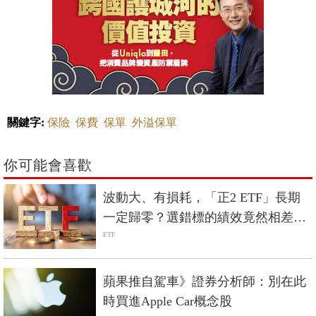
關鍵字:
保險
保費
保單
外溢保單
你可能會喜歡
波動大、有損耗，「正2 ETF」長期
一定歸零？選錯標的績效竟然相差5
倍？
ETF
蘋果推自駕車》證券分析師：別在此
時買進Apple Car概念股