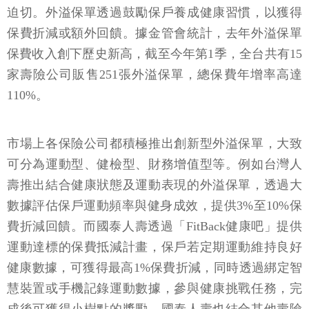
迫切。外溢保單透過鼓勵保戶養成健康習慣，以獲得
保費折減或額外回饋。據金管會統計，去年外溢保單
保費收入創下歷史新高，截至今年第1季，全台共有15
家壽險公司販售251張外溢保單，總保費年增率高達
110%。
市場上各保險公司都積極推出創新型外溢保單，大致
可分為運動型、健檢型、財務增值型等。例如台灣人
壽推出結合健康狀態及運動表現的外溢保單，透過大
數據評估保戶運動頻率與健身成效，提供3%至10%保
費折減回饋。而國泰人壽透過「FitBack健康吧」提供
運動達標的保費抵減計畫，保戶若定期運動維持良好
健康數據，可獲得最高1%保費折減，同時透過綁定智
慧裝置或手機記錄運動數據，參與健康挑戰任務，完