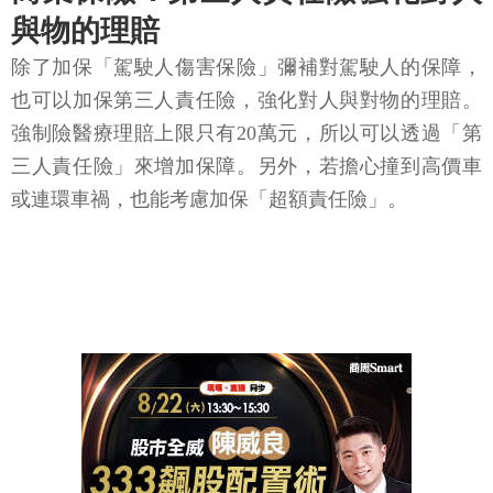
與物的理賠
除了加保「駕駛人傷害保險」彌補對駕駛人的保障，
也可以加保第三人責任險，強化對人與對物的理賠。
強制險醫療理賠上限只有20萬元，所以可以透過「第
三人責任險」來增加保障。另外，若擔心撞到高價車
或連環車禍，也能考慮加保「超額責任險」。