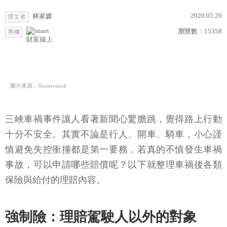
2026.05.20
林家媛
撰文者
瀏覽數：
15358
專欄
財富線上
圖片來源：Shutterstock
三峽車禍事件讓人看著新聞心驚膽跳，覺得路上行動
十分不安全。其實不論是行人、開車、騎車，小心謹
慎避免失控衝撞都是第一要務，若真的不慎發生車禍
事故，可以申請哪些賠償呢？以下就整理車禍後各類
保險與給付的理賠內容。
強制險：理賠駕駛人以外的對象