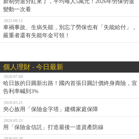
新制勞退分紅來了，平均每人5萬元！2026年勞保勞退
變動一次看
2025.09.12
車禍事故、生病失能，別忘了勞保也有「失能給付」，
嚴重者還有失能年金可領！
個人理財 ‧ 今日最新
2026.07.08
哈日族的日圓新出路！國內首張日圓計價終身壽險，宣
告利率喊到3%
2026.05.21
夾心族用「保險金字塔」建構家庭保障
2026.05.21
用「保險金信託」打造最後一道資產防線
2026.05.20