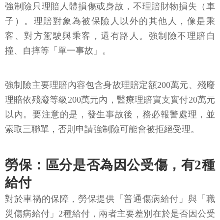
強制險只理賠人體損傷或身故，不理賠財物損失（車
子）。理賠對象為被保險人以外的其他人，像是乘
客、對方駕駛與乘客，還有路人。強制險不理賠自
撞、自摔等「單一事故」。
強制險主要理賠內容包含身故理賠定額200萬元、殘廢
理賠依殘廢等級200萬元內，醫療理賠實支實付20萬元
以內。要注意的是，發生事故後，務必報警處理，並
索取三聯單，否則申請強制險可能會被拒絕受理。
勞保：區分是否為因公受傷，有2種
給付
對於車禍的保障，勞保提供「普通傷病給付」與「職
災傷病給付」2種給付，兩者主要差別在於是否因公受