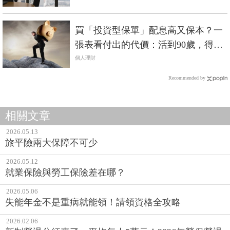
買「投資型保單」配息高又保本？一
張表看付出的代價：活到90歲，得繳
100多萬「危險保費」！
個人理財
Recommended by
相關文章
2026.05.13
旅平險兩大保障不可少
2026.05.12
就業保險與勞工保險差在哪？
2026.05.06
失能年金不是重病就能領！請領資格全攻略
2026.02.06