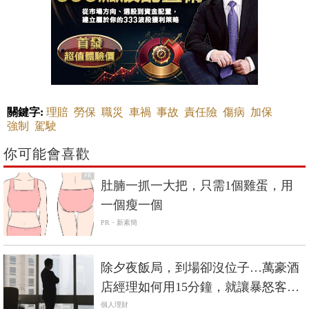
關鍵字:
理賠
勞保
職災
車禍
事故
責任險
傷病
加保
強制
駕駛
你可能會喜歡
PR
肚腩一抓一大把，只需1個雞蛋，用
一個瘦一個
PR・新素簡
除夕夜飯局，到場卻沒位子…萬豪酒
店經理如何用15分鐘，就讓暴怒客人
開心坐定？
個人理財