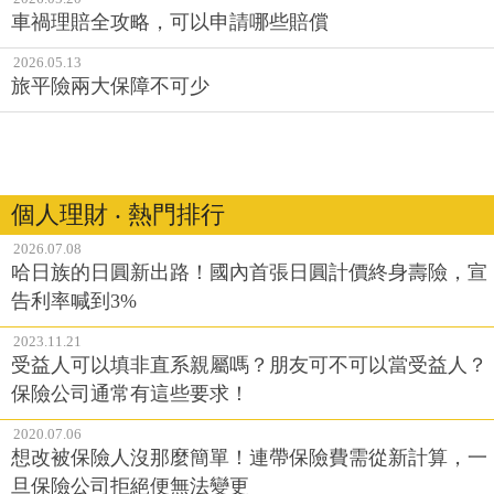
車禍理賠全攻略，可以申請哪些賠償
2026.05.13
旅平險兩大保障不可少
個人理財 ‧ 熱門排行
2026.07.08
哈日族的日圓新出路！國內首張日圓計價終身壽險，宣
告利率喊到3%
2023.11.21
受益人可以填非直系親屬嗎？朋友可不可以當受益人？
保險公司通常有這些要求！
2020.07.06
想改被保險人沒那麼簡單！連帶保險費需從新計算，一
旦保險公司拒絕便無法變更