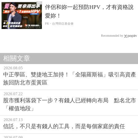
PR
伴侶和妳一起預防HPV，才有資格說
愛妳！
PR・台灣癌症基金會
Recommended by
相關文章
2026.08.05
中正學區、雙捷地王加持！「全陽羅斯福」吸引高資產
族回防北市蛋黃區
2026.07.22
股市獲利落袋下一步？有錢人已經轉向布局 點名北市
「權值地段」
2026.07.13
信託，不只是有錢人的工具，而是每個家庭的責任
2026.07.09