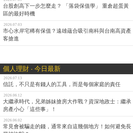
台股創高下一步怎麼走？ 「落袋保值學」 重倉超蛋黃
區的最好時機
2026.07.03
市心水岸宅稀有保值？遠雄蘊合吸引南科與台南高資產
客搶進
個人理財 ‧ 今日最新
2026.07.13
信託，不只是有錢人的工具，而是每個家庭的責任
2026.06.12
大繼承時代，兄弟姊妹搶房大作戰？資深地政士：繼承
房產小心「這些事」！
2026.06.02
常見會被騙走的錢，通常來自這幾個地方！如何避免長