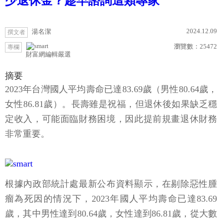
少退休金？趁早諮詢這類專家
2024.12.09
湯名潔
撰文者
瀏覽數：
25472
專欄
財富網編輯嚴選
摘要
2023年台灣國人平均壽命已達83.69歲（男性80.64歲，
女性86.81歲）。長壽雖是祝福，但退休後如果缺乏穩
定收入，可能面臨財務困境，因此提前規畫退休財務
非常重要。
根據內政部統計處最新公布資料顯示，在剔除惡性腫
瘤為死因的情況下，2023年國人平均壽命已達83.69
歲，其中男性達到80.64歲，女性達到86.81歲，從大數