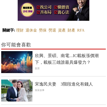
關鍵字:
理財
退休金
勞保
勞退
資產
財產
RFA
你可能會喜歡
欣興、景碩、南電...IC載板漲價潮
下，載板三雄誰最具爆發力？
股票
宋逸民夫妻 3階段進化有錢人
致富故事