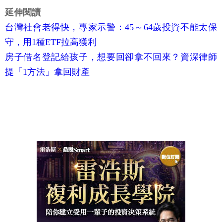
延伸閱讀
台灣社會老得快，專家示警：45～64歲投資不能太保
守，用1種ETF拉高獲利
房子借名登記給孩子，想要回卻拿不回來？資深律師
提「1方法」拿回財產