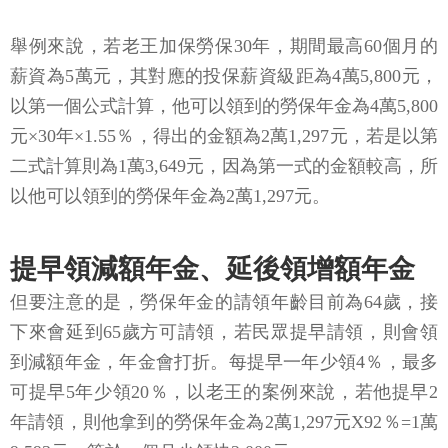
舉例來說，若老王加保勞保30年，期間最高60個月的
薪資為5萬元，其對應的投保薪資級距為4萬5,800元，
以第一個公式計算，他可以領到的勞保年金為4萬5,800
元×30年×1.55％，得出的金額為2萬1,297元，若是以第
二式計算則為1萬3,649元，因為第一式的金額較高，所
以他可以領到的勞保年金為2萬1,297元。
提早領減額年金、延後領增額年金
但要注意的是，勞保年金的請領年齡目前為64歲，接
下來會延到65歲方可請領，若民眾提早請領，則會領
到減額年金，年金會打折。每提早一年少領4％，最多
可提早5年少領20％，以老王的案例來說，若他提早2
年請領，則他拿到的勞保年金為2萬1,297元X92％=1萬