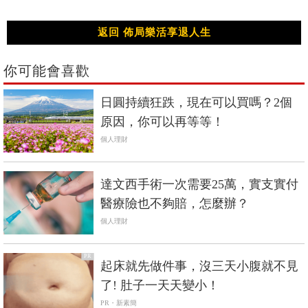
返回 佈局樂活享退人生
你可能會喜歡
日圓持續狂跌，現在可以買嗎？2個
原因，你可以再等等！
個人理財
達文西手術一次需要25萬，實支實付
醫療險也不夠賠，怎麼辦？
個人理財
PR
起床就先做件事，沒三天小腹就不見
了! 肚子一天天變小！
PR・新素簡