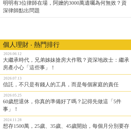
明明有3位律師在場，阿嬤的3000萬遺囑為何無效？資
深律師點出問題
個人理財 ‧ 熱門排行
2026.06.12
大繼承時代，兄弟姊妹搶房大作戰？資深地政士：繼承
房產小心「這些事」！
2026.07.13
信託，不只是有錢人的工具，而是每個家庭的責任
2026.05.25
60歲想退休，你真的準備好了嗎？記得先做這「5件
事」！
2024.11.28
想存1500萬，25歲、35歲、45歲開始，每個月分別要存