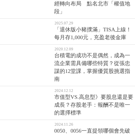
經轉向布局 點名北市「權值地
段」
2025.07.29
「退休版小豬撲滿」TISA上線！
每月存1,000元，充盈老後金庫
2020.12.09
台積電的成功不是偶然，成為一
流企業需具備哪些特質？從張忠
謀的12堂課，掌握優質股挑選指
南
2024.12.12
市值型VS.高息型》要股息還是要
成長？存股老手：報酬不是唯一
的選擇標準
2024.11.26
0050、0056一直提領哪個會先破