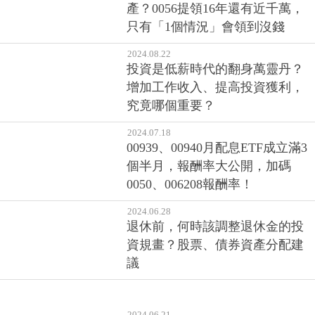
產？0056提領16年還有近千萬，
只有「1個情況」會領到沒錢
2024.08.22
投資是低薪時代的翻身萬靈丹？
增加工作收入、提高投資獲利，
究竟哪個重要？
2024.07.18
00939、00940月配息ETF成立滿3
個半月，報酬率大公開，加碼
0050、006208報酬率！
2024.06.28
退休前，何時該調整退休金的投
資規畫？股票、債券資產分配建
議
2024.06.21