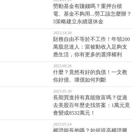
勞動基金有賺錢嗎？重押台積
電、基金不夠用...勞工該怎麼辦？
3策略建立永續退休金
2023.10.30
財務自由不等於不工作！年領200
萬股息達人：當被動收入足夠支
應生活，你有更多的選擇權利
2023.09.28
什麼？竟然有好的負債！一文教
你好債、壞債如何判斷
2023.05.30
長期買進持有真能致富嗎？從過
去美股百年歷史找答案：1萬元竟
會變成8532萬元！
2023.05.24
權證能長抱嗎？如何提高權證勝