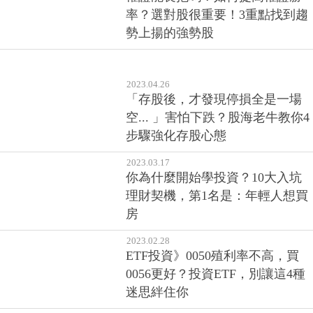
率？選對股很重要！3重點找到趨
勢上揚的強勢股
2023.04.26
「存股後，才發現停損全是一場
空... 」害怕下跌？股海老牛教你4
步驟強化存股心態
2023.03.17
你為什麼開始學投資？10大入坑
理財契機，第1名是：年輕人想買
房
2023.02.28
ETF投資》0050殖利率不高，買
0056更好？投資ETF，別讓這4種
迷思絆住你