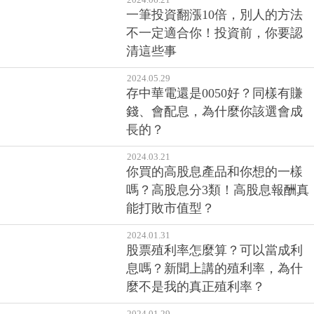
一筆投資翻漲10倍，別人的方法
不一定適合你！投資前，你要認
清這些事
2024.05.29
存中華電還是0050好？同樣有賺
錢、會配息，為什麼你該選會成
長的？
2024.03.21
你買的高股息產品和你想的一樣
嗎？高股息分3類！高股息報酬真
能打敗市值型？
2024.01.31
股票殖利率怎麼算？可以當成利
息嗎？新聞上講的殖利率，為什
麼不是我的真正殖利率？
2024.01.29