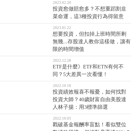
2023.02.20
投資愈做賠愈多？不想重蹈割韭
菜命運，這3種投資行為得留意
2023.01.22
想要投資，但扣掉上班時間所剩
無幾...存股達人教你這樣做，讓有
限的時間增值
2022.12.28
ETF是什麼》ETF和ETN有何不
同？5大差異一次看懂！
2022.10.18
投資績效報喜不報憂，如何找對
投資大師？40歲財富自由美股達
人林子揚：用3標準篩選
2022.10.05
戳破基金報酬率盲點！看似雙位