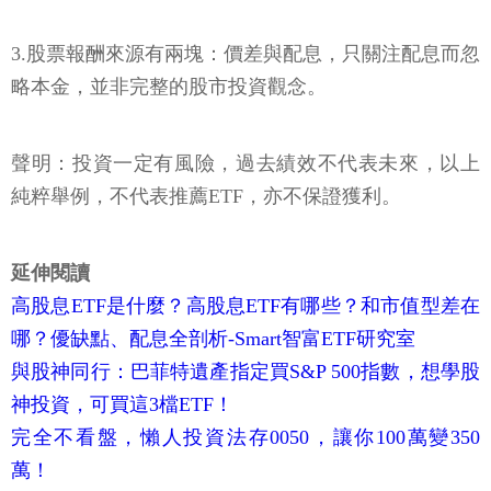
3.股票報酬來源有兩塊：價差與配息，只關注配息而忽
略本金，並非完整的股市投資觀念。
聲明：投資一定有風險，過去績效不代表未來，以上
純粹舉例，不代表推薦ETF，亦不保證獲利。
延伸閱讀
高股息ETF是什麼？高股息ETF有哪些？和市值型差在
哪？優缺點、配息全剖析-Smart智富ETF研究室
與股神同行：巴菲特遺產指定買S&P 500指數，想學股
神投資，可買這3檔ETF！
完全不看盤，懶人投資法存0050，讓你100萬變350
萬！