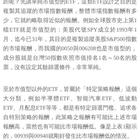
距呢？先講單純市值型的ETF，這類ETF設計之目的是
複製其追蹤的市場指數報酬，整體市場指數報酬有多
少，它就約略取得近似的報酬。例如全球股市史上第1
檔ETF就是市值型的：美股代號SPY成立於1993年1
月，迄今已31年，其目的是複製追蹤美股S&P500指數
的市場報酬，而我國的0050與006208也是市值型的，
成分股就是台灣50指數依照市值排名1名～50名的股
票，沒有設定其餘篩選條件，非常單純。
至於市值型以外的ETF，皆屬於「特定策略報酬」這個
大分類，例如半導體ETF、智能汽車ETF、低波動
ETF、月配息ETF等等，都是有特定篩選門檻、追求各
自特別策略的報酬，此策略之報酬有可能比上述市場
報酬高，當然也有可能比市場報酬低。像是上表1顯示
的，00939與00940就剛好發生比市場報酬低的情況。