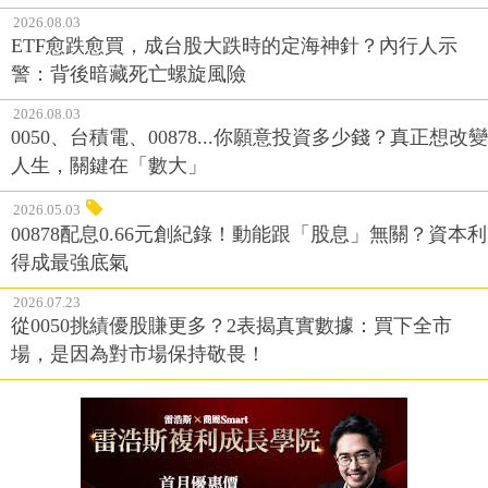
2026.08.03
ETF愈跌愈買，成台股大跌時的定海神針？內行人示
警：背後暗藏死亡螺旋風險
2026.08.03
0050、台積電、00878...你願意投資多少錢？真正想改變
人生，關鍵在「數大」
2026.05.03
00878配息0.66元創紀錄！動能跟「股息」無關？資本利
得成最強底氣
2026.07.23
從0050挑績優股賺更多？2表揭真實數據：買下全市
場，是因為對市場保持敬畏！