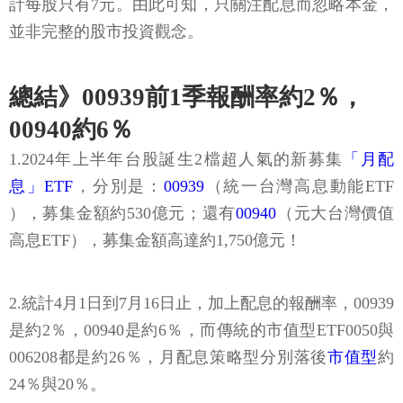
計每股只有7元。由此可知，只關注配息而忽略本金，
並非完整的股市投資觀念。
總結》00939前1季報酬率約2％，
00940約6％
1.2024年上半年台股誕生2檔超人氣的新募集
「月配
息」ETF
，分別是：
00939
（統一台灣高息動能ETF
），募集金額約530億元；還有
00940
（元大台灣價值
高息ETF），募集金額高達約1,750億元！
2.統計4月1日到7月16日止，加上配息的報酬率，00939
是約2％，00940是約6％，而傳統的市值型ETF0050與
006208都是約26％，月配息策略型分別落後
市值型
約
24％與20％。