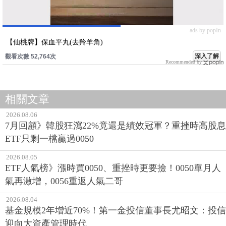
ads by popIn
【仙桃牌】保血平丸(去羚羊角)
深入了解
觀看次數 52,764次
Recommended by
相關文章
2026.08.06
7月回顧》韓股狂瀉22%竟還是績效冠軍？重挫時高股息
ETF只剩一檔贏過0050
2026.08.05
ETF人氣榜》漲時買0050、重挫時更要撿！0050單月人
氣再激增，0056重返人氣二哥
2026.08.04
基金規模2年增近70%！第一金投信董事長尤昭文：投信
迎向大資產管理時代