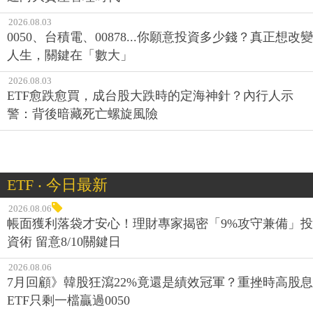
2026.08.03
0050、台積電、00878...你願意投資多少錢？真正想改變
人生，關鍵在「數大」
2026.08.03
ETF愈跌愈買，成台股大跌時的定海神針？內行人示
警：背後暗藏死亡螺旋風險
ETF ‧ 今日最新
2026.08.06
帳面獲利落袋才安心！理財專家揭密「9%攻守兼備」投
資術 留意8/10關鍵日
2026.08.06
7月回顧》韓股狂瀉22%竟還是績效冠軍？重挫時高股息
ETF只剩一檔贏過0050