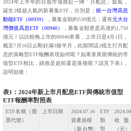
2024年上半年的台股市場掀起一陣「月配息」旋風，
誕生2檔超人氣的新募集ETF，分別是：
統一台灣高息
動能ETF（00939）
，募集金額約530億元；還有
元大台
灣價值高息ETF（00940）
，募集金額更是高達約1,750
億元！以比較晚上市的00940來看，上市日是4月1日，
截至7月16日止剛好滿3個半月，此期間這2檔主打月配
息的策略型ETF報酬表現如何呢？如果拿來跟傳統的市
值型ETF相比，績效是超前還是落後呢？請見下表1，
說明如後：
表1：2024年新上市月配息ETF與傳統市值型
ETF報酬率對照表
ETF名稱（股
上市日期
2024.07.16
ETF
2024.0
票代號）
資產規模
類
收盤
（新台幣/
型
（元）