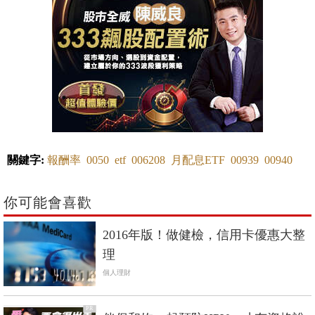
關鍵字:
報酬率
0050
etf
006208
月配息ETF
00939
00940
你可能會喜歡
2016年版！做健檢，信用卡優惠大整
理
個人理財
PR