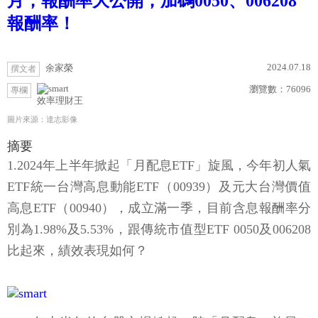
月，報酬率大公開，加碼0050、006208
報酬率！
2024.07.18
余家榮
撰文者
瀏覽數：
76096
專欄
效率理財王
圖片來源：達志影像
摘要
1.2024年上半年掀起「月配息ETF」旋風，今年初人氣
ETF統一台灣高息動能ETF（00939）及元大台灣價值
高息ETF（00940），成立滿一季，目前含息報酬率分
別為1.98%及5.53%，跟傳統市值型ETF 0050及006208
比起來，績效表現如何？