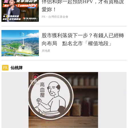
伴侶和妳一起預防HPV，才有資格說
愛妳！
PR・台灣癌症基金會
股市獲利落袋下一步？有錢人已經轉
向布局 點名北市「權值地段」
房地產
仙桃牌
PR