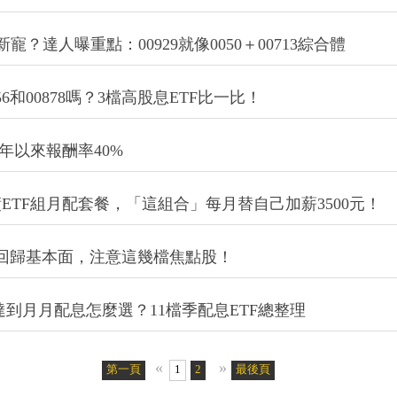
新寵？達人曝重點：00929就像0050＋00713綜合體
6和00878嗎？3檔高股息ETF比一比！
年以來報酬率40%
！用股債ETF組月配套餐，「這組合」每月替自己加薪3500元！
回歸基本面，注意這幾檔焦點股！
檔ETF達到月月配息怎麼選？11檔季配息ETF總整理
«
»
第一頁
1
2
最後頁