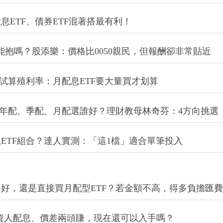
息ETF、債券ETF混著搭最有利！
850能抱嗎？股添樂：價格比0050親民，但報酬卻非常貼近
試算殖利率：月配息ETF要大量買才划算
？年配、季配、月配選誰好？理財教母林奇芬：4方向挑選
強月配息ETF組合？達人實測：「這1檔」適合單筆投入
組月配套餐好，還是直接買月配型ETF？若金額不高，得多負擔匯
年投資人配息、價差兩頭賺，現在還可以入手嗎？