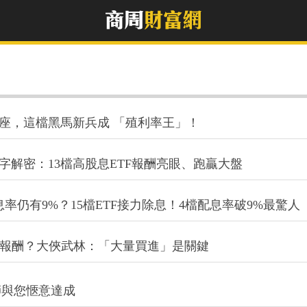
哥寶座，這檔黑馬新兵成 「殖利率王」！
字解密：13檔高股息ETF報酬亮眼、跑贏大盤
配息率仍有9%？15檔ETF接力除息！4檔配息率破9%最驚人
放大報酬？大俠武林：「大量買進」是關鍵
師與您愜意達成