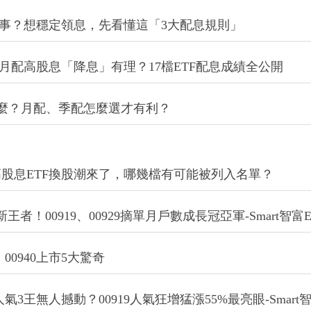
壞事？想穩定領息，先看懂這「3大配息規則」
！月配高股息「降息」有理？17檔ETF配息成績全公開
什麼？月配、季配怎麼選才有利？
0944…高股息ETF換股潮來了，哪幾檔有可能被列入名單？
新王者！00919、00929摘單月戶數成長冠亞軍-Smart智富
！00940上市5大驚奇
50人氣3王無人撼動？00919人氣狂增猛漲55%最亮眼-Smart