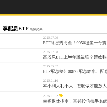
季配息ETF
相關結果
2025.07.09
ETF除息秀將至！0050穩坐一
2025.07.08
高股息ETF上半年誰最強？績效數
2025.05.07
ETF配息榜》00878配息縮水、
2025.01.10
本小利大利不大...怎麼做才能
2025.01.02
幸福退休指南！富邦投信攜手名