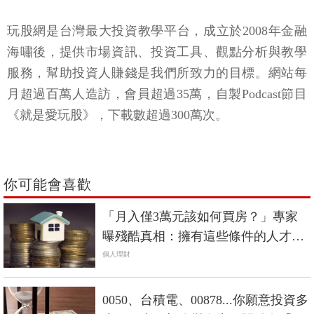
玩股網是台灣最大投資教學平台，成立於2008年金融
海嘯後，提供市場資訊、投資工具、觀點分析與教學
服務，幫助投資人賺錢是我們所致力的目標。網站每
月超過百萬人造訪，會員超過35萬，自製Podcast節目
《就是愛玩股》，下載數超過300萬次。
你可能會喜歡
「月入僅3萬元該如何買房？」專家
曝殘酷真相：擁有這些條件的人才買
得起房
個人理財
0050、台積電、00878...你願意投資多