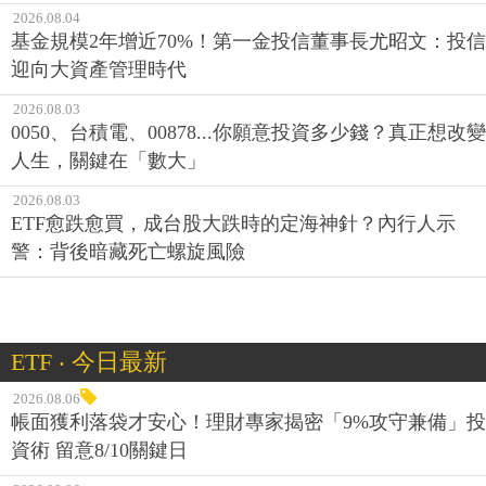
2026.08.04
基金規模2年增近70%！第一金投信董事長尤昭文：投信
迎向大資產管理時代
2026.08.03
0050、台積電、00878...你願意投資多少錢？真正想改變
人生，關鍵在「數大」
2026.08.03
ETF愈跌愈買，成台股大跌時的定海神針？內行人示
警：背後暗藏死亡螺旋風險
ETF ‧ 今日最新
2026.08.06
帳面獲利落袋才安心！理財專家揭密「9%攻守兼備」投
資術 留意8/10關鍵日