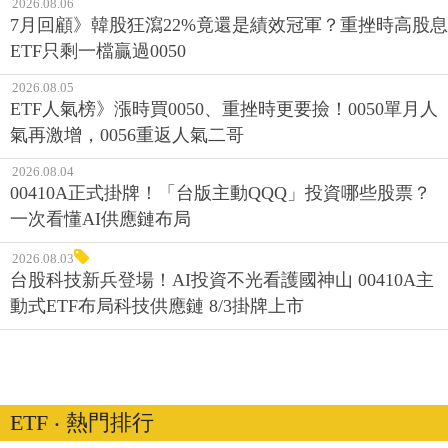
2026.08.06
7月回顧》韓股狂瀉22%竟還是績效冠軍？重挫時高股息
ETF只剩一檔贏過0050
2026.08.05
ETF人氣榜》漲時買0050、重挫時更要撿！0050單月人
氣再激增，0056重返人氣二哥
2026.08.04
00410A正式掛牌！「台版主動QQQ」投資哪些股票？
一次看懂AI供應鏈布局
2026.08.03
台股科技新兵登場！AI投資不光看護國神山 00410A主
動式ETF布局科技供應鏈 8/3掛牌上市
ETF ‧ 熱門排行