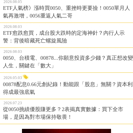
2026.08.05
ETF人氣榜》漲時買0050、重挫時更要撿！0050單月人
氣再激增，0056重返人氣二哥
2026.08.03
ETF愈跌愈買，成台股大跌時的定海神針？內行人示
警：背後暗藏死亡螺旋風險
2026.08.03
0050、台積電、00878...你願意投資多少錢？真正想改變
人生，關鍵在「數大」
2026.05.03
00878配息0.66元創紀錄！動能跟「股息」無關？資本利
得成最強底氣
2026.07.23
從0050挑績優股賺更多？2表揭真實數據：買下全市
場，是因為對市場保持敬畏！