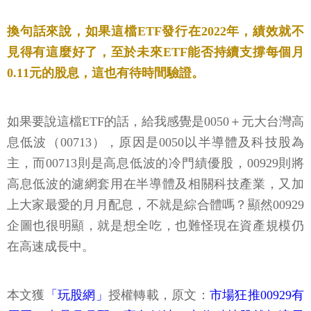
換句話來說，如果這檔ETF發行在2022年，績效就不
見得有這麼好了，至於未來ETF能否持續支撐每個月
0.11元的股息，這也有待時間驗證。
如果要說這檔ETF的話，給我感覺是0050＋元大台灣高
息低波（00713），原因是0050以半導體及科技股為
主，而00713則是高息低波的冷門績優股，00929則將
高息低波的濾網套用在半導體及相關科技產業，又加
上大家最愛的月月配息，不就是綜合體嗎？顯然00929
企圖也很明顯，就是想全吃，也難怪現在資產規模仍
在高速成長中。
本文獲
「玩股網」
授權轉載，原文：
市場狂推00929有