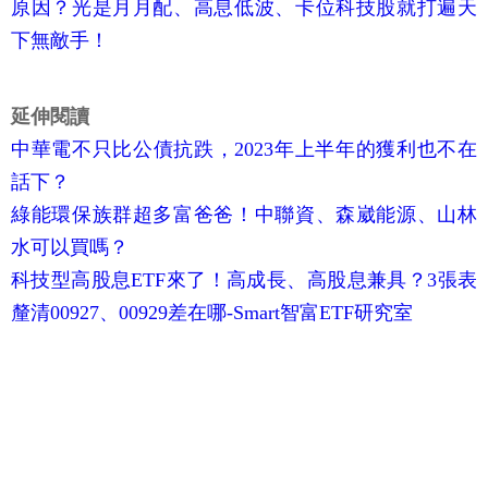
原因？光是月月配、高息低波、卡位科技股就打遍天
下無敵手！
延伸閱讀
中華電不只比公債抗跌，2023年上半年的獲利也不在
話下？
綠能環保族群超多富爸爸！中聯資、森崴能源、山林
水可以買嗎？
科技型高股息ETF來了！高成長、高股息兼具？3張表
釐清00927、00929差在哪-Smart智富ETF研究室