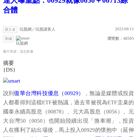
達人曝重點：00929就像0050＋00713綜
合體
2023.09.11
玩股網／玩股講客人
撰文者
瀏覽數：
48505
專欄
玩股網
圖片來源：達志影像
摘要
{DS}
說到
復華台灣科技優息（00929）
，無論是媒體或投資
人都看得到這檔ETF被熱議，過去常被視為ETF圭臬的
國泰永續高股息（00878）、元大高股息（0056）、元
大台灣50（0050）也開始陸續出現「換車潮」，投資
人在獲利了結出場後，馬上投入00929的懷抱中（延伸