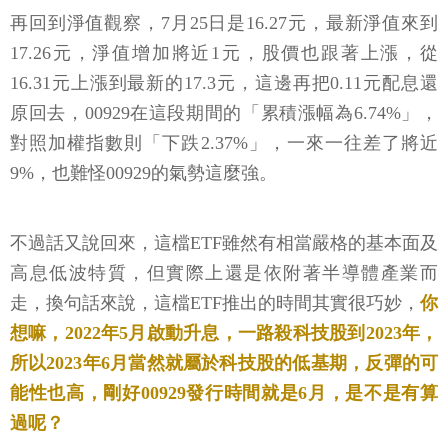
再回到淨值觀察，7月25日是16.27元，最新淨值來到
17.26元，淨值增加將近1元，股價也跟著上漲，從
16.31元上漲到最新的17.3元，這邊再把0.11元配息還
原回去，00929在這段期間的「累積漲幅為6.74%」，
對照加權指數則「下跌2.37%」，一來一往差了將近
9%，也難怪00929的氣勢這麼強。
不過話又說回來，這檔ETF雖然有相當嚴格的基本面及
高息低波特質，但實際上還是依附著半導體產業而
走，換句話來說，這檔ETF推出的時間其實很巧妙，
你
想嘛，2022年5月啟動升息，一路殺科技股到2023年，
所以2023年6月當然就屬於科技股的低基期，反彈的可
能性也高，剛好00929發行時間就是6月，是不是有算
過呢？