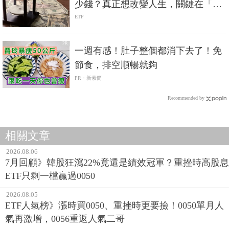
少錢？真正想改變人生，關鍵在「數
大」
ETF
PR
一週有感！肚子整個都消下去了！免
節食，排空順暢就夠
PR・新素簡
Recommended by
相關文章
2026.08.06
7月回顧》韓股狂瀉22%竟還是績效冠軍？重挫時高股息
ETF只剩一檔贏過0050
2026.08.05
ETF人氣榜》漲時買0050、重挫時更要撿！0050單月人
氣再激增，0056重返人氣二哥