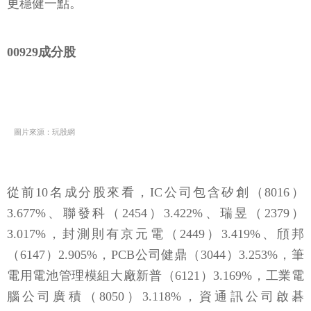
更穩健一點。
00929成分股
圖片來源：玩股網
從前10名成分股來看，IC公司包含矽創（8016）
3.677%、聯發科（2454）3.422%、瑞昱（2379）
3.017%，封測則有京元電（2449）3.419%、頎邦
（6147）2.905%，PCB公司健鼎（3044）3.253%，筆
電用電池管理模組大廠新普（6121）3.169%，工業電
腦公司廣積（8050）3.118%，資通訊公司啟碁