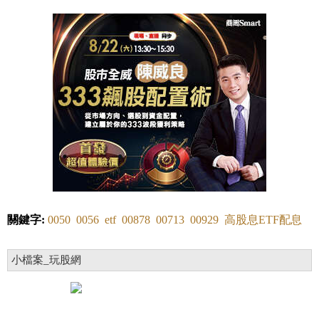
關鍵字:
0050
0056
etf
00878
00713
00929
高股息ETF配息
小檔案_玩股網