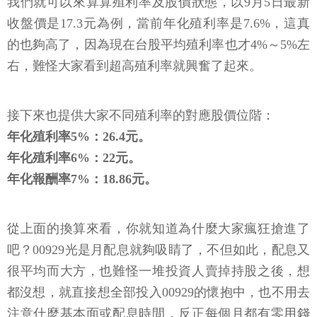
我們就可以來算算殖利率及股價狀態，以9月5日最新
收盤價是17.3元為例，當前年化殖利率是7.6%，這真
的也夠高了，因為現在台股平均殖利率也才4%～5%左
右，難怪大家看到超高殖利率就興奮了起來。
接下來也提供大家不同殖利率的對應股價位階：
年化殖利率5%：26.4元。
年化殖利率6%：22元。
年化報酬率7%：18.86元。
從上面的換算來看，你就知道為什麼大家瘋狂搶進了
吧？00929光是月配息就夠吸睛了，不但如此，配息又
很平均而大方，也難怪一堆投資人賣掉持股之後，想
都沒想，就直接想全部投入00929的懷抱中，也不用去
注意什麼基本面或配息時間，反正每個月都有零用錢