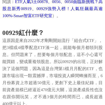
閱讀：
ETF人氣3王00878、0056、0050面臨新挑戰？高
股息新秀00919、00929強勢入榜！人氣狂飆最高逾
100%-Smart智富ETF研究室
）。
00929紅什麼？
這原因是來自2022年才剛剛開始流行「組合式ETF」，
把3檔或4檔季配息ETF湊一起，就能每個月都領到股
息。但問題來了，想要每個月領配息，這不小心還可
能買錯，變成重複領股息。所以00929的出現，正好解
決了這個問題，因為這是台灣第1檔月月配的ETF，也
讓市場出現一顆震撼彈，市場投資人瞬間蜂擁而至，6
月份募資上市超過50億元，更創下史上最佳紀錄，目
前資產規模已經逼近470億元大關，這資產成長性也沒
在跟你開玩笑，才不過3個月的時間而已，成長超過
400億元以上。