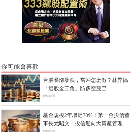
你可能會喜歡
台股暴漲暴跌，當沖怎麼做？林昇揭
「選股金三角」防多空雙巴
觀點新聞
基金規模2年增近70%！第一金投信董
事長尤昭文：投信迎向大資產管理時
代
觀點新聞