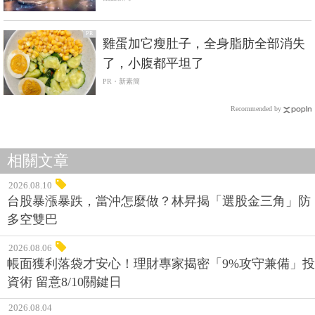
PR
雞蛋加它瘦肚子，全身脂肪全部消失
了，小腹都平坦了
PR・新素簡
Recommended by
相關文章
2026.08.10
台股暴漲暴跌，當沖怎麼做？林昇揭「選股金三角」防
多空雙巴
2026.08.06
帳面獲利落袋才安心！理財專家揭密「9%攻守兼備」投
資術 留意8/10關鍵日
2026.08.04