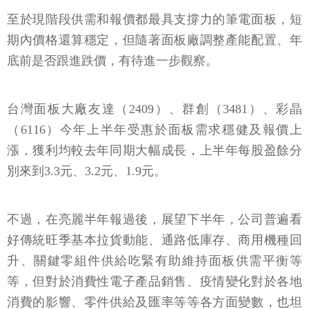
至於現階段供需和報價都最具支撐力的筆電面板，短
期內價格還算穩定，但隨著面板廠調整產能配置、年
底前是否跟進跌價，有待進一步觀察。
台灣面板大廠友達（2409）、群創（3481）、彩晶
（6116）今年上半年受惠於面板需求穩健及報價上
漲，獲利均較去年同期大幅成長，上半年每股盈餘分
別來到3.3元、3.2元、1.9元。
不過，在亮麗半年報過後，展望下半年，公司普遍看
好傳統旺季基本拉貨動能、通路低庫存、商用機種回
升、關鍵零組件供給吃緊有助維持面板供需平衡等
等，但對於消費性電子產品銷售、疫情變化對於各地
消費的影響、零件供給及匯率等等各方面變數，也坦