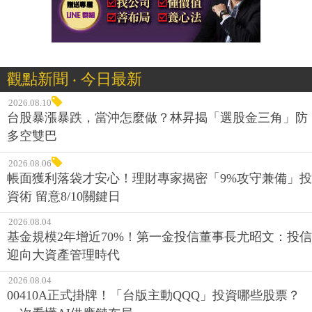
觀點新聞 ‧ 今日最新
2026.08.10
台股暴漲暴跌，當沖怎麼做？林昇揭「選股金三角」防
多空雙巴
2026.08.06
帳面獲利落袋才安心！理財專家揭密「9%攻守兼備」投
資術 留意8/10關鍵日
2026.08.04
基金規模2年增近70%！第一金投信董事長尤昭文：投信
迎向大資產管理時代
2026.08.04
00410A正式掛牌！「台版主動QQQ」投資哪些股票？