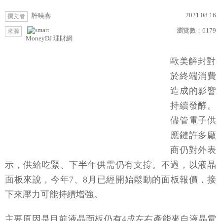
2021.08.16
許曉嘉
撰文者
瀏覽數：
6179
來源
MoneyDJ 理財網
歐美解封對
於終端消費
造成的影響
持續發酵。
儘管電子供
應鏈許多廠
商仍對外表
示，供給吃緊、下半年供需仍有支撐。不過，以液晶
面板來說，今年7、8月已經開始鬆動的面板報價，接
下來壓力可能持續增強。
主要原因是目前液晶面板仍有4成左右產能來自液晶電