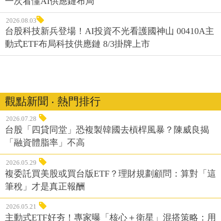
一次看懂AI供應鏈布局
2026.08.03
台股科技新兵登場！AI投資不光看護國神山 00410A主
動式ETF布局科技供應鏈 8/3掛牌上市
觀點新聞 ‧ 熱門排行
2026.07.28
台股「四貸同堂」恐複製韓國去槓桿風暴？陳威良揭
「融資體脂率」不高
2026.05.29
複委託買美股或買台版ETF？理財規劃顧問：算對「這
筆稅」才是真正報酬
2026.05.21
主動式ETF好夯！專家曝「核心＋衛星」混搭策略：用