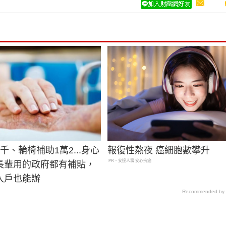
千、輪椅補助1萬2...身心
報復性熬夜 癌細胞數攀升
PR・安達人壽 安心抗癌
長輩用的政府都有補貼，
入戶也能辦
Recommended by