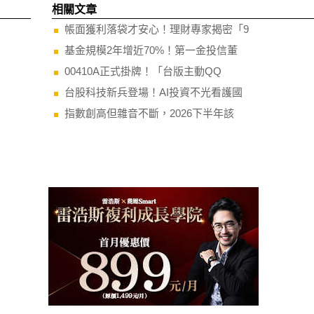
相關文章
帳面獲利落袋才安心！理財專家揭密「9
基金規模2年增近70%！第一金投信董
00410A正式掛牌！「台版主動QQ
台股科技新兵登場！AI投資不光看護國
指數創高但雜音不斷，2026下半年該