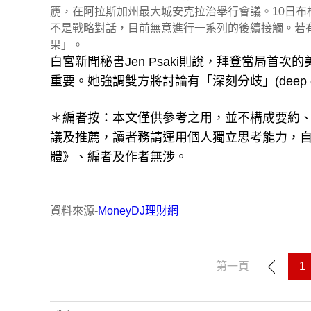
篪，在阿拉斯加州最大城安克拉治舉行會議。10日
不是戰略對話，目前無意進行一系列的後續接觸。若
果」。
白宮新聞秘書Jen Psaki則說，拜登當局
重要。她強調雙方將討論有「深刻分歧」(deep dis
＊編者按：本文僅供參考之用，並不構成要約
議及推薦，讀者務請運用個人獨立思考能力，
體》、編者及作者無涉。
資料來源-
MoneyDJ理財網
第一頁
1