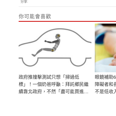
分享:
你可能會喜歡
政府推撞擊測試只想「掃過低
眼鏡補助6
標」！一個奶爸呼籲：拜託鄉民繼
障礙者和
續靠北政府，不然「盡可能買進口
不是低收
車吧」