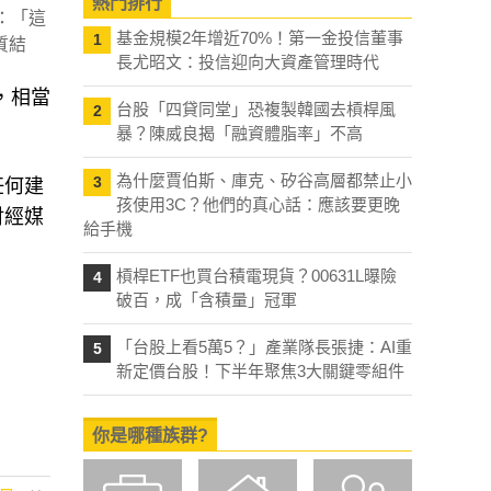
熱門排行
：「這
基金規模2年增近70%！第一金投信董事
1
質結
長尤昭文：投信迎向大資產管理時代
，相當
台股「四貸同堂」恐複製韓國去槓桿風
2
暴？陳威良揭「融資體脂率」不高
為什麼賈伯斯、庫克、矽谷高層都禁止小
3
任何建
孩使用3C？他們的真心話：應該要更晚
財經媒
給手機
槓桿ETF也買台積電現貨？00631L曝險
4
破百，成「含積量」冠軍
「台股上看5萬5？」產業隊長張捷：AI重
5
新定價台股！下半年聚焦3大關鍵零組件
你是哪種族群?