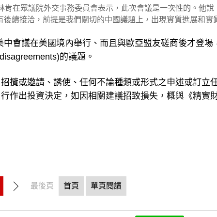
布林肯在眾議院外交事務委員會表示，此次會議是一次性的。他說
有後續接洽，前提是我們關切的中國議題上，出現實質進展和實
首次的美中會議在美國境內舉行、而且與歐亞盟友磋商後才登場
agreements)的議題。
、招攬或邀請、誘使、任何不論種類或形式之申述或訂立
自行作出投資決定，如因相關建議招致損失，概與《精實
最後頁
首頁
單頁閱讀