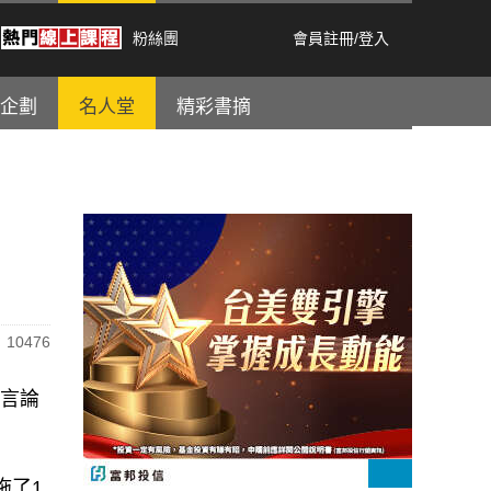
粉絲團
會員註冊
/
登入
企劃
名人堂
精彩書摘
10476
的言論
拖了1