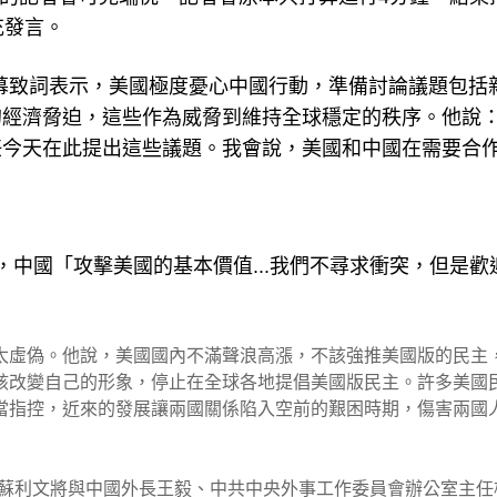
充發言。
見圖)在開幕致詞表示，美國極度憂心中國行動，準備討論議題包
的經濟脅迫，這些作為威脅到維持全球穩定的秩序。他說
任今天在此提出這些議題。我會說，美國和中國在需要合
加碼表示，中國「攻擊美國的基本價值...我們不尋求衝突，但是歡
太虛偽。他說，美國國內不滿聲浪高漲，不該強推美國版的民主
該改變自己的形象，停止在全球各地提倡美國版民主。許多美國
當指控，近來的發展讓兩國關係陷入空前的艱困時期，傷害兩國
林肯和蘇利文將與中國外長王毅、中共中央外事工作委員會辦公室主任