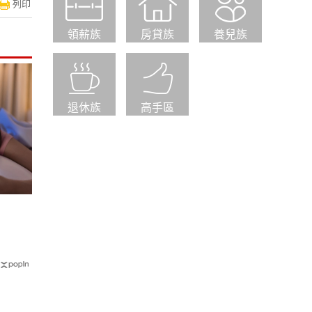
列印
領薪族
房貸族
養兒族
退休族
高手區