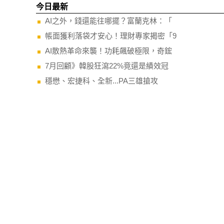
今日最新
AI之外，錢還能往哪擺？富蘭克林：「
帳面獲利落袋才安心！理財專家揭密「9
AI散熱革命來襲！功耗飆破極限，奇鋐
7月回顧》韓股狂瀉22%竟還是績效冠
穩懋、宏捷科、全新...PA三雄搶攻