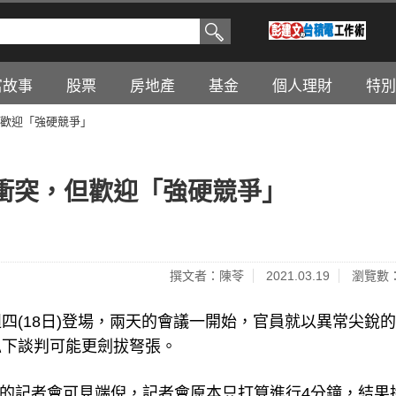
富故事
股票
房地產
基金
個人理財
特別
歡迎「強硬競爭」
衝突，但歡迎「強硬競爭」
撰文者：陳苓
2021.03.19
瀏覽數：
四(18日)登場，兩天的會議一開始，官員就以異常尖銳
私下談判可能更劍拔弩張。
前的記者會可見端倪，記者會原本只打算進行4分鐘，結果