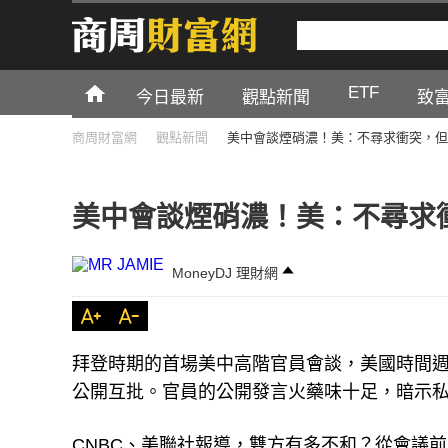
ETF
今日最新
觀點新聞
致
商周財富網
觀點新聞
美中會談煙硝濃！美：不尋求衝突，但
美中會談煙硝濃！美：不尋求
MoneyDJ 理財網
拜登時期的首場美中高階官員會談，美國時間週
公開互批。官員的公開發言火藥味十足，暗示
CNBC、美聯社報導，雙方有多不和？從會議