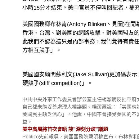
小時15分才結束。美中官員不停叫回記者，補
美國國務卿布林肯(Antony Blinken、
香港、台灣、對美國的網路攻擊、對美國盟友
此我們不認為這只是內部事務，我們覺得有責
方相互競爭」。
美國國安顧問蘇利文(Jake Sullivan)更
硬競爭(stiff competition)」。
中共中央外事工作委員會辦公室主任楊潔篪反批華府
自己都未能妥善處理人權議題。楊潔篪說：「美國應
美國民主缺乏信心」。他說，中國不會接受美國的不
益。
美中高層將首次會晤 談"深刻分歧"議題
Politico先前報導，美國國務院聲明稿宣布，布