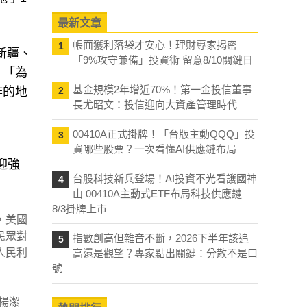
最新文章
帳面獲利落袋才安心！理財專家揭密
1
括新疆、
「9%攻守兼備」投資術 留意8/10關鍵日
：「為
基金規模2年增近70%！第一金投信董事
作的地
2
長尤昭文：投信迎向大資產管理時代
00410A正式掛牌！「台版主動QQQ」投
3
資哪些股票？一次看懂AI供應鏈布局
迎強
台股科技新兵登場！AI投資不光看護國神
4
山 00410A主動式ETF布局科技供應鏈
8/3掛牌上市
，美國
民眾對
指數創高但雜音不斷，2026下半年該追
5
人民利
高還是觀望？專家點出關鍵：分散不是口
號
楊潔